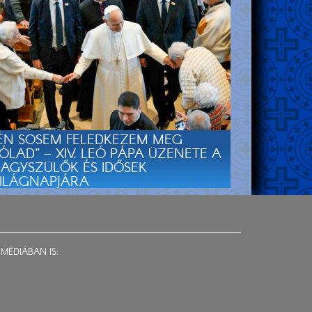
ÉN SOSEM FELEDKEZEM MEG
ÓLAD” – XIV. LEÓ PÁPA ÜZENETE A
AGYSZÜLŐK ÉS IDŐSEK
ILÁGNAPJÁRA
MÉDIÁBAN IS: