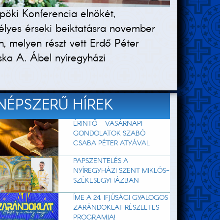
öki Konferencia elnökét,
lyes érseki beiktatásra november
 melyen részt vett Erdő Péter
ska A. Ábel nyíregyházi
NÉPSZERŰ HÍREK
ÉRINTŐ – VASÁRNAPI
GONDOLATOK SZABÓ
CSABA PÉTER ATYÁVAL
PAPSZENTELÉS A
NYÍREGYHÁZI SZENT MIKLÓS-
SZÉKESEGYHÁZBAN
ÍME A 24. IFJÚSÁGI GYALOGOS
ZARÁNDOKLAT RÉSZLETES
PROGRAMJA!