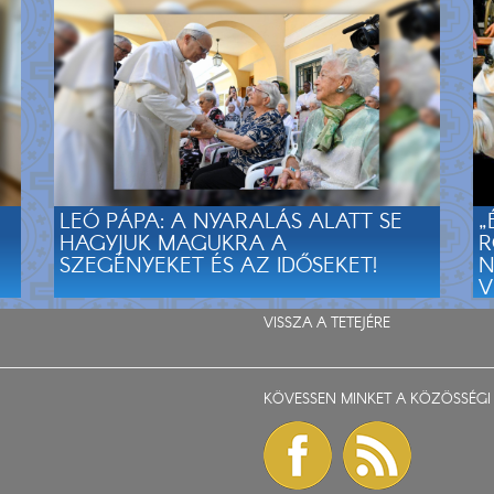
LEÓ PÁPA: A NYARALÁS ALATT SE
„
HAGYJUK MAGUKRA A
R
SZEGÉNYEKET ÉS AZ IDŐSEKET!
N
V
VISSZA A TETEJÉRE
KÖVESSEN MINKET A KÖZÖSSÉGI 