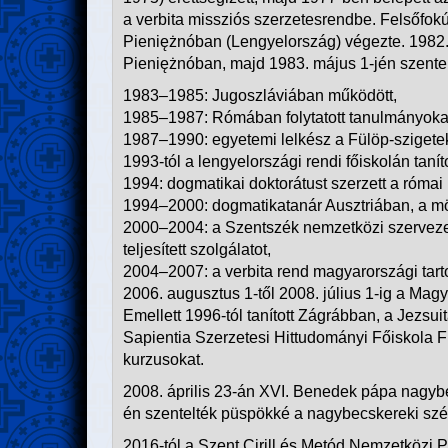
a verbita missziós szerzetesrendbe. Felsőfokú s
Pieniężnóban (Lengyelország) végezte. 1982. 
Pieniężnóban, majd 1983. május 1-jén szent
1983–1985: Jugoszláviában működött,
1985–1987: Rómában folytatott tanulmányoka
1987–1990: egyetemi lelkész a Fülöp-szigete
1993-tól a lengyelországi rendi főiskolán tanít
1994: dogmatikai doktorátust szerzett a róma
1994–2000: dogmatikatanár Ausztriában, a mödl
2000–2004: a Szentszék nemzetközi szervezet
teljesített szolgálatot,
2004–2007: a verbita rend magyarországi tar
2006. augusztus 1-től 2008. július 1-ig a Mag
Emellett 1996-tól tanított Zágrábban, a Jezsui
Sapientia Szerzetesi Hittudományi Főiskola F
kurzusokat.
2008. április 23-án XVI. Benedek pápa nagyb
én szentelték püspökké a nagybecskereki sz
2016-tól a Szent Cirill és Metód Nemzetközi 