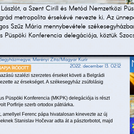
szlót, a Szent Cirill és Metód Nemzetközi Püsp
rád metropolita érsekévé nevezte ki. Az ünnepé
ágos Szűz Mária mennybevétele székesegyházban,
s Püspöki Konferencia delegációja, köztük Szoc
 Főegyházmegye; Merényi Zita/Magyar Kurír
2022. december 13. 02:12
NAPJA ÍRÓDOTT
zású szalézi szerzetes érseket követi a Belgrádi
ezette az érsekséget. A székesegyház zsúfolásig
kus Püspöki Konferencia (MKPK) delegációja is részt
lt Porfirije szerb ortodox pátriárka.
t, amellyel Ferenc pápa hivatalosan kinevezte az új
seknek Stanislav Hočevar adta át a pásztorbotot, majd