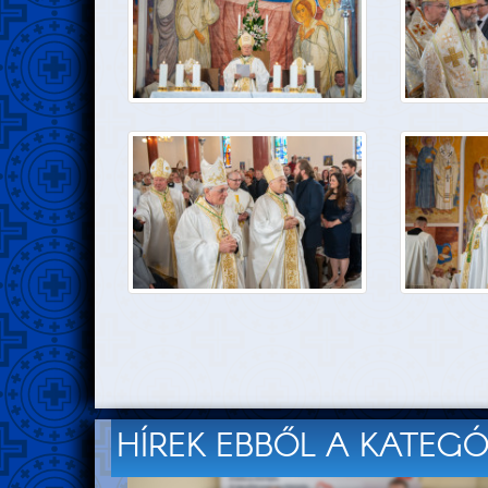
HÍREK EBBŐL A KATEG