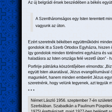
Az új belgrádi érsek beszédében a békés együtté
A Szentháromságos egy Isten teremtett mind
vagyunk az úton.
Ezért szeretnék békében együttműködni minde
gondolok itt a Szerb Ortodox Egyházra, hiszen 
így gondolok minden történelmi egyházra és val
haladásra az Isten országa felé vezető úton” - 
Porfirije pátriárka köszöntőjében elmondta: „
együtt Isten akaratával, Jézus evangéliumával
magunkért, hanem minden emberért Jézus egysze
szeretnénk, hogy velünk tegyenek, azt tegyük m
* * *
Német László 1956. szeptember 7-én születe
Szerbiában. Szabadkán a Paulinum Püspöks
1975) érettségizett, majd 1977-ben belépett az