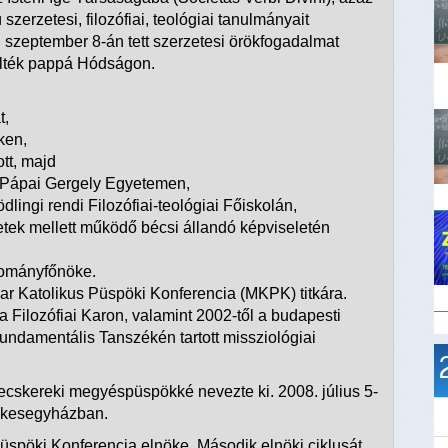
zerzetesi, filozófiai, teológiai tanulmányait
szeptember 8-án tett szerzetesi örökfogadalmat
elték pappá Hódságon.
t,
ken,
ott, majd
i Pápai Gergely Egyetemen,
ingi rendi Filozófiai-teológiai Főiskolán,
ek mellett működő bécsi állandó képviseletén
tományfőnöke.
yar Katolikus Püspöki Konferencia (MKPK) titkára.
ta Filozófiai Karon, valamint 2002-től a budapesti
undamentális Tanszékén tartott missziológiai
ecskereki megyéspüspökké nevezte ki. 2008. július 5-
ékesegyházban.
Püspöki Konferencia elnöke. Második elnöki ciklusát