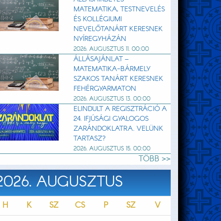
MATEMATIKA, TESTNEVELÉS
ÉS KOLLÉGIUMI
NEVELŐTANÁRT KERESNEK
NYÍREGYHÁZÁN
2026. AUGUSZTUS 11. 00:00
ÁLLÁSAJÁNLAT –
MATEMATIKA-BÁRMELY
SZAKOS TANÁRT KERESNEK
FEHÉRGYARMATON
2026. AUGUSZTUS 13. 00:00
ELINDULT A REGISZTRÁCIÓ A
24. IFJÚSÁGI GYALOGOS
ZARÁNDOKLATRA. VELÜNK
TARTASZ?
2026. AUGUSZTUS 15. 00:00
TÖBB >>
2026. AUGUSZTUS
H
K
SZ
CS
P
SZ
V