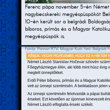
Ferenc pápa november 5-én Német Lá
nagybecskereki megyéspüspököt Belg
10-én került sor a belgrádi Boldogs
bíboros, prímás és a Magyar Katoliku
megyéspüspök is.
Forrás: Pannon RTV, Magyar Kurír, fotó: Belgrádi
KÉRJÜK, VEGYE FIGYELEMBE, HOGY EZ A HÍR 1334 
Német László Stanislav Hočevar szlovén szárma
Főegyházmegye élén, aki több mint húsz évig v
megtelt ünneplőkkel.
Erdő Péter bíboros, prímás és a Magyar Katoli
vett az ünnepi szentmisén. A beiktatáson jelen vo
Az ünnepi szentmisén felolvasták a pápai bullá
érseket. Ezt követően az újonnan kinevezett ér
Német László elfoglalta érseki székét.