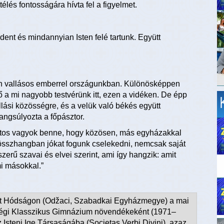
lés fontosságára hívta fel a figyelmet.
ent és mindannyian Isten felé tartunk. Együtt
n vallásos emberrel országunkban. Különösképpen
ő a mi nagyobb testvérünk itt, ezen a vidéken. De épp
lási közösségre, és a velük való békés együtt
hangsúlyozta a főpásztor.
Biztos vagyok benne, hogy közösen, más egyházakkal
 összhangban jókat fogunk cselekedni, nemcsak saját
rű szavai és elvei szerint, ami így hangzik: amit
i másokkal.”
tt Hódságon (Odžaci, Szabadkai Egyházmegye) a mai
égi Klasszikus Gimnázium növendékeként (1971–
 Isteni Ige Társaságába (Societas Verbi Divini), azaz