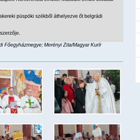
ereki püspöki székből áthelyezve őt belgrádi
szerzője.
ádi Főegyházmegye; Merényi Zita/Magyar Kurír