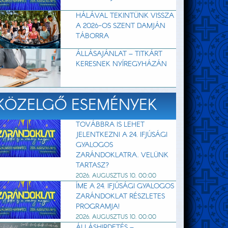
HÁLÁVAL TEKINTÜNK VISSZA
A 2026-OS SZENT DAMJÁN
TÁBORRA
ÁLLÁSAJÁNLAT – TITKÁRT
KERESNEK NYÍREGYHÁZÁN
KÖZELGŐ ESEMÉNYEK
TOVÁBBRA IS LEHET
JELENTKEZNI A 24. IFJÚSÁGI
GYALOGOS
ZARÁNDOKLATRA. VELÜNK
TARTASZ?
2026. AUGUSZTUS 10. 00:00
ÍME A 24. IFJÚSÁGI GYALOGOS
ZARÁNDOKLAT RÉSZLETES
PROGRAMJA!
2026. AUGUSZTUS 10. 00:00
ÁLLÁSHIRDETÉS –