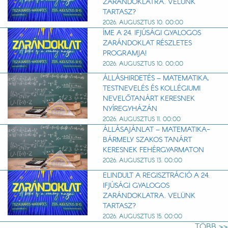
ZARÁNDOKLATRA. VELÜNK
TARTASZ?
2026. AUGUSZTUS 10. 00:00
ÍME A 24. IFJÚSÁGI GYALOGOS
ZARÁNDOKLAT RÉSZLETES
PROGRAMJA!
2026. AUGUSZTUS 10. 00:00
ÁLLÁSHIRDETÉS – MATEMATIKA,
TESTNEVELÉS ÉS KOLLÉGIUMI
NEVELŐTANÁRT KERESNEK
NYÍREGYHÁZÁN
2026. AUGUSZTUS 11. 00:00
ÁLLÁSAJÁNLAT – MATEMATIKA-
BÁRMELY SZAKOS TANÁRT
KERESNEK FEHÉRGYARMATON
2026. AUGUSZTUS 13. 00:00
ELINDULT A REGISZTRÁCIÓ A 24.
IFJÚSÁGI GYALOGOS
ZARÁNDOKLATRA. VELÜNK
TARTASZ?
2026. AUGUSZTUS 15. 00:00
TÖBB >>