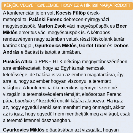
KÉRJÜK, VEGYE FIGYELEMBE, HOGY EZ A HÍR 1281 NAPJA ÍRÓDOTT
A konferencián jelen volt
Kocsis Fülöp
érsek-
metropolita,
Palánki Ferenc
debrecen-nyíregyházi
megyéspüspök,
Marton Zsolt
váci megyéspüspök és
Beer
Miklós
emeritus váci megyéspüspök is. A kétnapos
rendezvényen nagy számban vettek részt főiskolánk tanári
karának tagjai,
Gyurkovics Miklós, Görföl Tibor
és
Dobos
András
előadást is tartott a témában.
Puskás Attila
, a PPKE HTK dékánja megnyitóbeszédében
arra emlékeztetett, hogy az Egyháznak nemcsak
felelőssége, de hatása is van az emberi magatartásra, így
arra is, hogy az ember hogyan viszonyul a teremtett
világhoz. A konferencia ökumenikus igénnyel szeretné
vizsgálni a teremtésvédelem témáját, elsősorban Ferenc
pápa
Laudato si’
kezdetű enciklikájára alapozva. Ha igaz
az, hogy egyedül senki sem mentheti meg önmagát, akkor
az is igaz, hogy egyedül nem menthetjük meg a világot, csak
a teremtő Istennel összhangban.
Gyurkovics Miklós
előadásában azt vizsgálta, hogyan