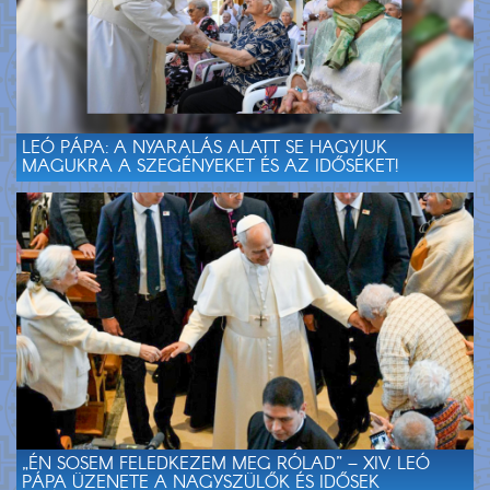
LEÓ PÁPA: A NYARALÁS ALATT SE HAGYJUK
MAGUKRA A SZEGÉNYEKET ÉS AZ IDŐSEKET!
„ÉN SOSEM FELEDKEZEM MEG RÓLAD” – XIV. LEÓ
PÁPA ÜZENETE A NAGYSZÜLŐK ÉS IDŐSEK