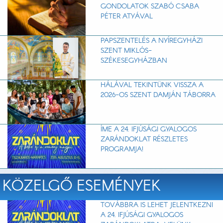
GONDOLATOK SZABÓ CSABA
PÉTER ATYÁVAL
PAPSZENTELÉS A NYÍREGYHÁZI
SZENT MIKLÓS-
SZÉKESEGYHÁZBAN
HÁLÁVAL TEKINTÜNK VISSZA A
2026-OS SZENT DAMJÁN TÁBORRA
ÍME A 24. IFJÚSÁGI GYALOGOS
ZARÁNDOKLAT RÉSZLETES
PROGRAMJA!
KÖZELGŐ ESEMÉNYEK
TOVÁBBRA IS LEHET JELENTKEZNI
A 24. IFJÚSÁGI GYALOGOS