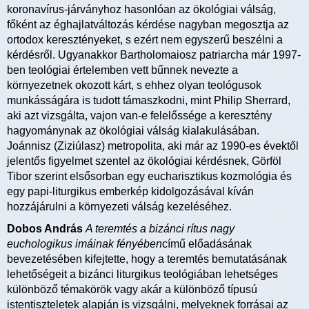
koronavírus-járványhoz hasonlóan az ökológiai válság,
főként az éghajlatváltozás kérdése nagyban megosztja az
ortodox keresztényeket, s ezért nem egyszerű beszélni a
kérdésről. Ugyanakkor Bartholomaiosz patriarcha már 1997-
ben teológiai értelemben vett bűnnek nevezte a
környezetnek okozott kárt, s ehhez olyan teológusok
munkásságára is tudott támaszkodni, mint Philip Sherrard,
aki azt vizsgálta, vajon van-e felelőssége a keresztény
hagyománynak az ökológiai válság kialakulásában.
Joánnisz (Ziziúlasz) metropolita, aki már az 1990-es évektől
jelentős figyelmet szentel az ökológiai kérdésnek, Görföl
Tibor szerint elsősorban egy eucharisztikus kozmológia és
egy papi-liturgikus emberkép kidolgozásával kíván
hozzájárulni a környezeti válság kezeléséhez.
Dobos András
A teremtés a bizánci rítus nagy
euchologikus imáinak fényében
című előadásának
bevezetésében kifejtette, hogy a teremtés bemutatásának
lehetőségeit a bizánci liturgikus teológiában lehetséges
különböző témakörök vagy akár a különböző típusú
istentiszteletek alapján is vizsgálni, melyeknek forrásai az