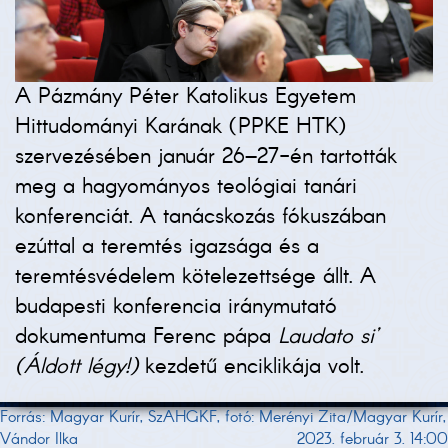
A Pázmány Péter Katolikus Egyetem
Hittudományi Karának (PPKE HTK)
szervezésében január 26–27-én tartották
meg a hagyományos teológiai tanári
konferenciát. A tanácskozás fókuszában
ezúttal a teremtés igazsága és a
teremtésvédelem kötelezettsége állt. A
budapesti konferencia iránymutató
dokumentuma Ferenc pápa
Laudato si’
(Áldott légy!)
kezdetű enciklikája volt.
Forrás: Magyar Kurír, SzAHGKF, fotó: Merényi Zita/Magyar Kurír,
Vándor Ilka
2023. február 3. 14:00