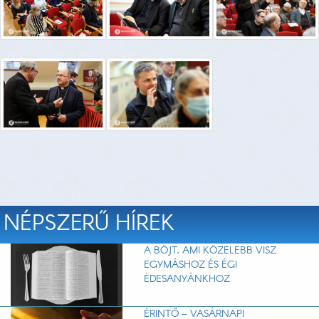
NÉPSZERŰ HÍREK
A BÖJT, AMI KÖZELEBB VISZ
EGYMÁSHOZ ÉS ÉGI
ÉDESANYÁNKHOZ
ÉRINTŐ – VASÁRNAPI