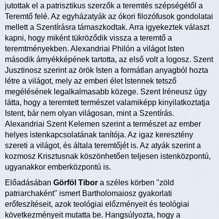
jutottak el a patrisztikus szerzők a teremtés szépségétől a
Teremtő felé. Az egyházatyák az ókori filozófusok gondolatai
mellett a Szentírásra támaszkodtak. Arra igyekeztek választ
kapni, hogy miként tükröződik vissza a teremtő a
teremtményekben. Alexandriai Philón a világot Isten
második árnyékképének tartotta, az első volt a logosz. Szent
Jusztinosz szerint az örök Isten a formátlan anyagból hozta
létre a világot, mely az emberi élet Istennek tetsző
megélésének legalkalmasabb közege. Szent Iréneusz úgy
látta, hogy a teremtett természet valamiképp kinyilatkoztatja
Istent, bár nem olyan világosan, mint a Szentírás.
Alexandriai Szent Kelemen szerint a természet az ember
helyes istenkapcsolatának tanítója. Az igaz keresztény
szereti a világot, és általa teremtőjét is. Az atyák szerint a
kozmosz Krisztusnak köszönhetően teljesen istenközpontú,
ugyanakkor emberközpontú is.
Előadásában
Görföl Tibor
a széles körben "zöld
patriarchaként" ismert Bartholomaiosz gyakorlati
erőfeszítéseit, azok teológiai előzményeit és teológiai
következményeit mutatta be. Hangsúlyozta, hogy a