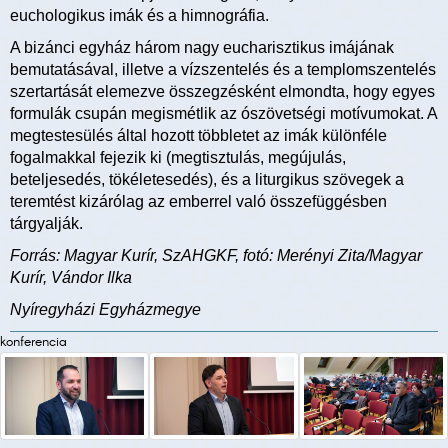
euchologikus imák és a himnográfia.
A bizánci egyház három nagy eucharisztikus imájának
bemutatásával, illetve a vízszentelés és a templomszentelés
szertartását elemezve összegzésként elmondta, hogy egyes
formulák csupán megismétlik az ószövetségi motívumokat. A
megtestesülés által hozott többletet az imák különféle
fogalmakkal fejezik ki (megtisztulás, megújulás,
beteljesedés, tökéletesedés), és a liturgikus szövegek a
teremtést kizárólag az emberrel való összefüggésben
tárgyalják.
Forrás: Magyar Kurír, SzAHGKF, fotó: Merényi Zita/Magyar
Kurír, Vándor Ilka
Nyíregyházi Egyházmegye
konferencia