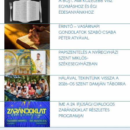
A BÖJT, AMI KÖZELEBB VISZ
EGYMÁSHOZ ÉS ÉGI
ÉDESANYÁNKHOZ
ÉRINTŐ – VASÁRNAPI
GONDOLATOK SZABÓ CSABA
PÉTER ATYÁVAL
PAPSZENTELÉS A NYÍREGYHÁZI
SZENT MIKLÓS-
SZÉKESEGYHÁZBAN
HÁLÁVAL TEKINTÜNK VISSZA A
2026-OS SZENT DAMJÁN TÁBORRA
ÍME A 24. IFJÚSÁGI GYALOGOS
ZARÁNDOKLAT RÉSZLETES
PROGRAMJA!