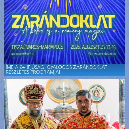
ÍME A 24. IFJÚSÁGI GYALOGOS ZARÁNDOKLAT
RÉSZLETES PROGRAMJA!