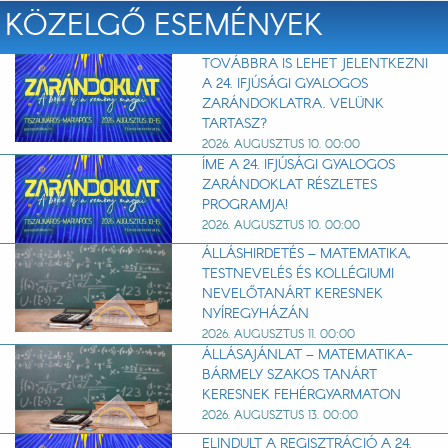
KÖZELGŐ ESEMÉNYEK
TOVÁBBRA IS LEHET JELENTKEZNI
A 24. IFJÚSÁGI GYALOGOS
ZARÁNDOKLATRA. VELÜNK
TARTASZ?
2026. AUGUSZTUS 10. 00:00
ÍME A 24. IFJÚSÁGI GYALOGOS
ZARÁNDOKLAT RÉSZLETES
PROGRAMJA!
2026. AUGUSZTUS 10. 00:00
ÁLLÁSHIRDETÉS – MATEMATIKA,
TESTNEVELÉS ÉS KOLLÉGIUMI
NEVELŐTANÁRT KERESNEK
NYÍREGYHÁZÁN
2026. AUGUSZTUS 11. 00:00
ÁLLÁSAJÁNLAT – MATEMATIKA-
BÁRMELY SZAKOS TANÁRT
KERESNEK FEHÉRGYARMATON
2026. AUGUSZTUS 13. 00:00
ELINDULT A REGISZTRÁCIÓ A 24.