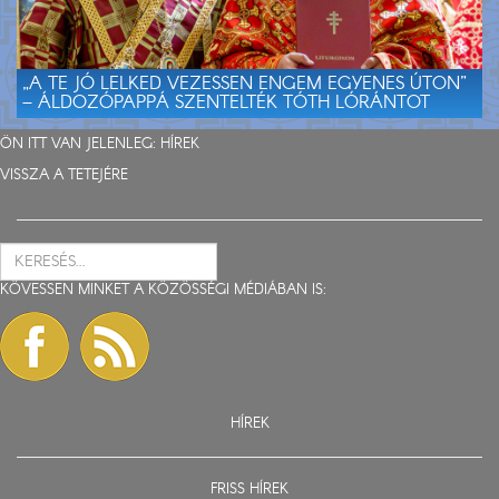
„A TE JÓ LELKED VEZESSEN ENGEM EGYENES ÚTON”
– ÁLDOZÓPAPPÁ SZENTELTÉK TÓTH LÓRÁNTOT
ÖN ITT VAN JELENLEG:
HÍREK
VISSZA A TETEJÉRE
KÖVESSEN MINKET A KÖZÖSSÉGI MÉDIÁBAN IS:
HÍREK
FRISS HÍREK