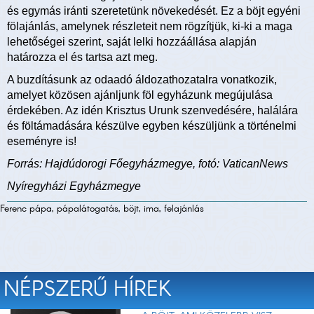
és egymás iránti szeretetünk növekedését. Ez a böjt egyéni
fölajánlás, amelynek részleteit nem rögzítjük, ki-ki a maga
lehetőségei szerint, saját lelki hozzáállása alapján
határozza el és tartsa azt meg.
A buzdításunk az odaadó áldozathozatalra vonatkozik,
amelyet közösen ajánljunk föl egyházunk megújulása
érdekében. Az idén Krisztus Urunk szenvedésére, halálára
és föltámadására készülve egyben készüljünk a történelmi
eseményre is!
Forrás: Hajdúdorogi Főegyházmegye, fotó: VaticanNews
Nyíregyházi Egyházmegye
Ferenc pápa, pápalátogatás, böjt, ima, felajánlás
NÉPSZERŰ HÍREK