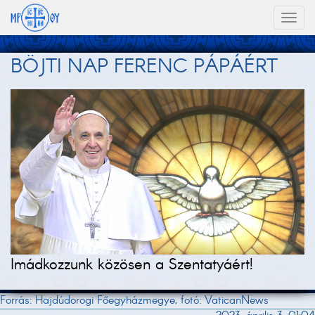
Toggl
naviga
BÖJTI NAP FERENC PÁPÁÉRT
Imádkozzunk közösen a Szentatyáért!
Forrás: Hajdúdorogi Főegyházmegye, fotó: VaticanNews