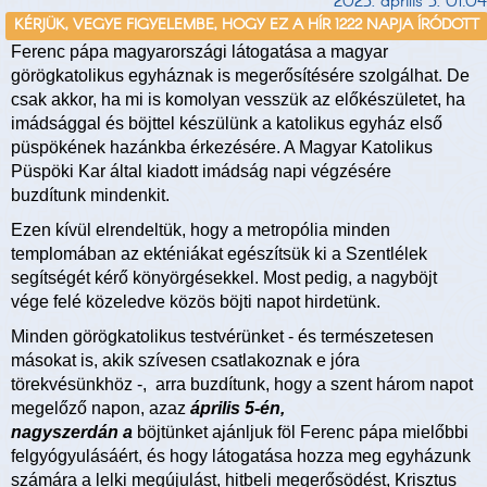
2023. április 3. 01:04
KÉRJÜK, VEGYE FIGYELEMBE, HOGY EZ A HÍR 1222 NAPJA ÍRÓDOTT
Ferenc pápa magyarországi látogatása a magyar
görögkatolikus egyháznak is megerősítésére szolgálhat. De
csak akkor, ha mi is komolyan vesszük az előkészületet, ha
imádsággal és böjttel készülünk a katolikus egyház első
püspökének hazánkba érkezésére. A Magyar Katolikus
Püspöki Kar által kiadott imádság napi végzésére
buzdítunk mindenkit.
Ezen kívül elrendeltük, hogy a metropólia minden
templomában az ekténiákat egészítsük ki a Szentlélek
segítségét kérő könyörgésekkel. Most pedig, a nagyböjt
vége felé közeledve közös böjti napot hirdetünk.
Minden görögkatolikus testvérünket - és természetesen
másokat is, akik szívesen csatlakoznak e jóra
törekvésünkhöz -, arra buzdítunk, hogy a szent három napot
megelőző napon, azaz
április 5-én,
nagyszerdán a
böjtünket ajánljuk föl Ferenc pápa mielőbbi
felgyógyulásáért, és hogy látogatása hozza meg egyházunk
számára a lelki megújulást, hitbeli megerősödést, Krisztus