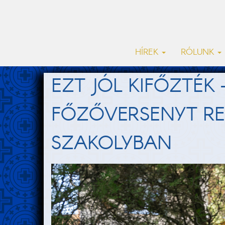
HÍREK
RÓLUNK
EZT JÓL KIFŐZTÉK
FŐZŐVERSENYT RE
SZAKOLYBAN