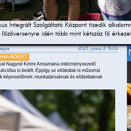
s Integrált Szolgáltató Központ tizedik alkalomm
 főzőversenyre idén több mint kétszáz fő érkezet
megye
2023. június 2. 15:06
NAPJA ÍRÓDOTT
okat Nagyné Kirimi Annamária intézményvezető
cióba is beállt. Éppígy az ellátottak is műsorral
k képviselőinek: munkatársaknak és ellátottaknak