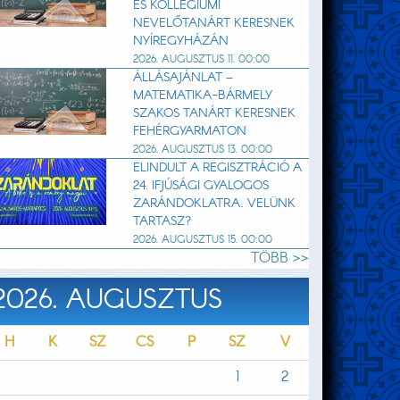
ÉS KOLLÉGIUMI
NEVELŐTANÁRT KERESNEK
NYÍREGYHÁZÁN
2026. AUGUSZTUS 11. 00:00
ÁLLÁSAJÁNLAT –
MATEMATIKA-BÁRMELY
SZAKOS TANÁRT KERESNEK
FEHÉRGYARMATON
2026. AUGUSZTUS 13. 00:00
ELINDULT A REGISZTRÁCIÓ A
24. IFJÚSÁGI GYALOGOS
ZARÁNDOKLATRA. VELÜNK
TARTASZ?
2026. AUGUSZTUS 15. 00:00
TÖBB >>
2026. AUGUSZTUS
H
K
SZ
CS
P
SZ
V
1
2