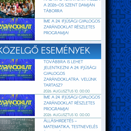
A 2026-OS SZENT DAMJÁN
TÁBORRA
ÍME A 24. IFJÚSÁGI GYALOGOS
ZARÁNDOKLAT RÉSZLETES
PROGRAMJA!
KÖZELGŐ ESEMÉNYEK
TOVÁBBRA IS LEHET
JELENTKEZNI A 24. IFJÚSÁGI
GYALOGOS
ZARÁNDOKLATRA. VELÜNK
TARTASZ?
2026. AUGUSZTUS 10. 00:00
ÍME A 24. IFJÚSÁGI GYALOGOS
ZARÁNDOKLAT RÉSZLETES
PROGRAMJA!
2026. AUGUSZTUS 10. 00:00
ÁLLÁSHIRDETÉS –
MATEMATIKA, TESTNEVELÉS