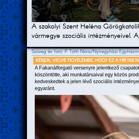
A szakolyi Szent Heléna Görögkatoliku
vármegye szociális intézményeivel. A
Szöveg és fotó: P. Tóth Nóra/Nyíregyházi Egyház
KÉRJÜK, VEGYE FIGYELEMBE, HOGY EZ A HÍR 1162 
A Fakanálforgató versenyre jelentkező csapat
köszöntötte, aki munkatársaival egy közös produk
kedveskedtek a jelen lévő szociális intézménye
egyaránt.