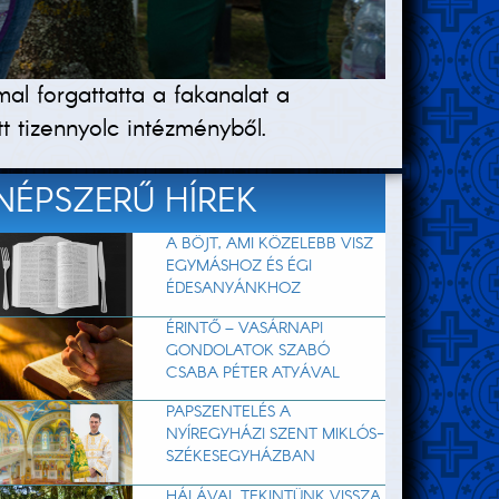
al forgattatta a fakanalat a
t tizennyolc intézményből.
NÉPSZERŰ HÍREK
A BÖJT, AMI KÖZELEBB VISZ
EGYMÁSHOZ ÉS ÉGI
ÉDESANYÁNKHOZ
ÉRINTŐ – VASÁRNAPI
GONDOLATOK SZABÓ
CSABA PÉTER ATYÁVAL
PAPSZENTELÉS A
NYÍREGYHÁZI SZENT MIKLÓS-
SZÉKESEGYHÁZBAN
HÁLÁVAL TEKINTÜNK VISSZA