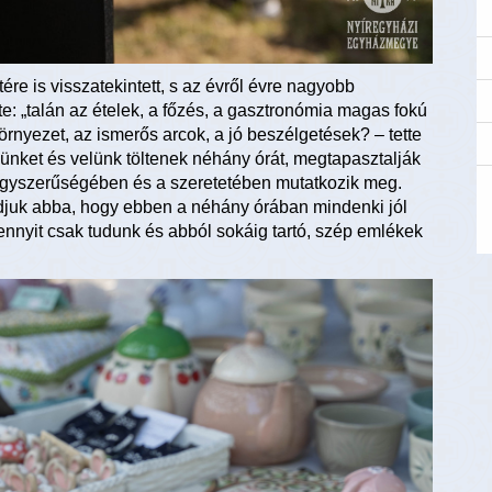
re is visszatekintett, s az évről évre nagyobb
e: „talán az ételek, a főzés, a gasztronómia magas fokú
örnyezet, az ismerős arcok, a jó beszélgetések? – tette
nünket és velünk töltenek néhány órát, megtapasztalják
 egyszerűségében és a szeretetében mutatkozik meg.
djuk abba, hogy ebben a néhány órában mindenki jól
nnyit csak tudunk és abból sokáig tartó, szép emlékek