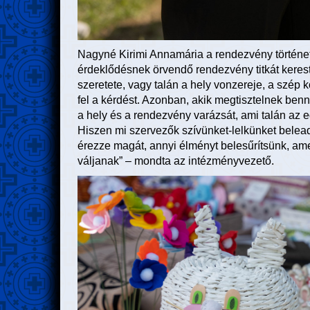
Nagyné Kirimi Annamária a rendezvény történeté
érdeklődésnek örvendő rendezvény titkát kerest
szeretete, vagy talán a hely vonzereje, a szép k
fel a kérdést. Azonban, akik megtisztelnek ben
a hely és a rendezvény varázsát, ami talán az
Hiszen mi szervezők szívünket-lelkünket belea
érezze magát, annyi élményt belesűrítsünk, ame
váljanak” – mondta az intézményvezető.