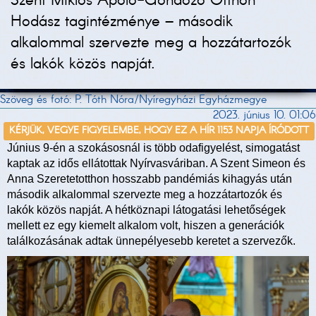
Szent Miklós Ápoló-Gondozó Otthon
Hodász tagintézménye – második
alkalommal szervezte meg a hozzátartozók
és lakók közös napját.
Szöveg és fotó: P. Tóth Nóra/Nyíregyházi Egyházmegye
2023. június 10. 01:06
KÉRJÜK, VEGYE FIGYELEMBE, HOGY EZ A HÍR 1153 NAPJA ÍRÓDOTT
Június 9-én a szokásosnál is több odafigyelést, simogatást
kaptak az idős ellátottak Nyírvasváriban. A Szent Simeon és
Anna Szeretetotthon hosszabb pandémiás kihagyás után
második alkalommal szervezte meg a hozzátartozók és
lakók közös napját. A hétköznapi látogatási lehetőségek
mellett ez egy kiemelt alkalom volt, hiszen a generációk
találkozásának adtak ünnepélyesebb keretet a szervezők.