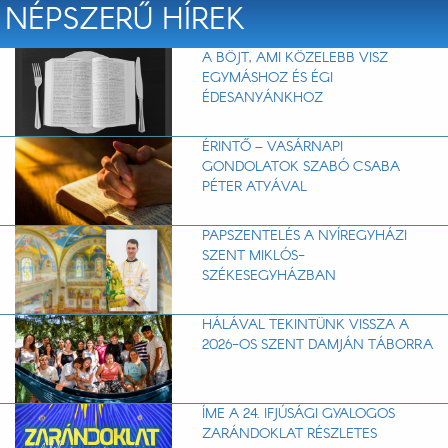
NÉPSZERŰ HÍREK
A BÖJT, AMI KÖZELEBB VISZ
EGYMÁSHOZ ÉS ÉGI
ÉDESANYÁNKHOZ
ÉRINTŐ – VASÁRNAPI
GONDOLATOK SZABÓ CSABA
PÉTER ATYÁVAL
PAPSZENTELÉS A NYÍREGYHÁZI
SZENT MIKLÓS-
SZÉKESEGYHÁZBAN
HÁLÁVAL TEKINTÜNK VISSZA A
2026-OS SZENT DAMJÁN TÁBORRA
ÍME A 24. IFJÚSÁGI GYALOGOS
ZARÁNDOKLAT RÉSZLETES