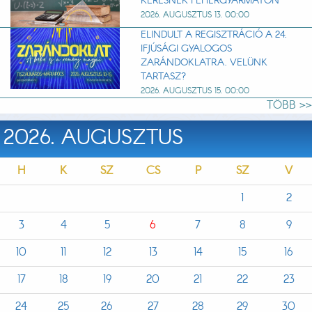
KERESNEK FEHÉRGYARMATON
2026. AUGUSZTUS 13. 00:00
ELINDULT A REGISZTRÁCIÓ A 24.
IFJÚSÁGI GYALOGOS
ZARÁNDOKLATRA. VELÜNK
TARTASZ?
2026. AUGUSZTUS 15. 00:00
TÖBB >>
2026. AUGUSZTUS
H
K
SZ
CS
P
SZ
V
1
2
3
4
5
6
7
8
9
10
11
12
13
14
15
16
17
18
19
20
21
22
23
24
25
26
27
28
29
30