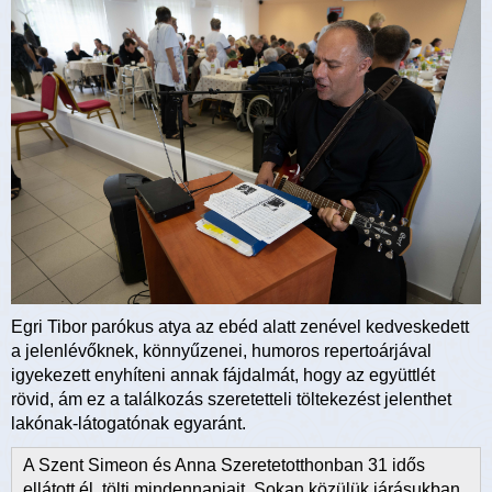
Egri Tibor parókus atya az ebéd alatt zenével kedveskedett
a jelenlévőknek, könnyűzenei, humoros repertoárjával
igyekezett enyhíteni annak fájdalmát, hogy az együttlét
rövid, ám ez a találkozás szeretetteli töltekezést jelenthet
lakónak-látogatónak egyaránt.
A Szent Simeon és Anna Szeretetotthonban 31 idős
ellátott él, tölti mindennapjait. Sokan közülük járásukban