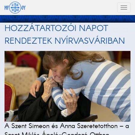
Toggl
naviga
HOZZÁTARTOZÓI NAPOT
RENDEZTEK NYÍRVASVÁRIBAN
A Szent Simeon és Anna Szeretetotthon – a