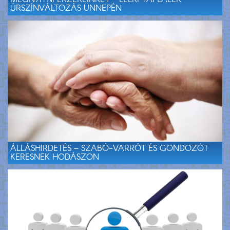
ÚRSZÍNVÁLTOZÁS ÜNNEPÉN
ÁLLÁSHIRDETÉS – SZABÓ-VARRÓT ÉS GONDOZÓT
KERESNEK HODÁSZON