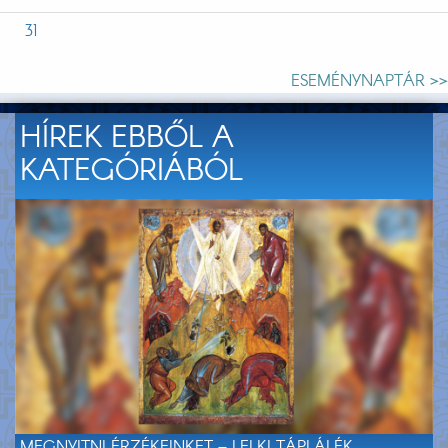
31
ESEMÉNYNAPTÁR >>
HÍREK EBBŐL A
KATEGÓRIÁBÓL
MEGNYITNI ÉRZÉKEINKET – LELKI TÁPLÁLÉK