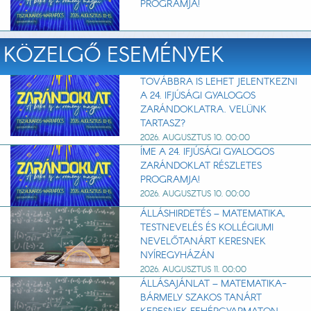
PROGRAMJA!
KÖZELGŐ ESEMÉNYEK
TOVÁBBRA IS LEHET JELENTKEZNI
A 24. IFJÚSÁGI GYALOGOS
ZARÁNDOKLATRA. VELÜNK
TARTASZ?
2026. AUGUSZTUS 10. 00:00
ÍME A 24. IFJÚSÁGI GYALOGOS
ZARÁNDOKLAT RÉSZLETES
PROGRAMJA!
2026. AUGUSZTUS 10. 00:00
ÁLLÁSHIRDETÉS – MATEMATIKA,
TESTNEVELÉS ÉS KOLLÉGIUMI
NEVELŐTANÁRT KERESNEK
NYÍREGYHÁZÁN
2026. AUGUSZTUS 11. 00:00
ÁLLÁSAJÁNLAT – MATEMATIKA-
BÁRMELY SZAKOS TANÁRT