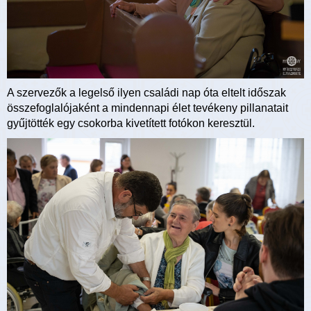
A szervezők a legelső ilyen családi nap óta eltelt időszak
összefoglalójaként a mindennapi élet tevékeny pillanatait
gyűjtötték egy csokorba kivetített fotókon keresztül.