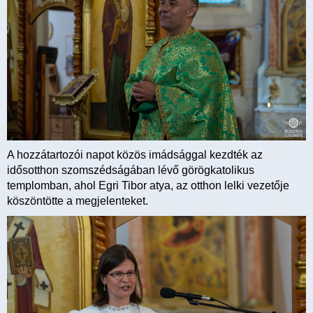
A hozzátartozói napot közös imádsággal kezdték az
idősotthon szomszédságában lévő görögkatolikus
templomban, ahol Egri Tibor atya, az otthon lelki vezetője
köszöntötte a megjelenteket.