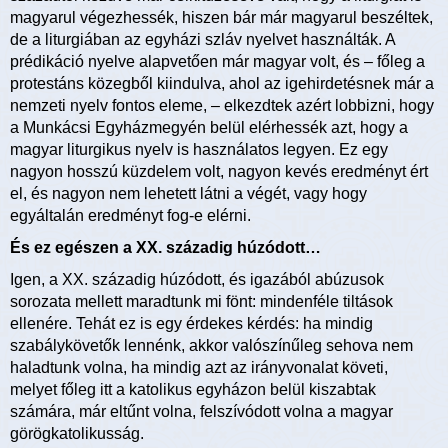
magyarul végezhessék, hiszen bár már magyarul beszéltek,
de a liturgiában az egyházi szláv nyelvet használták. A
prédikáció nyelve alapvetően már magyar volt, és – főleg a
protestáns közegből kiindulva, ahol az igehirdetésnek már a
nemzeti nyelv fontos eleme, – elkezdtek azért lobbizni, hogy
a Munkácsi Egyházmegyén belül elérhessék azt, hogy a
magyar liturgikus nyelv is használatos legyen. Ez egy
nagyon hosszú küzdelem volt, nagyon kevés eredményt ért
el, és nagyon nem lehetett látni a végét, vagy hogy
egyáltalán eredményt fog-e elérni.
És ez egészen a XX. századig húzódott…
Igen, a XX. századig húzódott, és igazából abúzusok
sorozata mellett maradtunk mi fönt: mindenféle tiltások
ellenére. Tehát ez is egy érdekes kérdés: ha mindig
szabálykövetők lennénk, akkor valószínűleg sehova nem
haladtunk volna, ha mindig azt az irányvonalat követi,
melyet főleg itt a katolikus egyházon belül kiszabtak
számára, már eltűnt volna, felszívódott volna a magyar
görögkatolikusság.