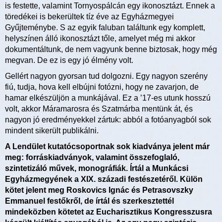
is festette, valamint Tornyospálcán egy ikonosztázt. Ennek a
töredékei is bekerültek tíz éve az Egyházmegyei
Gyűjteménybe. S az egyik faluban találtunk egy komplett,
helyszínen álló ikonosztázt tőle, amelyet még mi akkor
dokumentáltunk, de nem vagyunk benne biztosak, hogy még
megvan. De ez is egy jó élmény volt.
Gellért nagyon gyorsan tud dolgozni. Egy nagyon szerény
fiú, tudja, hova kell elbújni fotózni, hogy ne zavarjon, de
hamar elkészüljön a munkájával. Ez a ’17-es utunk hosszú
volt, akkor Máramarosra és Szatmárba mentünk át, és
nagyon jó eredményekkel zártuk: abból a fotóanyagból sok
mindent sikerült publikálni.
A Lendület kutatócsoportnak sok kiadványa jelent már
meg: forráskiadványok, valamint összefoglaló,
szintetizáló művek, monográfiák. Írtál a Munkácsi
Egyházmegyének a XIX. századi festészetéről. Külön
kötet jelent meg Roskovics Ignác és Petrasovszky
Emmanuel festőkről, de írtál és szerkesztettél
mindeközben kötetet az Eucharisztikus Kongresszusra