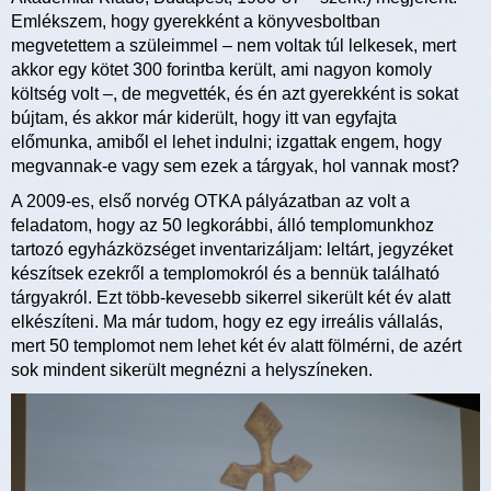
Emlékszem, hogy gyerekként a könyvesboltban
megvetettem a szüleimmel – nem voltak túl lelkesek, mert
akkor egy kötet 300 forintba került, ami nagyon komoly
költség volt –, de megvették, és én azt gyerekként is sokat
bújtam, és akkor már kiderült, hogy itt van egyfajta
előmunka, amiből el lehet indulni; izgattak engem, hogy
megvannak-e vagy sem ezek a tárgyak, hol vannak most?
A 2009-es, első norvég OTKA pályázatban az volt a
feladatom, hogy az 50 legkorábbi, álló templomunkhoz
tartozó egyházközséget inventarizáljam: leltárt, jegyzéket
készítsek ezekről a templomokról és a bennük található
tárgyakról. Ezt több-kevesebb sikerrel sikerült két év alatt
elkészíteni. Ma már tudom, hogy ez egy irreális vállalás,
mert 50 templomot nem lehet két év alatt fölmérni, de azért
sok mindent sikerült megnézni a helyszíneken.