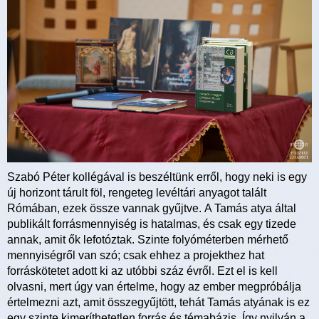
Szabó Péter kollégával is beszéltünk erről, hogy neki is egy
új horizont tárult föl, rengeteg levéltári anyagot talált
Rómában, ezek össze vannak gyűjtve. A Tamás atya által
publikált forrásmennyiség is hatalmas, és csak egy tizede
annak, amit ők lefotóztak. Szinte folyóméterben mérhető
mennyiségről van szó; csak ehhez a projekthez hat
forráskötetet adott ki az utóbbi száz évről. Ezt el is kell
olvasni, mert úgy van értelme, hogy az ember megpróbálja
értelmezni azt, amit összegyűjtött, tehát Tamás atyának is ez
egy szinte kimeríthetetlen forrás és témabázis. Így nyilván a