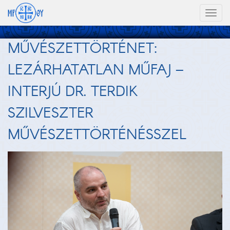
Toggl
naviga
MŰVÉSZETTÖRTÉNET:
LEZÁRHATATLAN MŰFAJ –
INTERJÚ DR. TERDIK
SZILVESZTER
MŰVÉSZETTÖRTÉNÉSSZEL