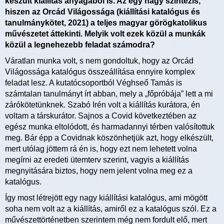
készült kiállítás anyagából is. Az egy nagy szintézis,
hiszen az Orcád Világossága (kiállítási katalógus és
tanulmánykötet, 2021) a teljes magyar görögkatolikus
művészetet áttekinti. Melyik volt ezek közül a munkák
közül a legnehezebb feladat számodra?
Váratlan munka volt, s nem gondoltuk, hogy az Orcád
Világossága katalógus összeállítása ennyire komplex
feladat lesz. A kutatócsoportból Véghseő Tamás is
számtalan tanulmányt írt abban, mely a „főpróbája” lett a mi
zárókötetünknek. Szabó Irén volt a kiállítás kurátora, én
voltam a társkurátor. Sajnos a Covid következtében az
egész munka eltolódott, és harmadannyi térben valósítottuk
meg. Bár épp a Covidnak köszönhetjük azt, hogy elkészült,
mert utólag jöttem rá én is, hogy ezt nem lehetett volna
megírni az eredeti ütemterv szerint, vagyis a kiállítás
megnyitására biztos, hogy nem jelent volna meg ez a
katalógus.
Így most létrejött egy nagy kiállítási katalógus, ami mögött
soha nem volt az a kiállítás, amiről ez a katalógus szól. Ez a
művészettörténetben szerintem még nem fordult elő, mert