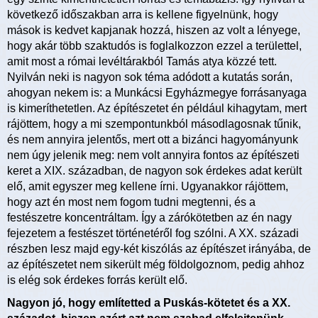
következő időszakban arra is kellene figyelnünk, hogy
mások is kedvet kapjanak hozzá, hiszen az volt a lényege,
hogy akár több szaktudós is foglalkozzon ezzel a területtel,
amit most a római levéltárakból Tamás atya közzé tett.
Nyilván neki is nagyon sok téma adódott a kutatás során,
ahogyan nekem is: a Munkácsi Egyházmegye forrásanyaga
is kimeríthetetlen. Az építészetet én például kihagytam, mert
rájöttem, hogy a mi szempontunkból másodlagosnak tűnik,
és nem annyira jelentős, mert ott a bizánci hagyományunk
nem úgy jelenik meg: nem volt annyira fontos az építészeti
keret a XIX. században, de nagyon sok érdekes adat került
elő, amit egyszer meg kellene írni. Ugyanakkor rájöttem,
hogy azt én most nem fogom tudni megtenni, és a
festészetre koncentráltam. Így a zárókötetben az én nagy
fejezetem a festészet történetéről fog szólni. A XX. századi
részben lesz majd egy-két kiszólás az építészet irányába, de
az építészetet nem sikerült még földolgoznom, pedig ahhoz
is elég sok érdekes forrás került elő.
Nagyon jó, hogy említetted a Puskás-kötetet és a XX.