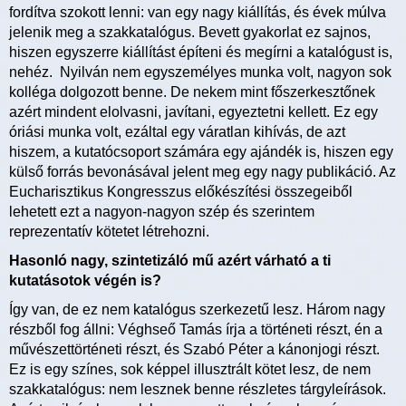
fordítva szokott lenni: van egy nagy kiállítás, és évek múlva
jelenik meg a szakkatalógus. Bevett gyakorlat ez sajnos,
hiszen egyszerre kiállítást építeni és megírni a katalógust is,
nehéz. Nyilván nem egyszemélyes munka volt, nagyon sok
kolléga dolgozott benne. De nekem mint főszerkesztőnek
azért mindent elolvasni, javítani, egyeztetni kellett. Ez egy
óriási munka volt, ezáltal egy váratlan kihívás, de azt
hiszem, a kutatócsoport számára egy ajándék is, hiszen egy
külső forrás bevonásával jelent meg egy nagy publikáció. Az
Eucharisztikus Kongresszus előkészítési összegeiből
lehetett ezt a nagyon-nagyon szép és szerintem
reprezentatív kötetet létrehozni.
Hasonló nagy, szintetizáló mű azért várható a ti
kutatásotok végén is?
Így van, de ez nem katalógus szerkezetű lesz. Három nagy
részből fog állni: Véghseő Tamás írja a történeti részt, én a
művészettörténeti részt, és Szabó Péter a kánonjogi részt.
Ez is egy színes, sok képpel illusztrált kötet lesz, de nem
szakkatalógus: nem lesznek benne részletes tárgyleírások.