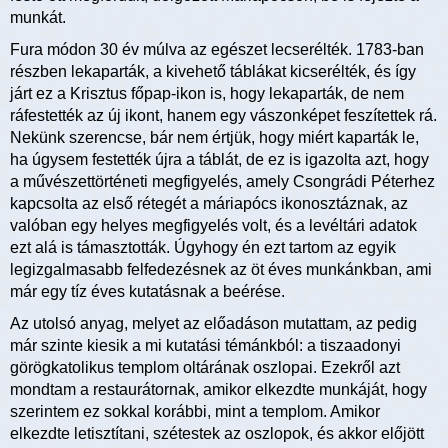
munkát.
Fura módon 30 év múlva az egészet lecserélték. 1783-ban
részben lekaparták, a kivehető táblákat kicserélték, és így
járt ez a Krisztus főpap-ikon is, hogy lekaparták, de nem
ráfestették az új ikont, hanem egy vászonképet feszítettek rá.
Nekünk szerencse, bár nem értjük, hogy miért kaparták le,
ha úgysem festették újra a táblát, de ez is igazolta azt, hogy
a művészettörténeti megfigyelés, amely Csongrádi Péterhez
kapcsolta az első rétegét a máriapócs ikonosztáznak, az
valóban egy helyes megfigyelés volt, és a levéltári adatok
ezt alá is támasztották. Úgyhogy én ezt tartom az egyik
legizgalmasabb felfedezésnek az öt éves munkánkban, ami
már egy tíz éves kutatásnak a beérése.
Az utolsó anyag, melyet az előadáson mutattam, az pedig
már szinte kiesik a mi kutatási témánkból: a tiszaadonyi
görögkatolikus templom oltárának oszlopai. Ezekről azt
mondtam a restaurátornak, amikor elkezdte munkáját, hogy
szerintem ez sokkal korábbi, mint a templom. Amikor
elkezdte letisztítani, szétestek az oszlopok, és akkor előjött