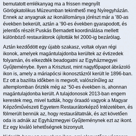
bemutatott emlékanyag ma a frissen megnyílt
Görögkatolikus Múzeumban tekinthető meg Nyíregyházán.
Ennek az anyagnak az ikonállománya jórészt már a ’80-as
években bekerült, aztán a ’90-es években gyarapodott, és
jelentős részét Puskás Bernadett koordinálása mellett
különböző restaurátorok újították fel 2000-ig bezárólag.
Aztán kezdődött egy újabb szakasz, voltak olyan régi
ikonok, amelyek magántulajdonba kerültek az évtizedek
folyamán, és elkezdték beadogatni az Egyházmegyei
Gyűjteménybe. Ilyen a Krisztust, mint nagyfőpapot ábrázoló
ikon is, amely a máriapócsi ikonosztázról került le 1896-ban.
Ez ott a bazilita időkben is megvolt, valószínűleg az
altemplomban őrizték még az ’50-es években is, ahonnan
magántulajdonba került. A tulajdonosok 2013-ban engem
kerestek meg, mivel tudták, hogy óraadó vagyok a Magyar
Képzőművészeti Egyetem Restaurátorképző Intézetében, és
fölmerült bennük az, hogy restauráltatnák, és azt követően
oda is adnák az Egyházmegyei Gyűjteménynek ezt az ikont.
Ez egy kiváló lehetőségnek bizonyult.