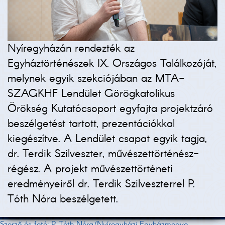
Nyíregyházán rendezték az
Egyháztörténészek IX. Országos Találkozóját,
melynek egyik szekciójában az MTA-
SZAGKHF Lendület Görögkatolikus
Örökség Kutatócsoport egyfajta projektzáró
beszélgetést tartott, prezentációkkal
kiegészítve. A Lendület csapat egyik tagja,
dr. Terdik Szilveszter, művészettörténész-
régész. A projekt művészettörténeti
eredményeiről dr. Terdik Szilveszterrel P.
Tóth Nóra beszélgetett.
Szerző és fotó: P. Tóth Nóra/Nyíregyházi Egyházmegye,