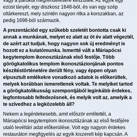
vagy a parókia megrendelésére készültek. Az egyik egy
ezüst tányér, egy diszkosz 1648-ból, és van egy szép
oltárkereszt, mely szintén nagyon ritka a korszakban, az
pedig 1698-ból származik.
A prezentációd egy szűkebb szeletét bontotta csak ki
annak a munkának, melyet ez alatt az öt év alatt végeztél,
de azért azt tudjuk, hogy nagyon sok új eredményt is
hozott ez a kutatómunka. Ismertté vált a Máriapócsi
kegytemplom ikonosztázának első festője. Több
görögkatolikus templom ikonosztázionjának pontos
készítéstörténetére derült fény, vagy éppen olyan
elpusztult emlékekre vonatkozó adatok is előkerültek,
melyek korábban ismeretlenek voltak. Te melyiket tartod
a görögkatolikusság szempontjából leginkább érdekes,
legfontosabb felfedezésnek, és melyik volt az, amelyik a
te szívedhez a legközelebb áll?
Nekem a legérdekesebb, amit először említettél, a
Máriapócsi kegytemplom ikonosztázának az első festőjére
utaló levéltári adat előkerülése. Volt egy nagyon érdekes
restaurátori megfigyelés az egyik kiszerelt kép kapcsán. A