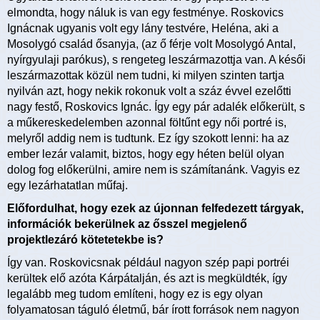
elmondta, hogy náluk is van egy festménye. Roskovics
Ignácnak ugyanis volt egy lány testvére, Heléna, aki a
Mosolygó család ősanyja, (az ő férje volt Mosolygó Antal,
nyírgyulaji parókus), s rengeteg leszármazottja van. A késői
leszármazottak közül nem tudni, ki milyen szinten tartja
nyilván azt, hogy nekik rokonuk volt a száz évvel ezelőtti
nagy festő, Roskovics Ignác. Így egy pár adalék előkerült, s
a műkereskedelemben azonnal föltűnt egy női portré is,
melyről addig nem is tudtunk. Ez így szokott lenni: ha az
ember lezár valamit, biztos, hogy egy héten belül olyan
dolog fog előkerülni, amire nem is számítanánk. Vagyis ez
egy lezárhatatlan műfaj.
Előfordulhat, hogy ezek az újonnan felfedezett tárgyak,
információk bekerülnek az ősszel megjelenő
projektlezáró kötetetekbe is?
Így van. Roskovicsnak például nagyon szép papi portréi
kerültek elő azóta Kárpátalján, és azt is megküldték, így
legalább meg tudom említeni, hogy ez is egy olyan
folyamatosan táguló életmű, bár írott források nem nagyon