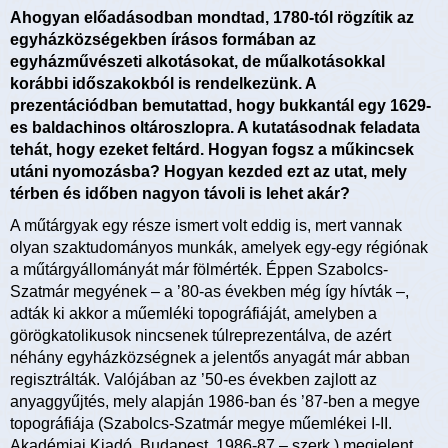
Ahogyan előadásodban mondtad, 1780-tól rögzítik az
egyházközségekben írásos formában az
egyházművészeti alkotásokat, de műalkotásokkal
korábbi időszakokból is rendelkezünk. A
prezentációdban bemutattad, hogy bukkantál egy 1629-
es baldachinos oltároszlopra. A kutatásodnak feladata
tehát, hogy ezeket feltárd. Hogyan fogsz a műkincsek
utáni nyomozásba? Hogyan kezded ezt az utat, mely
térben és időben nagyon távoli is lehet akár?
A műtárgyak egy része ismert volt eddig is, mert vannak
olyan szaktudományos munkák, amelyek egy-egy régiónak
a műtárgyállományát már fölmérték. Éppen Szabolcs-
Szatmár megyének – a ’80-as években még így hívták –,
adták ki akkor a műemléki topográfiáját, amelyben a
görögkatolikusok nincsenek túlreprezentálva, de azért
néhány egyházközségnek a jelentős anyagát már abban
regisztrálták. Valójában az ’50-es években zajlott az
anyaggyűjtés, mely alapján 1986-ban és ’87-ben a megye
topográfiája (Szabolcs-Szatmár megye műemlékei I-II.
Akadémiai Kiadó, Budapest, 1986-87 – szerk.) megjelent.