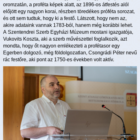
oromzatán, a proféta képek alatt, az 1896-os átfestés alól
előjött egy nagyon korai, részben töredékes próféta sorozat,
és ott sem tudtuk, hogy ki a festő. Látszott, hogy nem az,
akire adataink vannak 1783-ból, hanem még korábbi lehet.
A Szentendrei Szerb Egyházi Múzeum mostani igazgatója,
Vukovits Koszta, aki a szerb művészettel foglalkozik, azt
mondta, hogy őt nagyon emlékezteti a profétasor egy
Egerben dolgozó, még földolgozatlan, Csongrádi Péter nevű
rác festőre, aki pont az 1750-es években volt aktív.