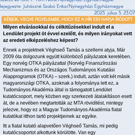
lejegyezte: Juhászné Szabó Erika/Nyíregyházi Egyházmegye
2023. július 5. 23:07
KÉRJÜK, VEGYE FIGYELEMBE, HOGY EZ A HÍR 1130 NAPJA ÍRÓDOTT
Milyen elvárásokkal és célkitűzésekkel indult el a
Lendület projekt öt évvel ezelőtt, és milyen irányokat vett
az eredeti elképzeléshez képest?
Ennek a projektnek Véghseő Tamás a szellemi atyja. Már
2009 óta dolgozunk együtt különböző pályázatok keretében.
Egy norvég OTKA pályázattal (Norvég Finanszírozási
Mechanizmus és az Országos Tudományos Kutatási
Alapprogramok (OTKA) – szerk.) indult, aztán volt két másik
magyarországi OTKA, azoknak a folyománya lett ez, a
Tudományos Akadémia által is támogatott Lendület
kutatócsoport, mely közben egy szerkezeti átalakításon esett
át, de a nevében megtartották az MTA rövidítést, mintegy
jelezve, hogy ez a Magyar Tudományos Akadémia fiatal
kutatókat itthon tartó projektjeinek az egyike.
Itt a fiatal kutató alapvetően Véghseő Tamás, mi pedig
kutatócsoportot alkottunk körülötte. Van egy