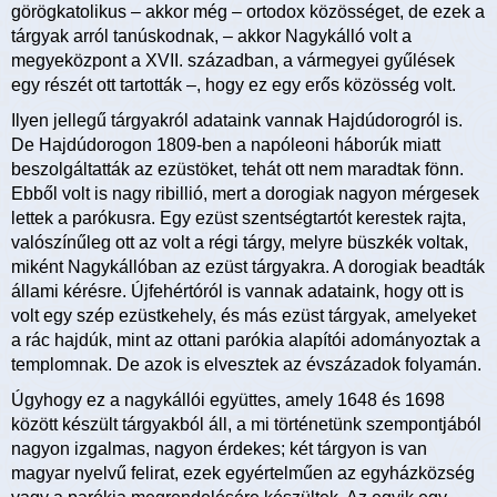
görögkatolikus – akkor még – ortodox közösséget, de ezek a
tárgyak arról tanúskodnak, – akkor Nagykálló volt a
megyeközpont a XVII. században, a vármegyei gyűlések
egy részét ott tartották –, hogy ez egy erős közösség volt.
Ilyen jellegű tárgyakról adataink vannak Hajdúdorogról is.
De Hajdúdorogon 1809-ben a napóleoni háborúk miatt
beszolgáltatták az ezüstöket, tehát ott nem maradtak fönn.
Ebből volt is nagy ribillió, mert a dorogiak nagyon mérgesek
lettek a parókusra. Egy ezüst szentségtartót kerestek rajta,
valószínűleg ott az volt a régi tárgy, melyre büszkék voltak,
miként Nagykállóban az ezüst tárgyakra. A dorogiak beadták
állami kérésre. Újfehértóról is vannak adataink, hogy ott is
volt egy szép ezüstkehely, és más ezüst tárgyak, amelyeket
a rác hajdúk, mint az ottani parókia alapítói adományoztak a
templomnak. De azok is elvesztek az évszázadok folyamán.
Úgyhogy ez a nagykállói együttes, amely 1648 és 1698
között készült tárgyakból áll, a mi történetünk szempontjából
nagyon izgalmas, nagyon érdekes; két tárgyon is van
magyar nyelvű felirat, ezek egyértelműen az egyházközség