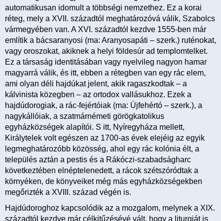
automatikusan idomult a többségi nemzethez. Ez a korai
réteg, mely a XVII. századtól meghatározóvá válik, Szabolcs
vármegyében van. A XVI. századtól kezdve 1555-ben már
említik a bácsaranyosi (ma: Aranyosapáti – szerk.) ruténokat,
vagy oroszokat, akiknek a helyi földesúr ad templomtelket.
Ez a társaság identitásában vagy nyelvileg nagyon hamar
magyarrá válik, és itt, ebben a rétegben van egy rác elem,
ami olyan déli hajdúkat jelent, akik ragaszkodtak – a
kálvinista közegben – az ortodox vallásukhoz. Ezek a
hajdúdorogiak, a rác-fejértóiak (ma: Újfehértó – szerk.), a
nagykállóiak, a szatmárnémeti görögkatolikus
egyházközségek alapítói. S itt, Nyíregyháza mellett,
Királytelek volt egészen az 1700-as évek elejéig az egyik
legmeghatározóbb közösség, ahol egy rác kolónia élt, a
település aztán a pestis és a Rákóczi-szabadságharc
következtében elnéptelenedett, a rácok szétszóródtak a
környéken, de könyveiket még más egyházközségekben
megőrizték a XVIII. század végén is.
Hajdúdoroghoz kapcsolódik az a mozgalom, melynek a XIX.
századtól kezdve már célkitűzésévé vált, hogy a liturgiát is