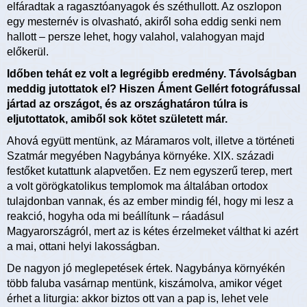
elfáradtak a ragasztóanyagok és széthullott. Az oszlopon
egy mesternév is olvasható, akiről soha eddig senki nem
hallott – persze lehet, hogy valahol, valahogyan majd
előkerül.
Időben tehát ez volt a legrégibb eredmény. Távolságban
meddig jutottatok el? Hiszen Áment Gellért fotográfussal
jártad az országot, és az országhatáron túlra is
eljutottatok, amiből sok kötet született már.
Ahová együtt mentünk, az Máramaros volt, illetve a történeti
Szatmár megyében Nagybánya környéke. XIX. századi
festőket kutattunk alapvetően. Ez nem egyszerű terep, mert
a volt görögkatolikus templomok ma általában ortodox
tulajdonban vannak, és az ember mindig fél, hogy mi lesz a
reakció, hogyha oda mi beállítunk – ráadásul
Magyarországról, mert az is kétes érzelmeket válthat ki azért
a mai, ottani helyi lakosságban.
De nagyon jó meglepetések értek. Nagybánya környékén
több faluba vasárnap mentünk, kiszámolva, amikor véget
érhet a liturgia: akkor biztos ott van a pap is, lehet vele