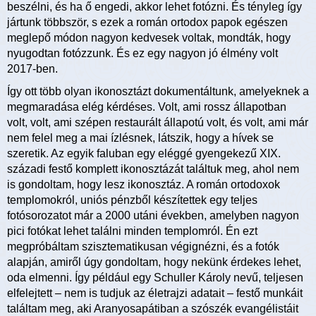
beszélni, és ha ő engedi, akkor lehet fotózni. És tényleg így
jártunk többször, s ezek a román ortodox papok egészen
meglepő módon nagyon kedvesek voltak, mondták, hogy
nyugodtan fotózzunk. És ez egy nagyon jó élmény volt
2017-ben.
Így ott több olyan ikonosztázt dokumentáltunk, amelyeknek a
megmaradása elég kérdéses. Volt, ami rossz állapotban
volt, volt, ami szépen restaurált állapotú volt, és volt, ami már
nem felel meg a mai ízlésnek, látszik, hogy a hívek se
szeretik. Az egyik faluban egy eléggé gyengekezű XIX.
századi festő komplett ikonosztázát találtuk meg, ahol nem
is gondoltam, hogy lesz ikonosztáz. A román ortodoxok
templomokról, uniós pénzből készítettek egy teljes
fotósorozatot már a 2000 utáni években, amelyben nagyon
pici fotókat lehet találni minden templomról. Én ezt
megpróbáltam szisztematikusan végignézni, és a fotók
alapján, amiről úgy gondoltam, hogy nekünk érdekes lehet,
oda elmenni. Így például egy Schuller Károly nevű, teljesen
elfelejtett – nem is tudjuk az életrajzi adatait – festő munkáit
találtam meg, aki Aranyosapátiban a szószék evangélistáit