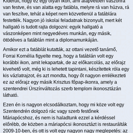
Kiderült, hogy ez egy olyan ikon, ami alapvetően vászonra
van festve, és van alatta egy fatábla, melyre rá van húzva, rá
van feszítve, tehát a képet nem közvetlenül a fatáblára
festették. Nagyon jó iskolai feladatnak bizonyult, mert két
hallgató is tudott rajta dolgozni: egyik hallgató a
vászonképen mint negyedéves munkán, egy másik,
ötödéves a fatáblán mint a diplomamunkáján.
Amikor ezt a fatáblát kutatták, az ottani vezető tanárnő,
Forrai Kornélia figyelte meg, hogy a fatáblán volt egy
korábbi ikon, amit lekapartak, de az előkarcolás, az előrajz
kivehető volt, még ki is lehetett tapintani, készítettek róla egy
kis vázlatrajzot, és azt mondta, hogy őt nagyon emlékezteti
ez az előrajz egy másik Krisztus főpap-ikonra, amely a
szentendrei Úrszínváltozás szerb templom ikonosztázán
látható.
Ezen én is nagyon elcsodálkoztam, hogy mi köze volt egy
Szentendrén dolgozó rác vagy szerb festőnek
Máriapócshoz, és nem is haladtunk ezzel a kérdéssel
előrébb, de közben a máriapócsi ikonosztázt is restaurálták
2009-10-ben, és ott is volt egy nagyon nagy meglepetés: az