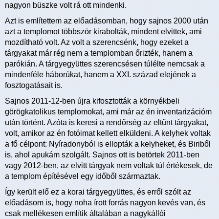
nagyon büszke volt rá ott mindenki.
Azt is említettem az előadásomban, hogy sajnos 2000 után
azt a templomot többször kirabolták, mindent elvittek, ami
mozdítható volt. Az volt a szerencsénk, hogy ezeket a
tárgyakat már rég nem a templomban őrizték, hanem a
parókián. A tárgyegyüttes szerencsésen túlélte nemcsak a
mindenféle háborúkat, hanem a XXI. század elejének a
fosztogatásait is.
Sajnos 2011-12-ben újra kifosztották a környékbeli
görögkatolikus templomokat, ami már az én inventarizációm
után történt. Azóta is keresi a rendőrség az eltűnt tárgyakat,
volt, amikor az én fotóimat kellett elküldeni. A kelyhek voltak
a fő célpont: Nyíradonyból is ellopták a kelyheket, és Biriből
is, ahol apukám szolgált. Sajnos ott is betörtek 2011-ben
vagy 2012-ben, az elvitt tárgyak nem voltak túl értékesek, de
a templom építésével egy időből származtak.
Így került elő ez a korai tárgyegyüttes, és erről szólt az
előadásom is, hogy noha írott forrás nagyon kevés van, és
csak mellékesen említik általában a nagykállói