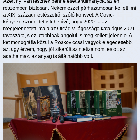
Azért nyilván lesznek benne esettanulmányok, az én
részemben biztosan. Nekem ezzel párhuzamosan kellett írni
a XIX. századi festészetről szóló könyvet. A Covid-
kényszerszünet tette lehetővé, hogy 2020-ra az
megjelenhetett, majd az Orcád Világossága katalógus 2021
tavaszára, s ez utóbbinak angolul is meg kellett jelennie. A
két monográfia közül a Roskoviccsal vagyok elégedettebb,
azt úgy érzem, hogy jól sikerült szintetizálnom, és ott az
adathalmaz, az anyag is átláthatóbb volt.