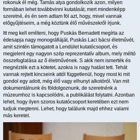
rokonuk él még. Tamás atya gondolkozik azon, milyen
formában lehet továbbvinni kutatását, mert mindenképp
szeretné, és én sem adtam föl azt, hogy, mivel vannak
előgyűjtéseim, a még köztünk élő művészekről írjunk.
Itt meg kell említeni, hogy Puskás Bernadett megírta az
édesapja nagy monográfiáját, Puskás Laci bácsi életművét,
amit szintén
támogatott a Lendület kutatócsoport, és
megjelent egy nagyon szép reprezentatív album, mely méltó
összefoglalása az ő életművének. S akik nem ismerték és
megnézték ezt a kötetet, azokra is nagy hatást tett. Tehát
vannak rejtett kincseink attól függetlenül, hogy most ki mit
gondol egy adott, még élő vagy elhunyt alkotóról. Van mit
dokumentálnunk és földolgoznunk, de szeretnénk a
múzeumhoz is kapcsolódni, a publikálást folytatni. Azonban
lehet, hogy ilyen szoros kutatócsoport keretében ezt nem
tudjuk megtenni. Lehet, hogy találunk majd ehhez valami
más keretet.