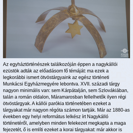
Az egyháztörténészek találkozóján éppen a nagykállói
ezüstök adták az előadásom fő témáját: ma ezek a
legkorábbi ismert ötvöstárgyaink az egész történeti
Munkácsi Egyházmegyére lebontva. XVII. századi tárgy
nagyon minimális van: sem Kárpátalján, sem Szlovákiában,
talán a román oldalon, Máramarosban fellelhetők ilyen régi
ötvöstárgyak. A kállói parókia történetében ezeket a
tárgyakat már nagyon régóta számon tartják. Már az 1880-as
években egy helyi református lelkész írt Nagykálló
történetéről, amelyben minden felekezet megkapta a maga
fejezetét, ő is említi ezeket a korai tárgyakat: már akkor is