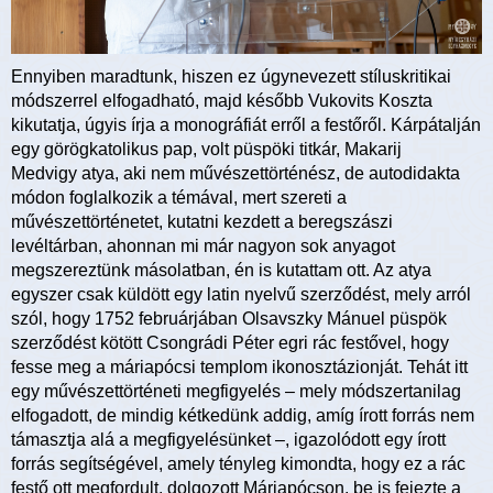
Ennyiben maradtunk, hiszen ez úgynevezett stíluskritikai
módszerrel elfogadható, majd később Vukovits Koszta
kikutatja, úgyis írja a monográfiát erről a festőről. Kárpátalján
egy görögkatolikus pap, volt püspöki titkár, Makarij
Medvigy atya, aki nem művészettörténész, de autodidakta
módon foglalkozik a témával, mert szereti a
művészettörténetet, kutatni kezdett a beregszászi
levéltárban, ahonnan mi már nagyon sok anyagot
megszereztünk másolatban, én is kutattam ott. Az atya
egyszer csak küldött egy latin nyelvű szerződést, mely arról
szól, hogy 1752 februárjában Olsavszky Mánuel püspök
szerződést kötött Csongrádi Péter egri rác festővel, hogy
fesse meg a máriapócsi templom ikonosztázionját. Tehát itt
egy művészettörténeti megfigyelés – mely módszertanilag
elfogadott, de mindig kétkedünk addig, amíg írott forrás nem
támasztja alá a megfigyelésünket –, igazolódott egy írott
forrás segítségével, amely tényleg kimondta, hogy ez a rác
festő ott megfordult, dolgozott Máriapócson, be is fejezte a