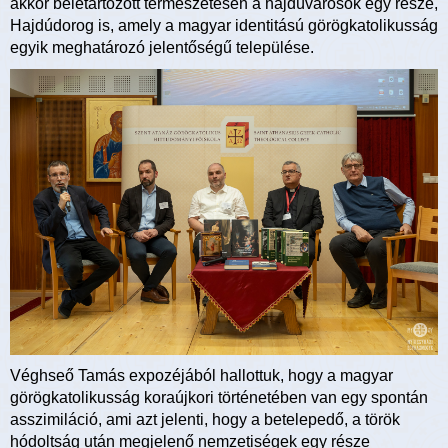
akkor beletartozott természetesen a hajdúvárosok egy része,
Hajdúdorog is, amely a magyar identitású görögkatolikusság
egyik meghatározó jelentőségű települése.
Véghseő Tamás expozéjából hallottuk, hogy a magyar
görögkatolikusság koraújkori történetében van egy spontán
asszimiláció, ami azt jelenti, hogy a betelepedő, a török
hódoltság után megjelenő nemzetiségek egy része