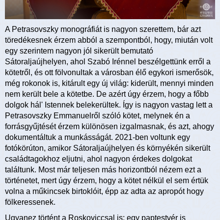
A Petrasovszky monográfiát is nagyon szerettem, bár azt
töredékesnek érzem abból a szempontból, hogy, miután volt
egy szerintem nagyon jól sikerült bemutató
Sátoraljaújhelyen, ahol Szabó Irénnel beszélgettünk erről a
kötetről, és ott fölvonultak a városban élő egykori ismerősök,
még rokonok is, kitárult egy új világ: kiderült, mennyi minden
nem került bele a kötetbe. De azért úgy érzem, hogy a főbb
dolgok hál' Istennek belekerültek. Így is nagyon vastag lett a
Petrasovszky Emmanuelről szóló kötet, melynek én a
forrásgyűjtését érzem különösen izgalmasnak, és azt, ahogy
dokumentáltuk a munkásságát. 2021-ben voltunk egy
fotókörúton, amikor Sátoraljaújhelyen és környékén sikerült
családtagokhoz eljutni, ahol nagyon érdekes dolgokat
találtunk. Most már teljesen más horizontból nézem ezt a
történetet, mert úgy érzem, hogy a kötet nélkül el sem értük
volna a műkincsek birtoklóit, épp az adta az apropót hogy
fölkeressenek.
Ugyanez történt a Roskoviccsal is: egy paptestvér is