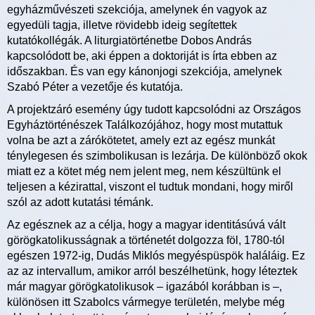
egyházművészeti szekciója, amelynek én vagyok az
egyedüli tagja, illetve rövidebb ideig segítettek
kutatókollégák. A liturgiatörténetbe Dobos András
kapcsolódott be, aki éppen a doktoriját is írta ebben az
időszakban. És van egy kánonjogi szekciója, amelynek
Szabó Péter a vezetője és kutatója.
A projektzáró esemény úgy tudott kapcsolódni az Országos
Egyháztörténészek Találkozójához, hogy most mutattuk
volna be azt a zárókötetet, amely ezt az egész munkát
ténylegesen és szimbolikusan is lezárja. De különböző okok
miatt ez a kötet még nem jelent meg, nem készültünk el
teljesen a kézirattal, viszont el tudtuk mondani, hogy miről
szól az adott kutatási témánk.
Az egésznek az a célja, hogy a magyar identitásúvá vált
görögkatolikusságnak a történetét dolgozza föl, 1780-tól
egészen 1972-ig, Dudás Miklós megyéspüspök haláláig. Ez
az az intervallum, amikor arról beszélhetünk, hogy léteztek
már magyar görögkatolikusok – igazából korábban is –,
különösen itt Szabolcs vármegye területén, melybe még