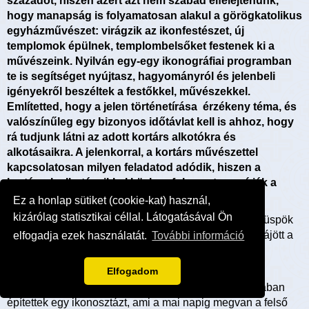
századot, hiszen azért azt nem szabad elfelejtenünk,
hogy manapság is folyamatosan alakul a görögkatolikus
egyházművészet: virágzik az ikonfestészet, új
templomok épülnek, templombelsőket festenek ki a
művészeink. Nyilván egy-egy ikonográfiai programban
te is segítséget nyújtasz, hagyományról és jelenbeli
igényekről beszéltek a festőkkel, művészekkel.
Említetted, hogy a jelen történetírása érzékeny téma, és
valószínűleg egy bizonyos időtávlat kell is ahhoz, hogy
rá tudjunk látni az adott kortárs alkotókra és
alkotásaikra. A jelenkorral, a kortárs művészettel
kapcsolatosan milyen feladatod adódik, hiszen a
kortársak alkotásaikkal közben folyamatosan írják a
történetet?
Ez a honlap sütiket (cookie-kat) használ,
kizárólag statisztikai céllal. Látogatásával Ön
Van nálunk most egy irányvonal, amely már Dudás püspök
idejében elkezdődött. Ő már a ’60-as évek közepén rájött a
elfogadja ezek használatát.
További információ
második vatikáni zsinat buzdítására, hogy a
hagyományainkat újra kell gondolni.
Elfogadom
Ennek első jele az volt, hogy a szemináriumi kápolnában
építettek egy ikonosztázt, ami a mai napig megvan a felső