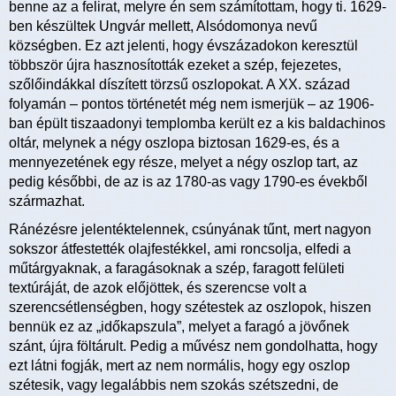
benne az a felirat, melyre én sem számítottam, hogy ti. 1629-
ben készültek Ungvár mellett, Alsódomonya nevű
községben. Ez azt jelenti, hogy évszázadokon keresztül
többször újra hasznosították ezeket a szép, fejezetes,
szőlőindákkal díszített törzsű oszlopokat. A XX. század
folyamán – pontos történetét még nem ismerjük – az 1906-
ban épült tiszaadonyi templomba került ez a kis baldachinos
oltár, melynek a négy oszlopa biztosan 1629-es, és a
mennyezetének egy része, melyet a négy oszlop tart, az
pedig későbbi, de az is az 1780-as vagy 1790-es évekből
származhat.
Ránézésre jelentéktelennek, csúnyának tűnt, mert nagyon
sokszor átfestették olajfestékkel, ami roncsolja, elfedi a
műtárgyaknak, a faragásoknak a szép, faragott felületi
textúráját, de azok előjöttek, és szerencse volt a
szerencsétlenségben, hogy szétestek az oszlopok, hiszen
bennük ez az „időkapszula”, melyet a faragó a jövőnek
szánt, újra föltárult. Pedig a művész nem gondolhatta, hogy
ezt látni fogják, mert az nem normális, hogy egy oszlop
szétesik, vagy legalábbis nem szokás szétszedni, de