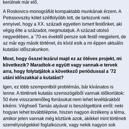
kerülnek már elő.
A Roskovics-monográfiát kompaktabb munkának érzem. A
Petrasovszky kötet szétfolyóbb lett, de tartozunk neki
ennyivel, hogy a XX. századi egyetlen ismert festőnket, aki
végig élte a századot, megmutatjuk. A század utolsó
negyedében, a ’70-es évektől persze sok festő megjelent, de
az már egy másik történet, és kívül esik a mi éppen aktuális
kutatási időszakunkon.
Most, hogy ősszel lezárul majd ez az ötéves projekt, mi
következik? Maradtok-e együtt vagy vannak-e tervek
arra, hogy folytatjátok a következő periódussal a ’72
utáni időszakkal a kutatást?
Igen, ez több szempontból problémás, bár kívánatos is
lenne. A történeti kutatás szemszögéből vannak időkorlátok:
50 évre visszamenőleg forrásokat nem lehet levéltárakból
kikérni. Véghseő Tamás atyával is beszélgettünk erről: neki
hogyan lehet továbblépnie, hiszen nagyon érzékeny a téma,
amikor jelen vannak még köztünk azok, akikkel mint történeti
személyiségekkel foglalkozunk, vagy nekik nagyon sok