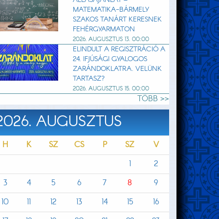
MATEMATIKA-BÁRMELY
SZAKOS TANÁRT KERESNEK
FEHÉRGYARMATON
2026. AUGUSZTUS 13. 00:00
ELINDULT A REGISZTRÁCIÓ A
24. IFJÚSÁGI GYALOGOS
ZARÁNDOKLATRA. VELÜNK
TARTASZ?
2026. AUGUSZTUS 15. 00:00
TÖBB >>
2026. AUGUSZTUS
H
K
SZ
CS
P
SZ
V
1
2
3
4
5
6
7
8
9
10
11
12
13
14
15
16