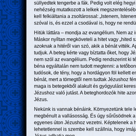
süllyedtek tengerbe a fák. Pedig volt elég hegy
nehézség mutatkozott a lelkek megszentelésében
kell felkiáltania a zsoltárossal: „Istenem, Isten
szóval is, és ezzel a csodával is, hogy ne rend
Hitük láttára – mondja az evangélium. Nem az i
Máskor nyíltan megköveteli a hitet vagy „hited 
azoknak a hitéről van szó, akik a bénát vitték. 
tudjuk. A beteg kérte vagy bíztatta őket, hogy
nem szól az evangélium. Pedig rendszerint ki tér
béna egyáltalán nem tudott megtenni: a tetőbont
tudósok, de tény, hogy a hordágyon föl kellett e
bénát, mert a tömegtől nem tudtak Jézushoz férn
maga is betegekből alakult és gyógyulást kerest
Jézushoz való jutást. A beteghordozók hite azo
Jézus.
Nekünk is vannak bénáink. Környezetünk tele leh
megbénult a vallásosság. És úgy sűrűsödnek a 
egyenes úton Jézushoz vezetni. Képtelenek a hit
lehetetlennel is szembe kell szállnia, hogy imá
Jézus adhatja meg.