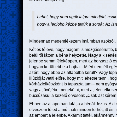
Lehet, hogy nem ugrik talpra mindjárt, csa
hogy a legjobb kézbe tettük a sorsát. Az Is
Mindennap megemlékezem imáimban azokról, a
Két és féléve, hogy magam is mozgássérültté, b
belülről látom a béna helyzetét. Nagy a kisérté
jelenbe semmiféleképpen, mert az borzasztó és 
hogyan került ebbe a bajba. - Miért nem élt egés
azért, hogy ebbe az állapotba került? Vagy töp
illúzióját vetíti előre, hogy mit lehetne tenni, 
kórházlelkészként is tapasztaltam – nem gyóg
vagy a jövőjébe menekülni, mert a jelen elkes
búcsúzásul a kezelő orvosom: „Csak azt kérem Ö
Ebben az állapotban találja a bénát Jézus. Azt
elveszem tőled a múltnak minden terhét, itt és
az embert a jelenbe. Akármit tettél, akármenny