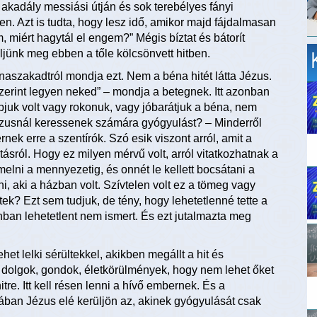
i akadály messiási útján és sok terebélyes fányi
. Azt is tudta, hogy lesz idő, amikor majd fájdalmasan
em, miért hagytál el engem?” Mégis bíztat és bátorít
üljünk meg ebben a tőle kölcsönvett hitben.
naszakadtról mondja ezt. Nem a béna hitét látta Jézus.
szerint legyen neked” – mondja a betegnek. Itt azonban
Apjuk volt vagy rokonuk, vagy jóbarátjuk a béna, nem
 Jézusnál keressenek számára gyógyulást? – Minderről
nek erre a szentírók. Szó esik viszont arról, amit a
ásról. Hogy ez milyen mérvű volt, arról vitatkozhatnak a
melni a mennyezetig, és onnét le kellett bocsátani a
i, aki a házban volt. Szívtelen volt ez a tömeg vagy
ek? Ezt sem tudjuk, de tény, hogy lehetetlenné tette a
nban lehetetlent nem ismert. És ezt jutalmazta meg
et lelki sérültekkel, akikben megállt a hit és
dolgok, gondok, életkörülmények, hogy nem lehet őket
re. Itt kell résen lenni a hívő embernek. És a
jában Jézus elé kerüljön az, akinek gyógyulását csak