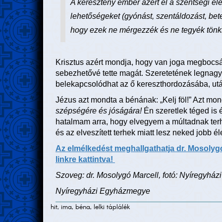
A keresztény ember azért él a szentségi él
lehetőségeket (gyónást, szentáldozást, beteg
hogy ezek ne mérgezzék és ne tegyék tönk
Krisztus azért mondja, hogy van joga megbocsáta
sebezhetővé tette magát. Szeretetének legnagyo
belekapcsolódhat az ő kereszthordozásába, után
Jézus azt mondta a bénának: „Kelj föl!” Azt mon
szépségére és jóságára!
Én szeretlek téged is 
hatalmam arra, hogy elvegyem a múltadnak terhe
és az elveszített terhek miatt lesz neked jobb 
Az elmélkedést meghallgathatja dr. Mosolyg
linkre kattintva!
Szoveg: dr. Mosolygó Marcell, fotó: Nyíregyh
Nyíregyházi Egyházmegye
hit, ima, béna, lelki táplálék