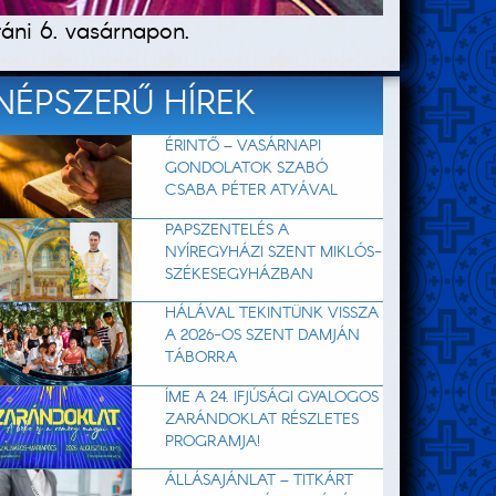
táni 6. vasárnapon.
NÉPSZERŰ HÍREK
ÉRINTŐ – VASÁRNAPI
GONDOLATOK SZABÓ
CSABA PÉTER ATYÁVAL
PAPSZENTELÉS A
NYÍREGYHÁZI SZENT MIKLÓS-
SZÉKESEGYHÁZBAN
HÁLÁVAL TEKINTÜNK VISSZA
A 2026-OS SZENT DAMJÁN
TÁBORRA
ÍME A 24. IFJÚSÁGI GYALOGOS
ZARÁNDOKLAT RÉSZLETES
PROGRAMJA!
ÁLLÁSAJÁNLAT – TITKÁRT