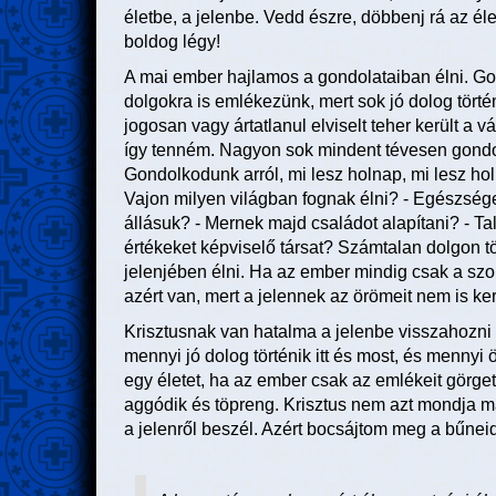
életbe, a jelenbe. Vedd észre, döbbenj rá az él
boldog légy!
A mai ember hajlamos a gondolataiban élni. Go
dolgokra is emlékezünk, mert sok jó dolog törté
jogosan vagy ártatlanul elviselt teher került a
így tenném. Nagyon sok mindent tévesen gondolun
Gondolkodunk arról, mi lesz holnap, mi lesz h
Vajon milyen világban fognak élni? - Egészsé
állásuk? - Mernek majd családot alapítani? - 
értékeket képviselő társat? Számtalan dolgon töp
jelenjében élni. Ha az ember mindig csak a szo
azért van, mert a jelennek az örömeit nem is ker
Krisztusnak van hatalma a jelenbe visszahozni 
mennyi jó dolog történik itt és most, és mennyi
egy életet, ha az ember csak az emlékeit görget
aggódik és töpreng. Krisztus nem azt mondja
a jelenről beszél. Azért bocsájtom meg a bűnei