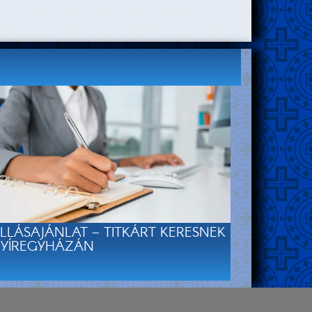
LLÁSAJÁNLAT – TITKÁRT KERESNEK
YÍREGYHÁZÁN