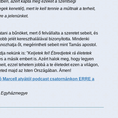
etben, azért kapta meg ezeket a szentségi
ek kenetét), mert le kell tennie a múltnak a terheit,
re a jelenünket.
ni a bűnöket, mert ő felvállalta a szeretet sebeit, és
bb jelét kereszthalálával bizonyította. Mindenki
ozhatja őt, megérintheti sebeit mint Tamás apostol.
dja nekünk is: ”
Keljetek fel! Ébredjetek rá életetek
és a másik embert is. Azért halok meg, hogy legyen
it, ezzel tehetem jobbá a te életedet ezen a világon,
életed majd az Isten Országában. Ámen!
ó Marcell atyától podcast csatornánkon ERRE a
ázi Egyházmegye