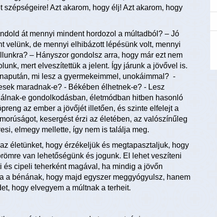
et szépségeire! Azt akarom, hogy élj! Azt akarom, hogy
ndold át mennyi mindent hordozol a múltadból? – Jó
nt velünk, de mennyi elhibázott lépésünk volt, mennyi
 vállunkra? – Hányszor gondolsz arra, hogy már ezt nem
k, mert elveszítettük a jelent. Így járunk a jövővel is.
olnapután, mi lesz a gyermekeimmel, unokáimmal? -
gesek maradnak-e? - Békében élhetnek-e? - Lesz
Találnak-e gondolkodásban, életmódban hitben hasonló
reng az ember a jövőjét illetően, és szinte elfelejt a
morúságot, kesergést érzi az életében, az valószínűleg
esi, elmegy mellette, így nem is találja meg.
az életünket, hogy érzékeljük és megtapasztaljuk, hogy
 örömre van lehetőségünk és jogunk. El lehet veszíteni
i és cipeli teherként magával, ha mindig a jövőn
 ma a bénának, hogy majd egyszer meggyógyulsz, hanem
det, hogy elvegyem a múltnak a terheit.