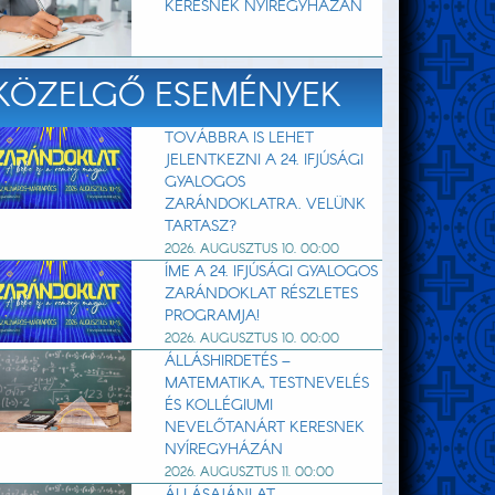
KERESNEK NYÍREGYHÁZÁN
KÖZELGŐ ESEMÉNYEK
TOVÁBBRA IS LEHET
JELENTKEZNI A 24. IFJÚSÁGI
GYALOGOS
ZARÁNDOKLATRA. VELÜNK
TARTASZ?
2026. AUGUSZTUS 10. 00:00
ÍME A 24. IFJÚSÁGI GYALOGOS
ZARÁNDOKLAT RÉSZLETES
PROGRAMJA!
2026. AUGUSZTUS 10. 00:00
ÁLLÁSHIRDETÉS –
MATEMATIKA, TESTNEVELÉS
ÉS KOLLÉGIUMI
NEVELŐTANÁRT KERESNEK
NYÍREGYHÁZÁN
2026. AUGUSZTUS 11. 00:00
ÁLLÁSAJÁNLAT –