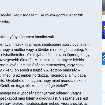
k sokára, vagy sohasem. De mi nyugodtak lehetünk,
tenébe.
kik gyógyulásomért imádkoztak.
énává, mások irgalmára, segítségére szorulóvá lettem,
s, hogy a múltba vagy a jövőbe meneküljön a beteg. A
elviselhetetlen. A múltjában él, ha azon töpreng, hogy
zségesebb életet? - Mit rontott el, mennyire felelős
reng a jövőn, ami valóságos reményeket, vagy csak
hogy kikerüljön ebből a bajból? A legtöbb bénaság –
yul meg. S az ember hordozza, megpróbál a múltjába
erítő. Gyötörhetem magam, hogy miért mondta nekem
ntől, ne tegye tönkre a felesége életét?”
 mondja neki: „bocsánatot nyernek bűneid!” Vagyis
 most kapod meg tőlem a gyógyulást. Visszahelyezi ezt
ire vagy felelős, megbocsátom neked, visszahozlak az