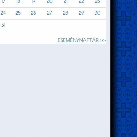
17
18
19
20
21
22
23
24
25
26
27
28
29
30
31
ESEMÉNYNAPTÁR >>