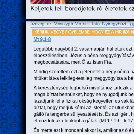
Keljetek fel! Ébredjetek rá életetek
Szoveg: dr. Mosolygó Marcell, fotó: Nyíregyházi 
KÉRJÜK, VEGYE FIGYELEMBE, HOGY EZ A HÍR 1128 
Mt 9,1-8
Legutóbb nagyböjt 2. vasárnapján hallottuk ezt 
elbeszélésében. Jézus a béna meggyógyításáva
megbocsátására, mert Ő az Isten Fia.
Mindig szerettem ezt a jelenetet a négy néma ba
hitüket látva lelkileg-testileg meggyógyítsa a bé
A kereszténység legbelső mivoltához tartozik 
maga bíztat bennünket, hogy ne nyugodjunk be
lázadjunk fel a fizikai okság kegyetlen és vak 
bíztat, hogy merjük kérni az Istentől az utunkb
gátló fa tengerbe süllyesztését is. És azt ígér
elmozdulnak utunkból a gátak. (Mt 17,19, Lk 17
És merte ezt kimondani akkor is, amikor az ő 