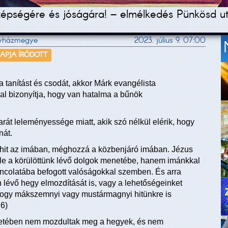
 szépségére és jóságára! – elmélkedés Pünkösd u
Egyházmegye
2023. július 9. 07:00
NAPJA ÍRÓDOTT
a tanítást és csodát, akkor Márk evangélista
l bizonyítja, hogy van hatalma a bűnök
rát leleményessége miatt, akik szó nélkül elérik, hogy
nát.
a hit az imában, méghozzá a közbenjáró imában. Jézus
le a körülöttünk lévő dolgok menetébe, hanem imánkkal
láncolatába befogott valóságokkal szemben. És arra
an lévő hegy elmozdítását is, vagy a lehetőségeinket
i, hogy mákszemnyi vagy mustármagnyi hitünkre is
,6)
életében nem mozdultak meg a hegyek, és nem