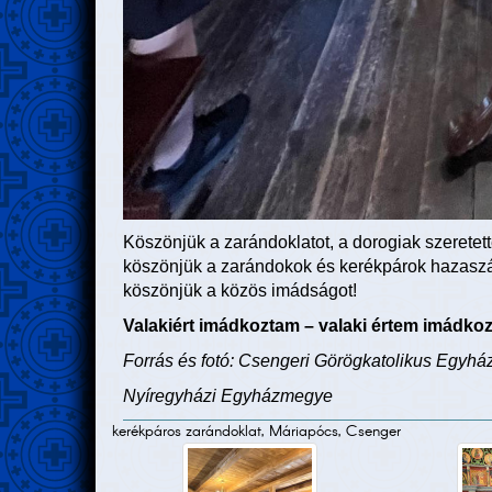
Köszönjük a zarándoklatot, a dorogiak szeretett
köszönjük a zarándokok és kerékpárok hazaszáll
köszönjük a közös imádságot!
Valakiért imádkoztam – valaki értem imádkoz
Forrás és fotó: Csengeri Görögkatolikus Egyh
Nyíregyházi Egyházmegye
kerékpáros zarándoklat, Máriapócs, Csenger