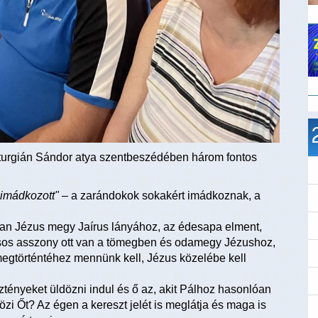
iturgián Sándor atya szentbeszédében három fontos
 imádkozott"
– a zarándokok sokakért imádkoznak, a
an Jézus megy Jaírus lányához, az édesapa elment,
ásos asszony ott van a tömegben és odamegy Jézushoz,
egtörténtéhez mennünk kell, Jézus közelébe kell
sztényeket üldözni indul és ő az, akit Pálhoz hasonlóan
özi Őt? Az égen a kereszt jelét is meglátja és maga is