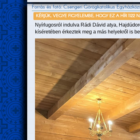
Forrás és fotó: Csengeri Görögkatolikus Egyházköz
KÉRJÜK, VEGYE FIGYELEMBE, HOGY EZ A HÍR 1122 
Nyírlugosról indulva Rádi Dávid atya, Hajdúdo
kíséretében érkeztek meg a más helyekről is b