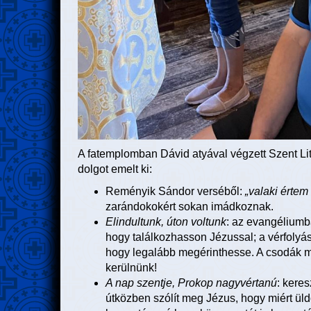
A fatemplomban Dávid atyával végzett Szent L
dolgot emelt ki:
Reményik Sándor verséből:
„valaki értem
zarándokokért sokan imádkoznak.
Elindultunk, úton voltunk
: az evangéliumb
hogy találkozhasson Jézussal; a vérfoly
hogy legalább megérinthesse. A csodák m
kerülnünk!
A nap szentje, Prokop nagyvértanú
: kere
útközben szólít meg Jézus, hogy miért üld