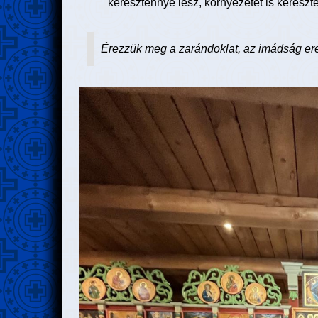
kereszténnyé lesz, környezetét is kereszt
Érezzük meg a zarándoklat, az imádság erejé