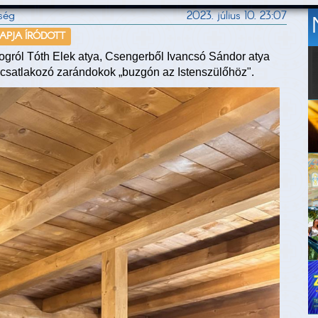
ség
2023. július 10. 23:07
NAPJA ÍRÓDOTT
rogról Tóth Elek atya, Csengerből Ivancsó Sándor atya
ecsatlakozó zarándokok „buzgón az Istenszülőhöz".