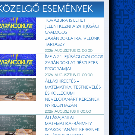
KÖZELGŐ ESEMÉNYEK
TOVÁBBRA IS LEHET
JELENTKEZNI A 24. IFJÚSÁGI
GYALOGOS
ZARÁNDOKLATRA. VELÜNK
TARTASZ?
2026. AUGUSZTUS 10. 00:00
ÍME A 24. IFJÚSÁGI GYALOGOS
ZARÁNDOKLAT RÉSZLETES
PROGRAMJA!
2026. AUGUSZTUS 10. 00:00
ÁLLÁSHIRDETÉS –
MATEMATIKA, TESTNEVELÉS
ÉS KOLLÉGIUMI
NEVELŐTANÁRT KERESNEK
NYÍREGYHÁZÁN
2026. AUGUSZTUS 11. 00:00
ÁLLÁSAJÁNLAT –
MATEMATIKA-BÁRMELY
SZAKOS TANÁRT KERESNEK