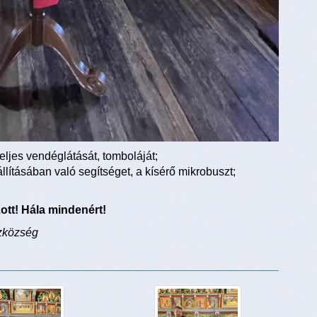
eljes vendéglátását, tomboláját;
ításában való segítséget, a kísérő mikrobuszt;
ott! Hála mindenért!
ázközség