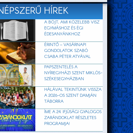
NÉPSZERŰ HÍREK
A BÖJT, AMI KÖZELEBB VISZ
EGYMÁSHOZ ÉS ÉGI
ÉDESANYÁNKHOZ
ÉRINTŐ – VASÁRNAPI
GONDOLATOK SZABÓ
CSABA PÉTER ATYÁVAL
PAPSZENTELÉS A
NYÍREGYHÁZI SZENT MIKLÓS-
SZÉKESEGYHÁZBAN
HÁLÁVAL TEKINTÜNK VISSZA
A 2026-OS SZENT DAMJÁN
TÁBORRA
ÍME A 24. IFJÚSÁGI GYALOGOS
ZARÁNDOKLAT RÉSZLETES
PROGRAMJA!