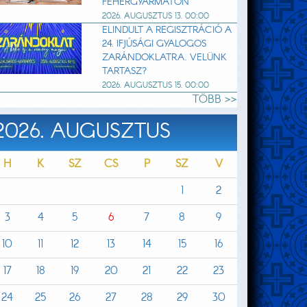
FEHÉRGYARMATON
2026. AUGUSZTUS 13. 00:00
ELINDULT A REGISZTRÁCIÓ A
24. IFJÚSÁGI GYALOGOS
ZARÁNDOKLATRA. VELÜNK
TARTASZ?
2026. AUGUSZTUS 15. 00:00
TÖBB >>
2026. AUGUSZTUS
H
K
SZ
CS
P
SZ
V
1
2
3
4
5
6
7
8
9
10
11
12
13
14
15
16
17
18
19
20
21
22
23
24
25
26
27
28
29
30