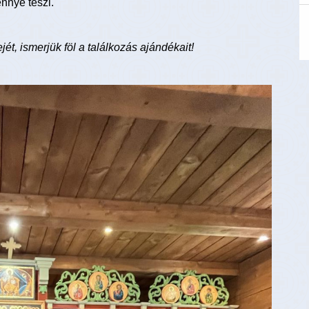
énnyé teszi.
t, ismerjük föl a találkozás ajándékait!