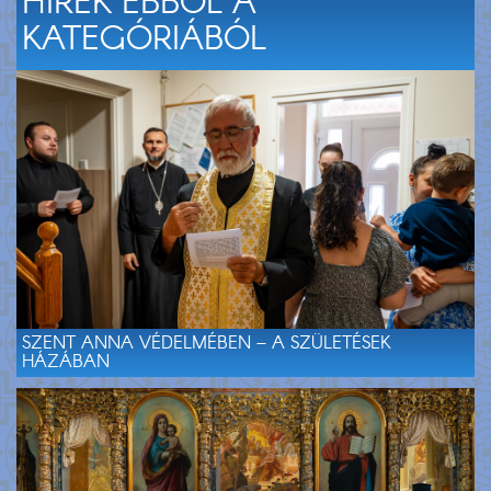
HÍREK EBBŐL A
KATEGÓRIÁBÓL
SZENT ANNA VÉDELMÉBEN – A SZÜLETÉSEK
HÁZÁBAN