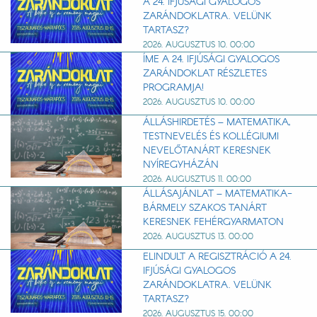
A 24. IFJÚSÁGI GYALOGOS
ZARÁNDOKLATRA. VELÜNK
TARTASZ?
2026. AUGUSZTUS 10. 00:00
ÍME A 24. IFJÚSÁGI GYALOGOS
ZARÁNDOKLAT RÉSZLETES
PROGRAMJA!
2026. AUGUSZTUS 10. 00:00
ÁLLÁSHIRDETÉS – MATEMATIKA,
TESTNEVELÉS ÉS KOLLÉGIUMI
NEVELŐTANÁRT KERESNEK
NYÍREGYHÁZÁN
2026. AUGUSZTUS 11. 00:00
ÁLLÁSAJÁNLAT – MATEMATIKA-
BÁRMELY SZAKOS TANÁRT
KERESNEK FEHÉRGYARMATON
2026. AUGUSZTUS 13. 00:00
ELINDULT A REGISZTRÁCIÓ A 24.
IFJÚSÁGI GYALOGOS
ZARÁNDOKLATRA. VELÜNK
TARTASZ?
2026. AUGUSZTUS 15. 00:00