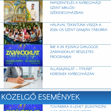
PAPSZENTELÉS A NYÍREGYHÁZI
SZENT MIKLÓS-
SZÉKESEGYHÁZBAN
HÁLÁVAL TEKINTÜNK VISSZA A
2026-OS SZENT DAMJÁN TÁBORRA
ÍME A 24. IFJÚSÁGI GYALOGOS
ZARÁNDOKLAT RÉSZLETES
PROGRAMJA!
ÁLLÁSAJÁNLAT – TITKÁRT
KERESNEK NYÍREGYHÁZÁN
KÖZELGŐ ESEMÉNYEK
TOVÁBBRA IS LEHET JELENTKEZNI