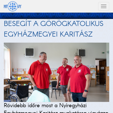
Toggl
naviga
BESEGÍT A GÖRÖGKATOLIKUS
EGYHÁZMEGYEI KARITÁSZ
Rövidebb időre most a Nyíregyházi