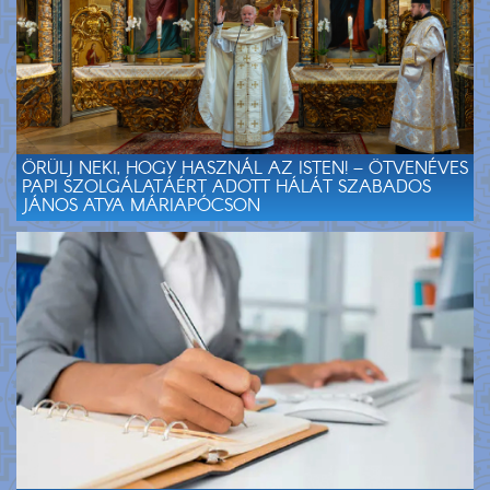
ÖRÜLJ NEKI, HOGY HASZNÁL AZ ISTEN! – ÖTVENÉVES
PAPI SZOLGÁLATÁÉRT ADOTT HÁLÁT SZABADOS
JÁNOS ATYA MÁRIAPÓCSON