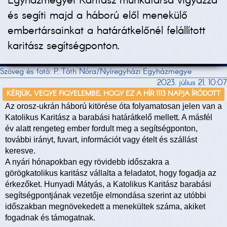
Egyházmegyei Karitász munkatársa vigyázza
és segíti majd a háború elől menekülő
embertársainkat a határátkelőnél felállított
karitász segítségponton.
Szöveg és fotó: P. Tóth Nóra/Nyíregyházi Egyházmegye
2023. július 21. 10:07
KÉRJÜK, VEGYE FIGYELEMBE, HOGY EZ A HÍR 1113 NAPJA ÍRÓDOTT
Az orosz-ukrán háború kitörése óta folyamatosan jelen van a
Katolikus Karitász a barabási határátkelő mellett. A másfél
év alatt rengeteg ember fordult meg a segítségponton,
további irányt, fuvart, információt vagy ételt és szállást
keresve.
A nyári hónapokban egy rövidebb időszakra a
görögkatolikus karitász vállalta a feladatot, hogy fogadja az
érkezőket. Hunyadi Mátyás, a Katolikus Karitász barabási
segítségpontjának vezetője elmondása szerint az utóbbi
időszakban megnövekedett a menekültek száma, akiket
fogadnak és támogatnak.