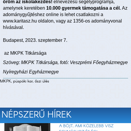
öröm az iskolakezdés!
elnevezésű segélyprogramja,
amelynek keretében
10.000 gyermek támogatása a cél.
Az
adománygyűjtéshez online is lehet csatlakozni a
www.karitasz.hu oldalon, vagy az 1356-os adományvonal
hívásával.
Budapest, 2023. szeptember 7.
az MKPK Titkársága
Szöveg: MKPK Titkársága, fotó: Veszprémi Főegyházmegye
Nyíregyházi Egyházmegye
MKPK, püspöki kar, őszi ülés
NÉPSZERŰ HÍREK
A BÖJT, AMI KÖZELEBB VISZ