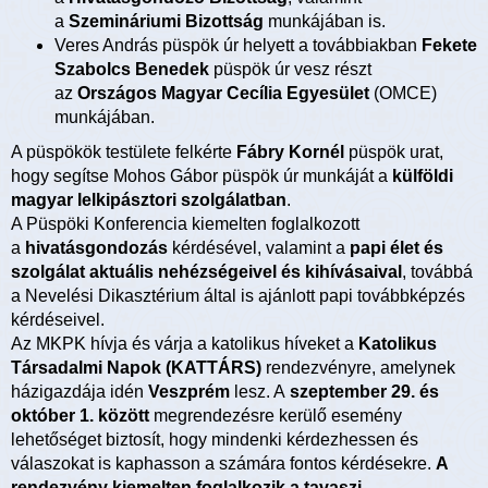
a
Szemináriumi Bizottság
munkájában is.
Veres András püspök úr helyett a továbbiakban
Fekete
Szabolcs Benedek
püspök úr vesz részt
az
Országos Magyar Cecília Egyesület
(OMCE)
munkájában.
A püspökök testülete felkérte
Fábry Kornél
püspök urat,
hogy segítse Mohos Gábor püspök úr munkáját a
külföldi
magyar lelkipásztori szolgálatban
.
A Püspöki Konferencia kiemelten foglalkozott
a
hivatásgondozás
kérdésével, valamint a
papi élet és
szolgálat aktuális nehézségeivel és kihívásaival
, továbbá
a Nevelési Dikasztérium által is ajánlott papi továbbképzés
kérdéseivel.
Az MKPK hívja és várja a katolikus híveket a
Katolikus
Társadalmi Napok (KATTÁRS)
rendezvényre, amelynek
házigazdája idén
Veszprém
lesz. A
szeptember 29. és
október 1. között
megrendezésre kerülő esemény
lehetőséget biztosít, hogy mindenki kérdezhessen és
válaszokat is kaphasson a számára fontos kérdésekre.
A
rendezvény kiemelten foglalkozik a tavaszi