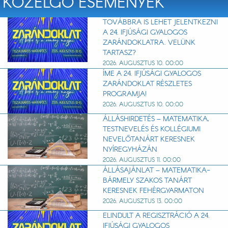
KÖZELGŐ ESEMÉNYEK
TOVÁBBRA IS LEHET JELENTKEZNI
A 24. IFJÚSÁGI GYALOGOS
ZARÁNDOKLATRA. VELÜNK
TARTASZ?
2026. AUGUSZTUS 10. 00:00
ÍME A 24. IFJÚSÁGI GYALOGOS
ZARÁNDOKLAT RÉSZLETES
PROGRAMJA!
2026. AUGUSZTUS 10. 00:00
ÁLLÁSHIRDETÉS – MATEMATIKA,
TESTNEVELÉS ÉS KOLLÉGIUMI
NEVELŐTANÁRT KERESNEK
NYÍREGYHÁZÁN
2026. AUGUSZTUS 11. 00:00
ÁLLÁSAJÁNLAT – MATEMATIKA-
BÁRMELY SZAKOS TANÁRT
KERESNEK FEHÉRGYARMATON
2026. AUGUSZTUS 13. 00:00
ELINDULT A REGISZTRÁCIÓ A 24.
IFJÚSÁGI GYALOGOS