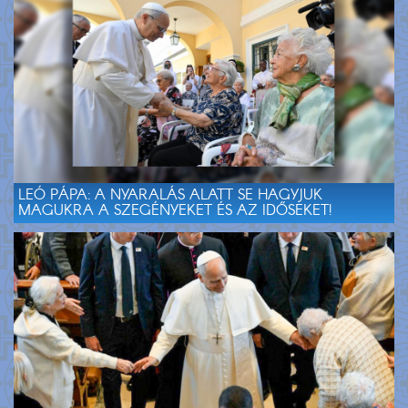
LEÓ PÁPA: A NYARALÁS ALATT SE HAGYJUK
MAGUKRA A SZEGÉNYEKET ÉS AZ IDŐSEKET!