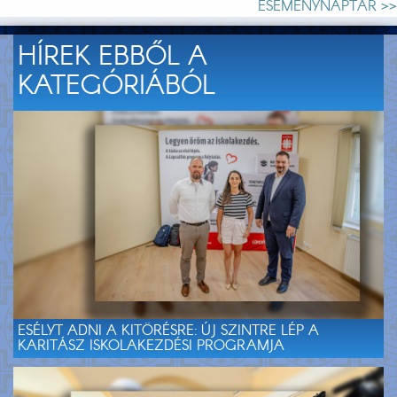
ESEMÉNYNAPTÁR >>
HÍREK EBBŐL A
KATEGÓRIÁBÓL
ESÉLYT ADNI A KITÖRÉSRE: ÚJ SZINTRE LÉP A
KARITÁSZ ISKOLAKEZDÉSI PROGRAMJA