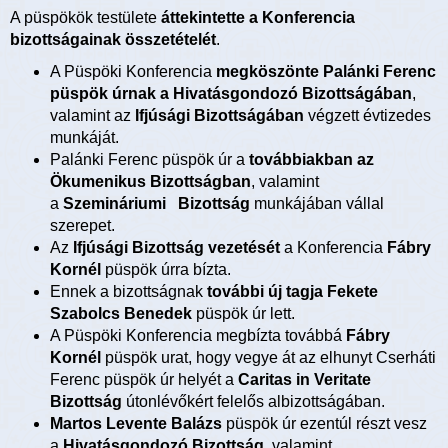
A püspökök testülete
áttekintette a Konferencia
bizottságainak összetételét
.
A Püspöki Konferencia
megköszönte Palánki Ferenc
püspök úrnak a Hivatásgondozó Bizottságában
,
valamint az
Ifjúsági Bizottságában
végzett évtizedes
munkáját.
Palánki Ferenc püspök úr a
továbbiakban az
Ökumenikus Bizottságban
, valamint
a
Szemináriumi Bizottság
munkájában vállal
szerepet.
Az
Ifjúsági Bizottság vezetését
a Konferencia
Fábry
Kornél
püspök úrra bízta.
Ennek a bizottságnak
további új tagja Fekete
Szabolcs Benedek
püspök úr lett.
A Püspöki Konferencia megbízta továbbá
Fábry
Kornél
püspök urat, hogy vegye át az elhunyt Cserháti
Ferenc püspök úr helyét a
Caritas in Veritate
Bizottság
útonlévőkért felelős albizottságában.
Martos Levente Balázs
püspök úr ezentúl részt vesz
a
Hivatásgondozó Bizottság
, valamint