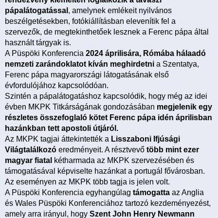
pápalátogatással
, amelynek emlékeit nyilvános
beszélgetésekben, fotókiállításban elevenítik fel a
szervezők, de megtekinthetőek lesznek a Ferenc pápa által
használt tárgyak is.
A Püspöki Konferencia
2024 áprilisára, Rómába hálaadó
nemzeti zarándoklatot kíván meghirdetni
a Szentatya,
Ferenc pápa magyarországi látogatásának első
évfordulójához kapcsolódóan.
Szintén a pápalátogatáshoz kapcsolódik, hogy még az idei
évben MKPK Titkárságának gondozásában
megjelenik egy
részletes összefoglaló kötet Ferenc pápa idén áprilisban
hazánkban tett apostoli útjáról.
Az MKPK tagjai áttekintették a
Lisszaboni Ifjúsági
Világtalálkozó
eredményeit. A résztvevő
több mint ezer
magyar fiatal
kétharmada az MKPK szervezésében és
támogatásával képviselte hazánkat a portugál fővárosban.
Az eseményen az MKPK több tagja is jelen volt.
A Püspöki Konferencia egyhangúlag
támogatta
az Anglia
és Wales Püspöki Konferenciához tartozó kezdeményezést,
amely arra irányul, hogy
Szent John Henry Newmann