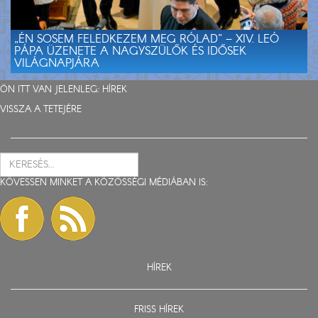
„ÉN SOSEM FELEDKEZEM MEG RÓLAD” – XIV. LEÓ
PÁPA ÜZENETE A NAGYSZÜLŐK ÉS IDŐSEK
VILÁGNAPJÁRA
ÖN ITT VAN JELENLEG:
HÍREK
VISSZA A TETEJÉRE
KÖVESSEN MINKET A KÖZÖSSÉGI MÉDIÁBAN IS:
HÍREK
FRISS HÍREK