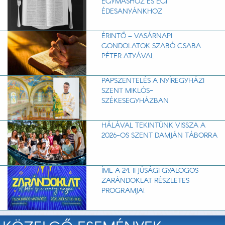
EGYMÁSHOZ ÉS ÉGI
ÉDESANYÁNKHOZ
ÉRINTŐ – VASÁRNAPI
GONDOLATOK SZABÓ CSABA
PÉTER ATYÁVAL
PAPSZENTELÉS A NYÍREGYHÁZI
SZENT MIKLÓS-
SZÉKESEGYHÁZBAN
HÁLÁVAL TEKINTÜNK VISSZA A
2026-OS SZENT DAMJÁN TÁBORRA
ÍME A 24. IFJÚSÁGI GYALOGOS
ZARÁNDOKLAT RÉSZLETES
PROGRAMJA!