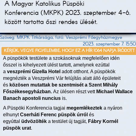
A Magyar Katolikus Püspöki
Konferencia (MKPK) 2023. szeptember 4-6.
között tartotta őszi rendes ülését.
Szöveg: MKPK Titkársága, fotó: Veszprémi Főegyházmegye
2023. szeptember 7. 15:50
KÉRJÜK, VEGYE FIGYELEMBE, HOGY EZ A HÍR 1064 NAPJA ÍRÓDOTT
A püspökök testülete a szokásoknak megfelelően idén
ősszel is kihelyezett ülést tartott, amelynek ezúttal
a
veszprémi Gizella Hotel
adott otthont. A püspökök
megnézték a Veszprémi Vár felújítás alatt álló épületeit
és
közösen mutattak be szentmisét a Szent Mihály
Főszékesegyházban.
Az ülésen részt vett
Michael Wallace
Banach apostoli nuncius
is.
A Püspöki Konferencia tagjai
megemlékeztek
a nyáron
elhunyt
Cserháti Ferenc püspök úrról
és
egyúttal
üdvözölték
a testület új tagját,
Fábry Kornél
püspök urat
.