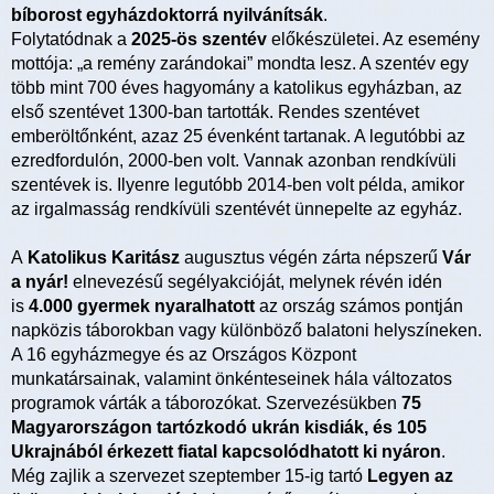
bíborost egyházdoktorrá nyilvánítsák
.
Folytatódnak a
2025-ös szentév
előkészületei. Az esemény
mottója: „a remény zarándokai” mondta lesz. A szentév egy
több mint 700 éves hagyomány a katolikus egyházban, az
első szentévet 1300-ban tartották. Rendes szentévet
emberöltőnként, azaz 25 évenként tartanak. A legutóbbi az
ezredfordulón, 2000-ben volt. Vannak azonban rendkívüli
szentévek is. Ilyenre legutóbb 2014-ben volt példa, amikor
az irgalmasság rendkívüli szentévét ünnepelte az egyház.
A
Katolikus Karitász
augusztus végén zárta népszerű
Vár
a nyár!
elnevezésű segélyakcióját, melynek révén idén
is
4.000 gyermek nyaralhatott
az ország számos pontján
napközis táborokban vagy különböző balatoni helyszíneken.
A 16 egyházmegye és az Országos Központ
munkatársainak, valamint önkénteseinek hála változatos
programok várták a táborozókat. Szervezésükben
75
Magyarországon tartózkodó ukrán kisdiák, és 105
Ukrajnából érkezett fiatal kapcsolódhatott ki nyáron
.
Még zajlik a szervezet szeptember 15-ig tartó
Legyen az