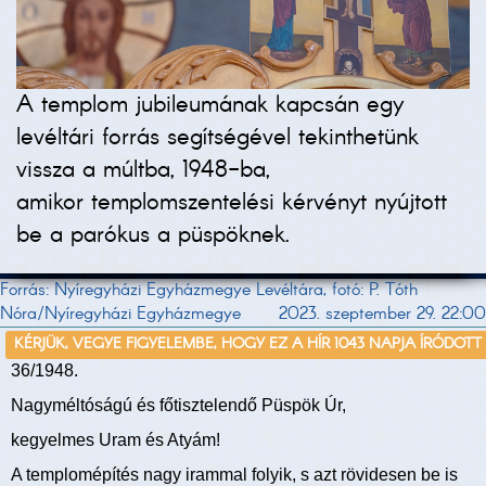
A templom jubileumának kapcsán egy
levéltári forrás segítségével tekinthetünk
vissza a múltba, 1948-ba,
amikor templomszentelési kérvényt nyújtott
be a parókus a püspöknek.
Forrás: Nyíregyházi Egyházmegye Levéltára, fotó: P. Tóth
Nóra/Nyíregyházi Egyházmegye
2023. szeptember 29. 22:00
KÉRJÜK, VEGYE FIGYELEMBE, HOGY EZ A HÍR 1043 NAPJA ÍRÓDOTT
36/1948.
Nagyméltóságú és főtisztelendő Püspök Úr,
kegyelmes Uram és Atyám!
A templomépítés nagy irammal folyik, s azt rövidesen be is