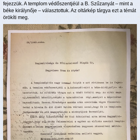
fejezzük. A templom védőszentjéül a B. Szűzanyát – mint a
béke királynője – választottuk. Az oltárkép tárgya ezt a témát
örökíti meg.