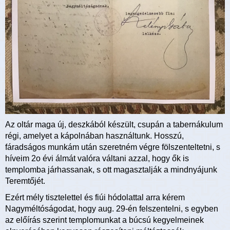
Az oltár maga új, deszkából készült, csupán a tabernákulum
régi, amelyet a kápolnában használtunk. Hosszú,
fáradságos munkám után szeretném végre fölszenteltetni, s
híveim 2o évi álmát valóra váltani azzal, hogy ők is
templomba járhassanak, s ott magasztalják a mindnyájunk
Teremtőjét.
Ezért mély tisztelettel és fiúi hódolattal arra kérem
Nagyméltóságodat, hogy aug. 29-én felszentelni, s egyben
az előírás szerint templomunkat a búcsú kegyelmeinek