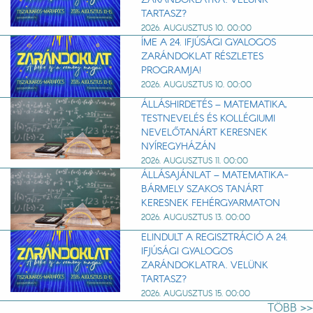
TARTASZ?
2026. AUGUSZTUS 10. 00:00
ÍME A 24. IFJÚSÁGI GYALOGOS
ZARÁNDOKLAT RÉSZLETES
PROGRAMJA!
2026. AUGUSZTUS 10. 00:00
ÁLLÁSHIRDETÉS – MATEMATIKA,
TESTNEVELÉS ÉS KOLLÉGIUMI
NEVELŐTANÁRT KERESNEK
NYÍREGYHÁZÁN
2026. AUGUSZTUS 11. 00:00
ÁLLÁSAJÁNLAT – MATEMATIKA-
BÁRMELY SZAKOS TANÁRT
KERESNEK FEHÉRGYARMATON
2026. AUGUSZTUS 13. 00:00
ELINDULT A REGISZTRÁCIÓ A 24.
IFJÚSÁGI GYALOGOS
ZARÁNDOKLATRA. VELÜNK
TARTASZ?
2026. AUGUSZTUS 15. 00:00
TÖBB >>