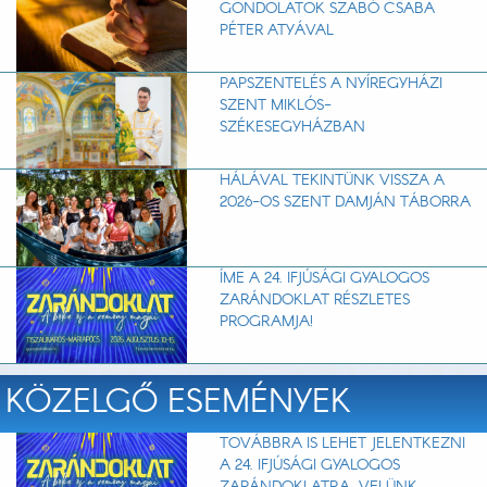
GONDOLATOK SZABÓ CSABA
PÉTER ATYÁVAL
PAPSZENTELÉS A NYÍREGYHÁZI
SZENT MIKLÓS-
SZÉKESEGYHÁZBAN
HÁLÁVAL TEKINTÜNK VISSZA A
2026-OS SZENT DAMJÁN TÁBORRA
ÍME A 24. IFJÚSÁGI GYALOGOS
ZARÁNDOKLAT RÉSZLETES
PROGRAMJA!
KÖZELGŐ ESEMÉNYEK
TOVÁBBRA IS LEHET JELENTKEZNI
A 24. IFJÚSÁGI GYALOGOS
ZARÁNDOKLATRA. VELÜNK