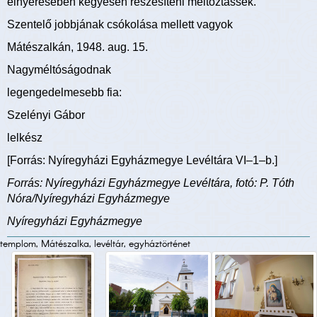
elnyerésében kegyesen részesíteni méltóztassék.
Szentelő jobbjának csókolása mellett vagyok
Mátészalkán, 1948. aug. 15.
Nagyméltóságodnak
legengedelmesebb fia:
Szelényi Gábor
lelkész
[Forrás: Nyíregyházi Egyházmegye Levéltára VI–1–b.]
Forrás: Nyíregyházi Egyházmegye Levéltára, fotó: P. Tóth
Nóra/Nyíregyházi Egyházmegye
Nyíregyházi Egyházmegye
templom, Mátészalka, levéltár, egyháztörténet