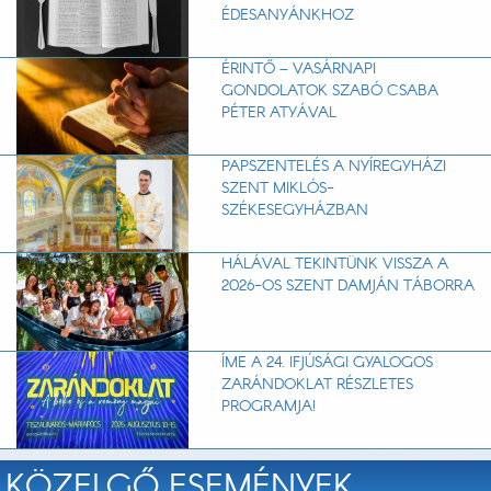
ÉDESANYÁNKHOZ
ÉRINTŐ – VASÁRNAPI
GONDOLATOK SZABÓ CSABA
PÉTER ATYÁVAL
PAPSZENTELÉS A NYÍREGYHÁZI
SZENT MIKLÓS-
SZÉKESEGYHÁZBAN
HÁLÁVAL TEKINTÜNK VISSZA A
2026-OS SZENT DAMJÁN TÁBORRA
ÍME A 24. IFJÚSÁGI GYALOGOS
ZARÁNDOKLAT RÉSZLETES
PROGRAMJA!
KÖZELGŐ ESEMÉNYEK