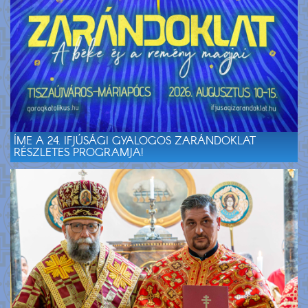
ÍME A 24. IFJÚSÁGI GYALOGOS ZARÁNDOKLAT
RÉSZLETES PROGRAMJA!