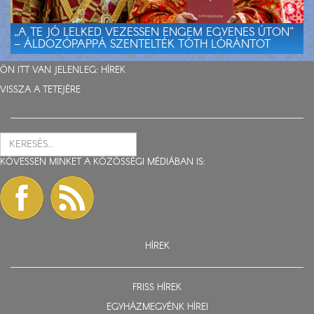
„A TE JÓ LELKED VEZESSEN ENGEM EGYENES ÚTON”
– ÁLDOZÓPAPPÁ SZENTELTÉK TÓTH LÓRÁNTOT
ÖN ITT VAN JELENLEG:
HÍREK
VISSZA A TETEJÉRE
KÖVESSEN MINKET A KÖZÖSSÉGI MÉDIÁBAN IS:
HÍREK
FRISS HÍREK
EGYHÁZMEGYÉNK HÍREI