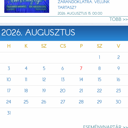
ZARÁNDOKLATRA. VELÜNK
TARTASZ?
2026. AUGUSZTUS 15. 00:00
TÖBB >>
2026. AUGUSZTUS
H
K
SZ
CS
P
SZ
V
1
2
3
4
5
6
7
8
9
10
11
12
13
14
15
16
17
18
19
20
21
22
23
24
25
26
27
28
29
30
31
ESEMÉNYNAPTÁR >>