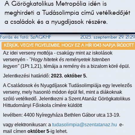
A Görögkatolikus Metropólia idén is
meghirdeti a Tudásolimpia című vetélkedőjét
a családok és a nyugdíjasok részére.
Forrás és fotó: SzAGKHF
2023. szeptember 29. 21:29
KÉRJÜK, VEGYE FIGYELEMBE, HOGY EZ A HÍR 1043 NAPJA ÍRÓDOTT
Az idei verseny mottója - csakúgy mint az iskolások
versenyén -
"Hogy hitetek és reményetek Istenben
legyen"
(1Pt 1,21), témája a remény és a bizalom köré épül.
Jelentkezési határidő:
2023. október 5.
A Családosok és Nyugdíjasok Tudásolimpiája egy levelezős
verseny, mely hasonló módon épül fel, mint a diákoknak
szóló vetélkedő. Jelentkezni a Szent Atanáz Görögkatolikus
Hittudományi Főiskola címére küldött
levélben: 4400 Nyíregyháza Bethlen Gábor utca 13-19.
vagy elektronikusan: a
tudasolimpia@szentatanaz.hu
e-
mail címen
október 5
-ig lehet.