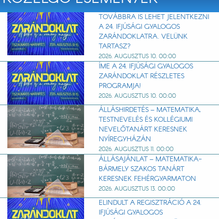
TOVÁBBRA IS LEHET JELENTKEZNI
A 24. IFJÚSÁGI GYALOGOS
ZARÁNDOKLATRA. VELÜNK
TARTASZ?
2026. AUGUSZTUS 10. 00:00
ÍME A 24. IFJÚSÁGI GYALOGOS
ZARÁNDOKLAT RÉSZLETES
PROGRAMJA!
2026. AUGUSZTUS 10. 00:00
ÁLLÁSHIRDETÉS – MATEMATIKA,
TESTNEVELÉS ÉS KOLLÉGIUMI
NEVELŐTANÁRT KERESNEK
NYÍREGYHÁZÁN
2026. AUGUSZTUS 11. 00:00
ÁLLÁSAJÁNLAT – MATEMATIKA-
BÁRMELY SZAKOS TANÁRT
KERESNEK FEHÉRGYARMATON
2026. AUGUSZTUS 13. 00:00
ELINDULT A REGISZTRÁCIÓ A 24.
IFJÚSÁGI GYALOGOS