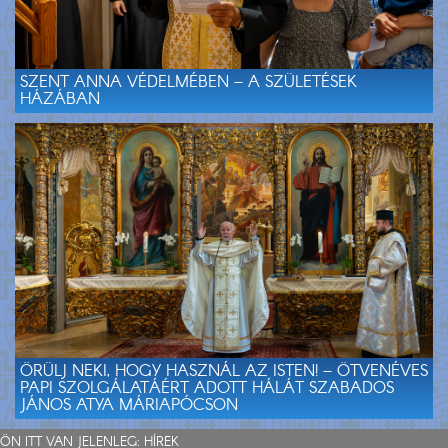
SZENT ANNA VÉDELMÉBEN – A SZÜLETÉSEK
HÁZÁBAN
ÖRÜLJ NEKI, HOGY HASZNÁL AZ ISTEN! – ÖTVENÉVES
PAPI SZOLGÁLATÁÉRT ADOTT HÁLÁT SZABADOS
JÁNOS ATYA MÁRIAPÓCSON
ÖN ITT VAN JELENLEG:
HÍREK