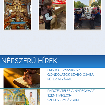
NÉPSZERŰ HÍREK
ÉRINTŐ – VASÁRNAPI
GONDOLATOK SZABÓ CSABA
PÉTER ATYÁVAL
PAPSZENTELÉS A NYÍREGYHÁZI
SZENT MIKLÓS-
SZÉKESEGYHÁZBAN