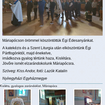
Máriapócson örömmel köszöntöttük Égi Édesanyánkat.
A katekézis és a Szent Liturgia után elköszöntünk Égi
Pártfogónktól, majd énekelve,
imádkozva gyalog tértünk haza, Kislétára.
Jövőre ismét elzarándokolunk Máriapócsra.
Szöveg: Kiss Andor, fotó: Lazók Katalin
Nyíregyházi Egyházmegye
Kisléta, gyalogos zarándoklat, Máriapócs