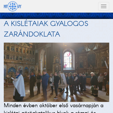
Toggl
naviga
A KISLÉTAIAK GYALOGOS
ZARÁNDOKLATA
Minden évben október első vasárnapján a