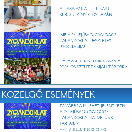
ÁLLÁSAJÁNLAT – TITKÁRT
KERESNEK NYÍREGYHÁZÁN
ÍME A 24. IFJÚSÁGI GYALOGOS
ZARÁNDOKLAT RÉSZLETES
PROGRAMJA!
HÁLÁVAL TEKINTÜNK VISSZA A
2026-OS SZENT DAMJÁN TÁBORRA
KÖZELGŐ ESEMÉNYEK
TOVÁBBRA IS LEHET JELENTKEZNI
A 24. IFJÚSÁGI GYALOGOS
ZARÁNDOKLATRA. VELÜNK
TARTASZ?
2026. AUGUSZTUS 10. 00:00