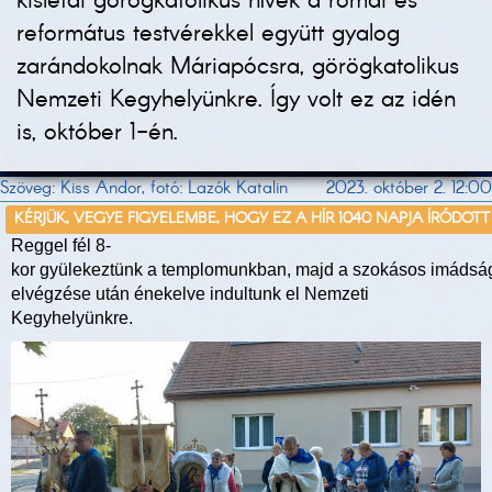
kislétai görögkatolikus hívek a római és
református testvérekkel együtt gyalog
zarándokolnak Máriapócsra, görögkatolikus
Nemzeti Kegyhelyünkre. Így volt ez az idén
is, október 1-én.
Szöveg: Kiss Andor, fotó: Lazók Katalin
2023. október 2. 12:00
KÉRJÜK, VEGYE FIGYELEMBE, HOGY EZ A HÍR 1040 NAPJA ÍRÓDOTT
Reggel fél 8-
kor gyülekeztünk a templomunkban, majd a szokásos imádsá
elvégzése után énekelve indultunk el Nemzeti
Kegyhelyünkre.