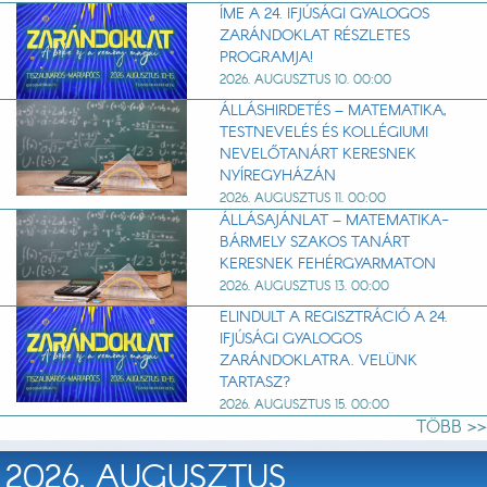
ÍME A 24. IFJÚSÁGI GYALOGOS
ZARÁNDOKLAT RÉSZLETES
PROGRAMJA!
2026. AUGUSZTUS 10. 00:00
ÁLLÁSHIRDETÉS – MATEMATIKA,
TESTNEVELÉS ÉS KOLLÉGIUMI
NEVELŐTANÁRT KERESNEK
NYÍREGYHÁZÁN
2026. AUGUSZTUS 11. 00:00
ÁLLÁSAJÁNLAT – MATEMATIKA-
BÁRMELY SZAKOS TANÁRT
KERESNEK FEHÉRGYARMATON
2026. AUGUSZTUS 13. 00:00
ELINDULT A REGISZTRÁCIÓ A 24.
IFJÚSÁGI GYALOGOS
ZARÁNDOKLATRA. VELÜNK
TARTASZ?
2026. AUGUSZTUS 15. 00:00
TÖBB >>
2026. AUGUSZTUS