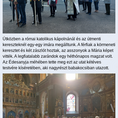
Útközben a római katolikus kápolnánál és az útmenti
kereszteknél egy-egy imára megálltunk. A férfiak a körmeneti
keresztet és két zászlót hoztak, az asszonyok a Mária képet
vitték. A legfiatalabb zarándok egy héthónapos magzat volt.
Az Édesanyja méhében tette meg ezt az utat kétéves
testvére kíséretében, aki nagyrészt babakocsiban utazott.