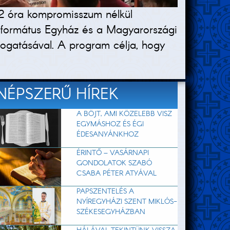
72 óra kompromisszum nélkül
eformátus Egyház és a Magyarországi
mogatásával. A program célja, hogy
NÉPSZERŰ HÍREK
A BÖJT, AMI KÖZELEBB VISZ
EGYMÁSHOZ ÉS ÉGI
ÉDESANYÁNKHOZ
ÉRINTŐ – VASÁRNAPI
GONDOLATOK SZABÓ
CSABA PÉTER ATYÁVAL
PAPSZENTELÉS A
NYÍREGYHÁZI SZENT MIKLÓS-
SZÉKESEGYHÁZBAN