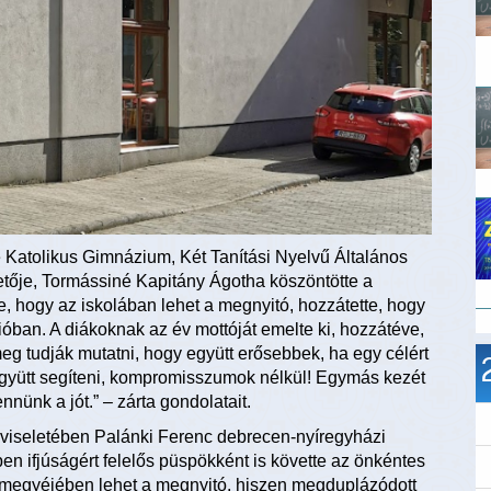
Katolikus Gimnázium, Két Tanítási Nyelvű Általános
tője, Tormássiné Kapitány Ágotha köszöntötte a
, hogy az iskolában lehet a megnyitó, hozzátette, hogy
ióban. A diákoknak az év mottóját emelte ki, hozzátéve,
 tudják mutatni, hogy együtt erősebbek, ha egy célért
együtt segíteni, kompromisszumok nélkül! Egymás kezét
nünk a jót.” – zárta gondolatait.
pviseletében Palánki Ferenc debrecen-nyíregyházi
n ifjúságért felelős püspökként is követte az önkéntes
megyéjében lehet a megnyitó, hiszen megduplázódott