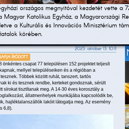
regyházi országos megnyitóval kezdetét vette a 
 a Magyar Katolikus Egyház, a Magyarországi R
letve a Kulturális és Innovációs Minisztérium tá
fiatalok körében.
2023. október 13. 10:11
 NAPJA ÍRÓDOTT
önkéntes csapat 77 településen 152 projektet teljesít
t kapnak, mellyel településeiken és a régióban a
 tesznek. Többek között ruhát, tanszert, tartós
anak ki és tesznek rendbe, kerteket gondoznak, sérült
 sírokat tisztítanak meg. A 14-30 éves korosztály a
 foglalkozást, állatmenhelyek munkájába kapcsolódik be,
ik, hajléktalanszállók lakóit látogatja meg. Az esemény
s 6,8).