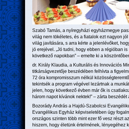
Szabó Tamás, a nyíregyházi egyházmegye paszt
világ nem tökéletes, és a fiatalok ezt nagyon jó
világ javítására, s arra kérte a jelenlévőket, h
jó erejével. „Jó tudni, hogy ebben a régióban is
következő napokban” – emelte ki a köszöntőbe
dr. Király Klaudia, a Kulturális és Innovációs M
titkárságvezetője beszédében felhívta a figyel
72 óra kompromisszum nélkül közösségteremtő er
tekintsék a program végével lezártnak a munká
jelen, hogy következő évben már ők is csatlako
három napot kívánok nektek!” – zárta beszédét a
Bozorády András a Hajdú-Szabolcsi Evangélik
Evangélikus Egyház képviseletében úgy fogalma
országos szinten több mint ezer fő vesz részt 
hiszem, hogy életünk értelmének, lényegéhez kö