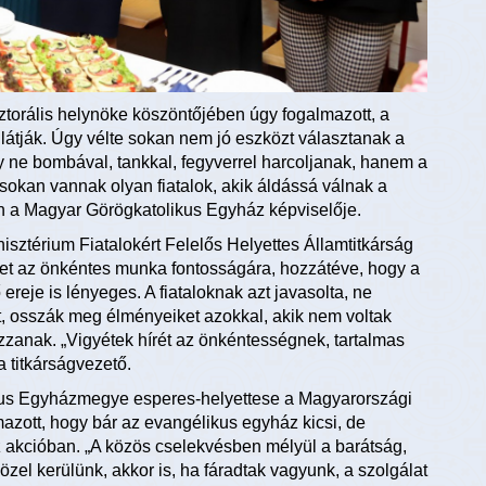
orális helynöke köszöntőjében úgy fogalmazott, a
l látják. Úgy vélte sokan nem jó eszközt választanak a
ogy ne bombával, tankkal, fegyverrel harcoljanak, hanem a
 sokan vannak olyan fiatalok, akik áldássá válnak a
n a Magyar Görögkatolikus Egyház képviselője.
inisztérium Fiatalokért Felelős Helyettes Államtitkárság
met az önkéntes munka fontosságára, hozzátéve, hogy a
eje is lényeges. A fiataloknak azt javasolta, ne
t, osszák meg élményeiket azokkal, akik nem voltak
zzanak. „Vigyétek hírét az önkéntességnek, tartalmas
 titkárságvezető.
us Egyházmegye esperes-helyettese a Magyarországi
zott, hogy bár az evangélikus egyház kicsi, de
az akcióban. „A közös cselekvésben mélyül a barátság,
zel kerülünk, akkor is, ha fáradtak vagyunk, a szolgálat