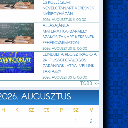
ÉS KOLLÉGIUMI
NEVELŐTANÁRT KERESNEK
NYÍREGYHÁZÁN
2026. AUGUSZTUS 11. 00:00
ÁLLÁSAJÁNLAT –
MATEMATIKA-BÁRMELY
SZAKOS TANÁRT KERESNEK
FEHÉRGYARMATON
2026. AUGUSZTUS 13. 00:00
ELINDULT A REGISZTRÁCIÓ A
24. IFJÚSÁGI GYALOGOS
ZARÁNDOKLATRA. VELÜNK
TARTASZ?
2026. AUGUSZTUS 15. 00:00
TÖBB >>
2026. AUGUSZTUS
H
K
SZ
CS
P
SZ
V
1
2