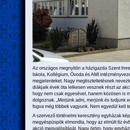
Az országos megnyitón a házigazda Szent Imre 
Iskola, Kollégium, Óvoda és AMI intézményveze
megjelenteket. Nagy megtiszteltetésnek nevezte
diákjaik évek óta lelkesen vesznek részt az akc
hogy nem csak egyesével, hanem közösen is meg
dolgoznak. „Merjünk adni, merjünk és tudjunk 
fogva még többek vagyunk. Nem egyedül kell ten
A szervező történelmi keresztény egyházak ké
megyéspüspök elmondta, hogy az elmúlt tíz évbe
akció megvalósítását. Nagy öröm, hogy egyház