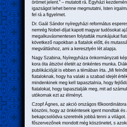
örömet jelent.” – mutatott rá. Egyházi kezdemény
igazságot lehet benne megmutatni, Isten irgalm
fel rá a figyelmet.
Dr. Gaál Sándor nyíregyházi református esper
nemrég Nobel-díjat kapott magyar tudósokat ajá
megalkuvásmentesen folytatták munkájukat fiata
következő napokban a fiatalok előtt, és mutass
megváltáshoz, ami a keresztyén lét alapja.
Nagy Szabina, Nyíregyháza önkormányzati képvi
kora óta átszövi életét az önkéntes munka. Diák
publikációját is ebben a témában írta. „Mi felnő
fiataloknak, hogy ha valaki a szabad idejét ért
mindenkinek meg kell tapasztalnia, hogy fejlődün
fiatalokat, hogy tapasztalják meg, mit ad szám
utókornak ezt az élményt.
Czopf Ágnes, az akció országos főkoordinátora 
köszöni, hogy az önkéntesek igent mondtak és
bekapcsolódva szeretnék jobbá tenni a világot
főszervezőnek mondott még köszönetet, s azok