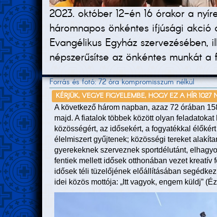
2023. október 12-én 16 órakor a nyí
háromnapos önkéntes ifjúsági akció
Evangélikus Egyház szervezésében, il
népszerűsítse az önkéntes munkát a 
Forrás és fotó: 72 óra kompromisszum nélkül
KÉRJÜK, VEGYE FIGYELEMBE, HOGY EZ A HÍR 1027
A következő három napban, azaz 72 órában 158 
majd. A fiatalok többek között olyan feladatoka
közösségért, az idősekért, a fogyatékkal élőkért
élelmiszert gyűjtenek; közösségi tereket alakít
gyerekeknek szerveznek sportdélutánt, elhagyott
fentiek mellett idősek otthonában vezet kreatív
idősek téli tüzelőjének előállításában segédkez
idei közös mottója: „Itt vagyok, engem küldj” (Éz