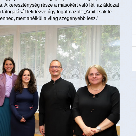
. A kereszténység része a másokért való lét, az áldozat
i látogatását felidézve úgy fogalmazott: „Amit csak te
tenned, mert anélkül a világ szegényebb lesz.”