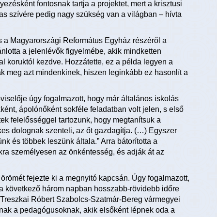
ezésként fontosnak tartja a projektet, mert a krisztusi
as szívére pedig nagy szükség van a világban – hívta
es a Magyarországi Református Egyház részéről a
nlotta a jelenlévők figyelmébe, akik mindketten
l koruktól kezdve. Hozzátette, ez a példa legyen a
ák meg azt mindenkinek, hiszen leginkább ez hasonlít a
selője úgy fogalmazott, hogy már általános iskolás
ként, ápolónőként sokféle feladatban volt jelen, s első
ttek felelősséggel tartozunk, hogy megtanítsuk a
ékes dolognak szenteli, az őt gazdagítja. (…) Egyszer
k és többek leszünk általa.” Arra bátorította a
ukra személyesen az önkéntesség, és adják át az
örömét fejezte ki a megnyitó kapcsán. Úgy fogalmazott,
 a következő három napban hosszabb-rövidebb időre
. Treszkai Róbert Szabolcs-Szatmár-Bereg vármegyei
nak a pedagógusoknak, akik elsőként lépnek oda a