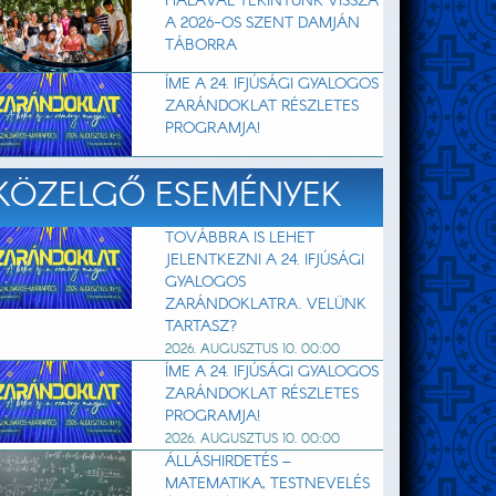
HÁLÁVAL TEKINTÜNK VISSZA
A 2026-OS SZENT DAMJÁN
TÁBORRA
ÍME A 24. IFJÚSÁGI GYALOGOS
ZARÁNDOKLAT RÉSZLETES
PROGRAMJA!
KÖZELGŐ ESEMÉNYEK
TOVÁBBRA IS LEHET
JELENTKEZNI A 24. IFJÚSÁGI
GYALOGOS
ZARÁNDOKLATRA. VELÜNK
TARTASZ?
2026. AUGUSZTUS 10. 00:00
ÍME A 24. IFJÚSÁGI GYALOGOS
ZARÁNDOKLAT RÉSZLETES
PROGRAMJA!
2026. AUGUSZTUS 10. 00:00
ÁLLÁSHIRDETÉS –
MATEMATIKA, TESTNEVELÉS