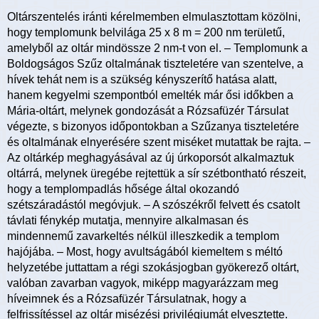
Oltárszentelés iránti kérelmemben elmulasztottam közölni,
hogy templomunk belvilága 25 x 8 m = 200 nm területű,
amelyből az oltár mindössze 2 nm-t von el. – Templomunk a
Boldogságos Szűz oltalmának tiszteletére van szentelve, a
hívek tehát nem is a szükség kényszerítő hatása alatt,
hanem kegyelmi szempontból emelték már ősi időkben a
Mária-oltárt, melynek gondozását a Rózsafüzér Társulat
végezte, s bizonyos időpontokban a Szűzanya tiszteletére
és oltalmának elnyerésére szent miséket mutattak be rajta. –
Az oltárkép meghagyásával az új úrkoporsót alkalmaztuk
oltárrá, melynek üregébe rejtettük a sír szétbontható részeit,
hogy a templompadlás hősége által okozandó
szétszáradástól megóvjuk. – A szószékről felvett és csatolt
távlati fénykép mutatja, mennyire alkalmasan és
mindennemű zavarkeltés nélkül illeszkedik a templom
hajójába. – Most, hogy avultságából kiemeltem s méltó
helyzetébe juttattam a régi szokásjogban gyökerező oltárt,
valóban zavarban vagyok, miképp magyarázzam meg
híveimnek és a Rózsafüzér Társulatnak, hogy a
felfrissítéssel az oltár misézési privilégiumát elvesztette.