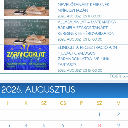
NEVELŐTANÁRT KERESNEK
NYÍREGYHÁZÁN
2026. AUGUSZTUS 11. 00:00
ÁLLÁSAJÁNLAT – MATEMATIKA-
BÁRMELY SZAKOS TANÁRT
KERESNEK FEHÉRGYARMATON
2026. AUGUSZTUS 13. 00:00
ELINDULT A REGISZTRÁCIÓ A 24.
IFJÚSÁGI GYALOGOS
ZARÁNDOKLATRA. VELÜNK
TARTASZ?
2026. AUGUSZTUS 15. 00:00
TÖBB >>
2026. AUGUSZTUS
H
K
SZ
CS
P
SZ
V
1
2
3
4
5
6
7
8
9