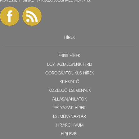
KÖVESSEN MINKET A KÖZÖSSÉGI MÉDIÁBAN IS:
HÍREK
FRISS HÍREK
EGYHÁZMEGYÉNK HÍREI
GÖRÖGKATOLIKUS HÍREK
KITEKINTŐ
KÖZELGŐ ESEMÉNYEK
ÁLLÁSAJÁNLATOK
PÁLYÁZATI HÍREK
ESEMÉNYNAPTÁR
HÍRARCHÍVUM
HÍRLEVÉL