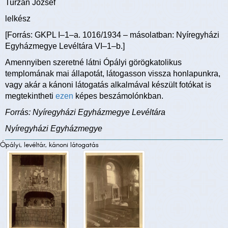
Turzán József
lelkész
[Forrás: GKPL I–1–a. 1016/1934 – másolatban: Nyíregyházi
Egyházmegye Levéltára VI–1–b.]
Amennyiben szeretné látni Ópályi görögkatolikus
templomának mai állapotát, látogasson vissza honlapunkra,
vagy akár a kánoni látogatás alkalmával készült fotókat is
megtekintheti
ezen
képes beszámolónkban.
Forrás: Nyíregyházi Egyházmegye Levéltára
Nyíregyházi Egyházmegye
Ópályi, levéltár, kánoni látogatás