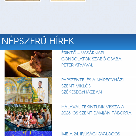
NÉPSZERŰ HÍREK
ÉRINTŐ – VASÁRNAPI
GONDOLATOK SZABÓ CSABA
PÉTER ATYÁVAL
PAPSZENTELÉS A NYÍREGYHÁZI
SZENT MIKLÓS-
SZÉKESEGYHÁZBAN
HÁLÁVAL TEKINTÜNK VISSZA A
2026-OS SZENT DAMJÁN TÁBORRA
ÍME A 24. IFJÚSÁGI GYALOGOS