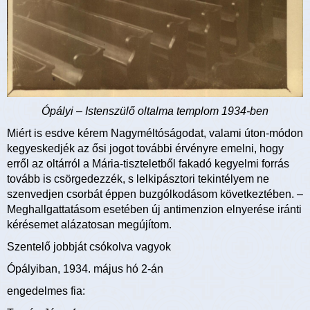
Ópályi – Istenszülő oltalma templom 1934-ben
Miért is esdve kérem Nagyméltóságodat, valami úton-módon
kegyeskedjék az ősi jogot további érvényre emelni, hogy
erről az oltárról a Mária-tiszteletből fakadó kegyelmi forrás
tovább is csörgedezzék, s lelkipásztori tekintélyem ne
szenvedjen csorbát éppen buzgólkodásom következtében. –
Meghallgattatásom esetében új antimenzion elnyerése iránti
kérésemet alázatosan megújítom.
Szentelő jobbját csókolva vagyok
Ópályiban, 1934. május hó 2-án
engedelmes fia: