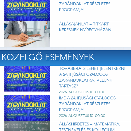
ZARÁNDOKLAT RÉSZLETES
PROGRAMJA!
ÁLLÁSAJÁNLAT – TITKÁRT
KERESNEK NYÍREGYHÁZÁN
KÖZELGŐ ESEMÉNYEK
TOVÁBBRA IS LEHET JELENTKEZNI
A 24. IFJÚSÁGI GYALOGOS
ZARÁNDOKLATRA. VELÜNK
TARTASZ?
2026. AUGUSZTUS 10. 00:00
ÍME A 24. IFJÚSÁGI GYALOGOS
ZARÁNDOKLAT RÉSZLETES
PROGRAMJA!
2026. AUGUSZTUS 10. 00:00
ÁLLÁSHIRDETÉS – MATEMATIKA,
TESTNEVELÉS ÉS KOLLÉGIUMI