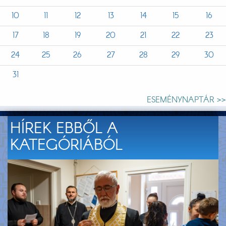
10
11
12
13
14
15
16
17
18
19
20
21
22
23
24
25
26
27
28
29
30
31
ESEMÉNYNAPTÁR >>
HÍREK EBBŐL A
KATEGÓRIÁBÓL