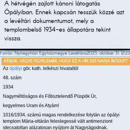
A hétvégén zajlott kánoni látogatás
Ópályiban. Ennek kapcsán tesszük közzé azt
a levéltári dokumentumot, mely a
templombelső 1934-es állapotára tekint
vissza.
Forrás: Nyíregyházi Egyházmegye Levéltára
2023. október 31. 12:23
KÉRJÜK, VEGYE FIGYELEMBE, HOGY EZ A HÍR 1013 NAPJA ÍRÓDOTT
Az
ópályi
gör. kath. lelkészi hivataltól
48. szám
1934
Nagyméltóságos és Főtisztelendő Püspök Úr,
kegyelmes Uram és Atyám!
1016/1934. számú magas rendelkezése folytán az ópályi
templom Mária-oltárán feleslegessé vált antimenziont
idecsatoltan alázatosan nyújtom át Nagyságodnak.