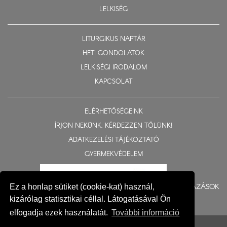
LELKISÉG
LITURGIKUS NAPTÁR
HETI GONDOLATOK
LELKISÉGI IRODALOM
KAPCSOLAT
ELÉRHETŐSÉGEINK
ÍRJON NEKÜNK, KÉRDEZZEN TŐLÜNK!
ADATKEZELÉSI TÁJÉKOZTATÓ
GYERMEKVÉDELEM
BERUHÁZÁSOK
Ez a honlap sütiket (cookie-kat) használ,
kizárólag statisztikai céllal. Látogatásával Ön
elfogadja ezek használatát.
További információ
© 2015-2026 Nyíregyházi Egyházmegye