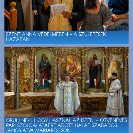
SZENT ANNA VÉDELMÉBEN – A SZÜLETÉSEK
HÁZÁBAN
ÖRÜLJ NEKI, HOGY HASZNÁL AZ ISTEN! – ÖTVENÉVES
PAPI SZOLGÁLATÁÉRT ADOTT HÁLÁT SZABADOS
JÁNOS ATYA MÁRIAPÓCSON