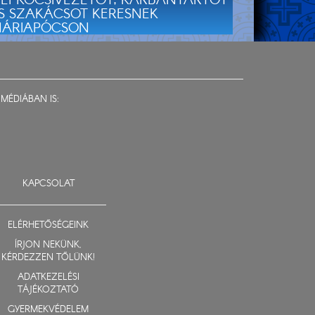
ÉPKOCSIVEZETŐT, KARBANTARTÓT
S SZAKÁCSOT KERESNEK
ÁRIAPÓCSON
MÉDIÁBAN IS:
KAPCSOLAT
ELÉRHETŐSÉGEINK
ÍRJON NEKÜNK,
KÉRDEZZEN TŐLÜNK!
ADATKEZELÉSI
TÁJÉKOZTATÓ
GYERMEKVÉDELEM