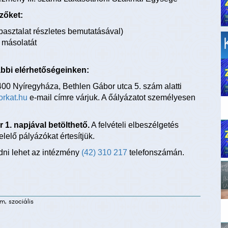
zőket:
pasztalat részletes bemutatásával)
l másolatát
ábbi elérhetőségeinken:
400 Nyíregyháza, Bethlen Gábor utca 5. szám alatti
rkat.hu
e-mail címre várjuk. A őályázatot személyesen
r 1. napjával betölthető.
A felvételi elbeszélgetés
elelő pályázókat értesítjük.
dni lehet az intézmény
(42) 310 217
telefonszámán.
m, szociális