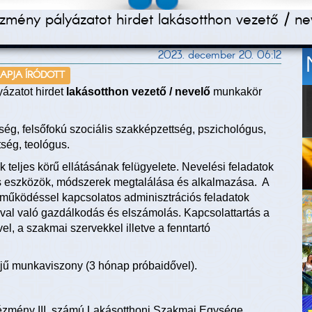
mény pályázatot hirdet lakásotthon vezető / ne
2023. december 20. 06:12
NAPJA ÍRÓDOTT
ázatot hirdet
lakásotthon vezető / nevelő
munkakör
g, felsőfokú szociális szakképzettség, pszichológus,
ség, teológus.
teljes körű ellátásának felügyelete. Nevelési feladatok
s eszközök, módszerek megtalálása és alkalmazása. A
 működéssel kapcsolatos adminisztrációs feladatok
ával való gazdálkodás és elszámolás. Kapcsolattartás a
l, a szakmai szervekkel illetve a fenntartó
ejű munkaviszony (3 hónap próbaidővel).
tézmény III. számú Lakásotthoni Szakmai Egysége