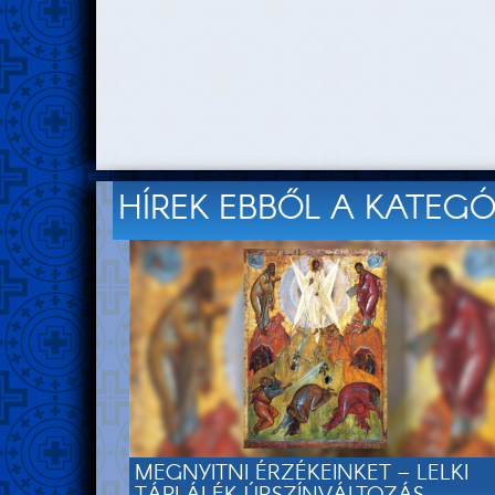
HÍREK EBBŐL A KATEG
MEGNYITNI ÉRZÉKEINKET – LELKI