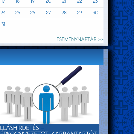
17
18
19
20
21
22
23
24
25
26
27
28
29
30
31
ESEMÉNYNAPTÁR >>
LLÁSHIRDETÉS –