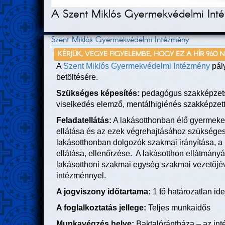
A Szent Miklós Gyermekvédelmi Intéz
Szent Miklós Gyermekvédelmi Intézmény
KÉRJÜK, VEGYE FIGYELEMBE, HOGY EZ A HÍR 960 
A
Szent Miklós Gyermekvédelmi Intézmény
pály
betöltésére.
Szükséges képesítés:
pedagógus szakképzetsé
viselkedés elemző, mentálhigiénés szakképzett
Feladatellátás:
A lakásotthonban élő gyermekek 
ellátása és az ezek végrehajtásához szüksége
lakásotthonban dolgozók szakmai irányítása, a
ellátása, ellenőrzése. A lakásotthon ellátmány
lakásotthoni szakmai egység szakmai vezetőjéve
intézménnyel.
A jogviszony időtartama:
1 fő határozatlan id
A foglalkoztatás jellege:
Teljes munkaidős
Munkavégzés helye:
Baktalórántháza – az in