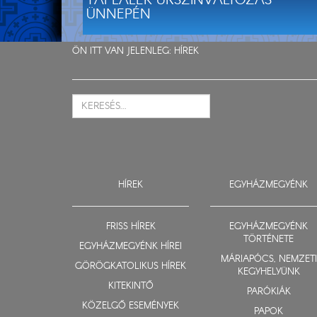
TÁPLÁLÉK ÚRSZÍNVÁLTOZÁS
ÜNNEPÉN
ÖN ITT VAN JELENLEG:
HÍREK
HÍREK
EGYHÁZMEGYÉNK
FRISS HÍREK
EGYHÁZMEGYÉNK
TÖRTÉNETE
EGYHÁZMEGYÉNK HÍREI
MÁRIAPÓCS, NEMZETI
GÖRÖGKATOLIKUS HÍREK
KEGYHELYÜNK
KITEKINTŐ
PARÓKIÁK
KÖZELGŐ ESEMÉNYEK
PAPOK