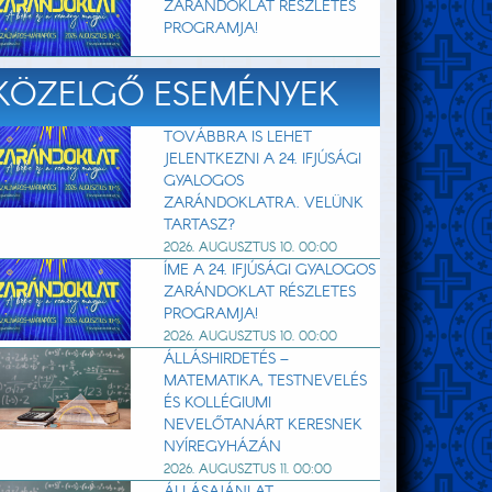
ZARÁNDOKLAT RÉSZLETES
PROGRAMJA!
KÖZELGŐ ESEMÉNYEK
TOVÁBBRA IS LEHET
JELENTKEZNI A 24. IFJÚSÁGI
GYALOGOS
ZARÁNDOKLATRA. VELÜNK
TARTASZ?
2026. AUGUSZTUS 10. 00:00
ÍME A 24. IFJÚSÁGI GYALOGOS
ZARÁNDOKLAT RÉSZLETES
PROGRAMJA!
2026. AUGUSZTUS 10. 00:00
ÁLLÁSHIRDETÉS –
MATEMATIKA, TESTNEVELÉS
ÉS KOLLÉGIUMI
NEVELŐTANÁRT KERESNEK
NYÍREGYHÁZÁN
2026. AUGUSZTUS 11. 00:00
ÁLLÁSAJÁNLAT –