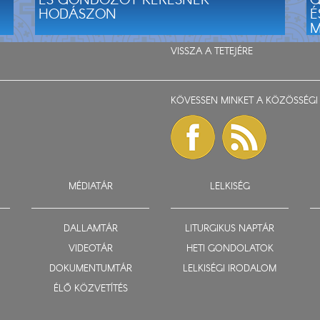
ÉS GONDOZÓT KERESNEK
G
HODÁSZON
É
M
VISSZA A TETEJÉRE
KÖVESSEN MINKET A KÖZÖSSÉGI 
MÉDIATÁR
LELKISÉG
DALLAMTÁR
LITURGIKUS NAPTÁR
VIDEOTÁR
HETI GONDOLATOK
DOKUMENTUMTÁR
LELKISÉGI IRODALOM
ÉLŐ KÖZVETÍTÉS