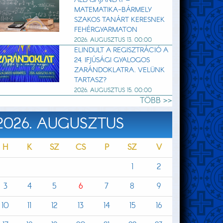
MATEMATIKA-BÁRMELY
SZAKOS TANÁRT KERESNEK
FEHÉRGYARMATON
2026. AUGUSZTUS 13. 00:00
ELINDULT A REGISZTRÁCIÓ A
24. IFJÚSÁGI GYALOGOS
ZARÁNDOKLATRA. VELÜNK
TARTASZ?
2026. AUGUSZTUS 15. 00:00
TÖBB >>
2026. AUGUSZTUS
H
K
SZ
CS
P
SZ
V
1
2
3
4
5
6
7
8
9
10
11
12
13
14
15
16