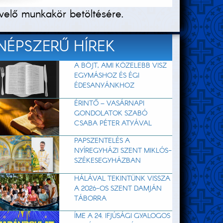
velő munkakör betöltésére.
NÉPSZERŰ HÍREK
A BÖJT, AMI KÖZELEBB VISZ
EGYMÁSHOZ ÉS ÉGI
ÉDESANYÁNKHOZ
ÉRINTŐ – VASÁRNAPI
GONDOLATOK SZABÓ
CSABA PÉTER ATYÁVAL
PAPSZENTELÉS A
NYÍREGYHÁZI SZENT MIKLÓS-
SZÉKESEGYHÁZBAN
HÁLÁVAL TEKINTÜNK VISSZA
A 2026-OS SZENT DAMJÁN
TÁBORRA
ÍME A 24. IFJÚSÁGI GYALOGOS