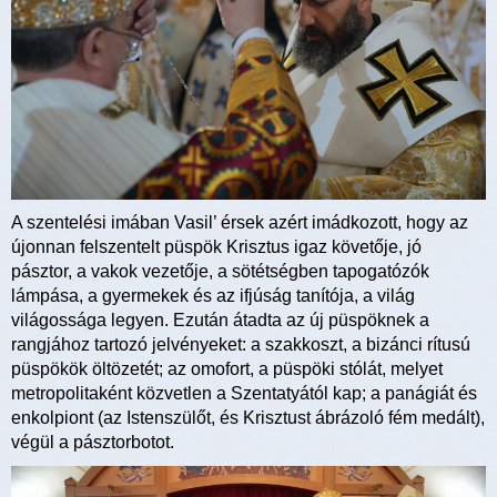
A szentelési imában Vasil’ érsek azért imádkozott, hogy az
újonnan felszentelt püspök Krisztus igaz követője, jó
pásztor, a vakok vezetője, a sötétségben tapogatózók
lámpása, a gyermekek és az ifjúság tanítója, a világ
világossága legyen. Ezután átadta az új püspöknek a
rangjához tartozó jelvényeket: a szakkoszt, a bizánci rítusú
püspökök öltözetét; az omofort, a püspöki stólát, melyet
metropolitaként közvetlen a Szentatyától kap; a panágiát és
enkolpiont (az Istenszülőt, és Krisztust ábrázoló fém medált),
végül a pásztorbotot.