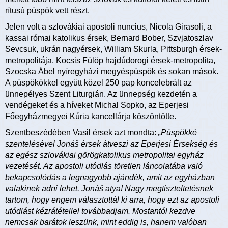
rítusú püspök vett részt.
Jelen volt a szlovákiai apostoli nuncius, Nicola Girasoli, a
kassai római katolikus érsek, Bernard Bober, Szvjatoszlav
Sevcsuk, ukrán nagyérsek, William Skurla, Pittsburgh érsek-
metropolitája, Kocsis Fülöp hajdúdorogi érsek-metropolita,
Szocska Ábel nyíregyházi megyéspüspök és sokan mások.
A püspökökkel együtt közel 250 pap koncelebrált az
ünnepélyes Szent Liturgián. Az ünnepség kezdetén a
vendégeket és a híveket Michal Sopko, az Eperjesi
Főegyházmegyei Kúria kancellárja köszöntötte.
Szentbeszédében Vasil érsek azt mondta:
„Püspökké
szentelésével Jonáš érsek átveszi az Eperjesi Érsekség és
az egész szlovákiai görögkatolikus metropolitai egyház
vezetését. Az apostoli utódlás töretlen láncolatába való
bekapcsolódás a legnagyobb ajándék, amit az egyházban
valakinek adni lehet. Jonáš atya! Nagy megtiszteltetésnek
tartom, hogy engem választottál ki arra, hogy ezt az apostoli
utódlást kézrátétellel továbbadjam. Mostantól kezdve
nemcsak barátok leszünk, mint eddig is, hanem valóban