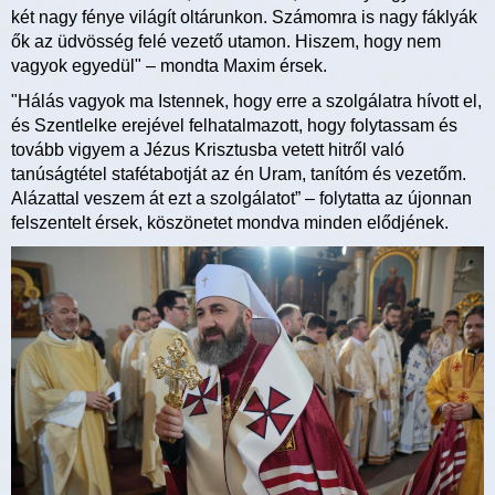
két nagy fénye világít oltárunkon. Számomra is nagy fáklyák
ők az üdvösség felé vezető utamon. Hiszem, hogy nem
vagyok egyedül" – mondta Maxim érsek.
"Hálás vagyok ma Istennek, hogy erre a szolgálatra hívott el,
és Szentlelke erejével felhatalmazott, hogy folytassam és
tovább vigyem a Jézus Krisztusba vetett hitről való
tanúságtétel stafétabotját az én Uram, tanítóm és vezetőm.
Alázattal veszem át ezt a szolgálatot” – folytatta az újonnan
felszentelt érsek, köszönetet mondva minden elődjének.