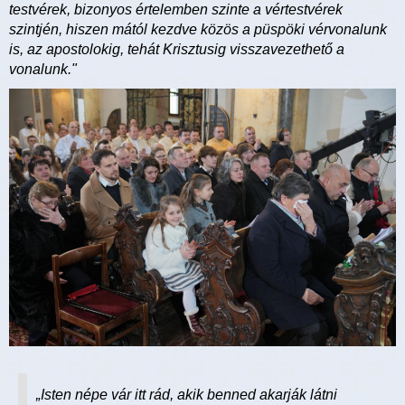
testvérek, bizonyos értelemben szinte a vértestvérek
szintjén, hiszen mától kezdve közös a püspöki vérvonalunk
is, az apostolokig, tehát Krisztusig visszavezethető a
vonalunk."
„Isten népe vár itt rád, akik benned akarják látni