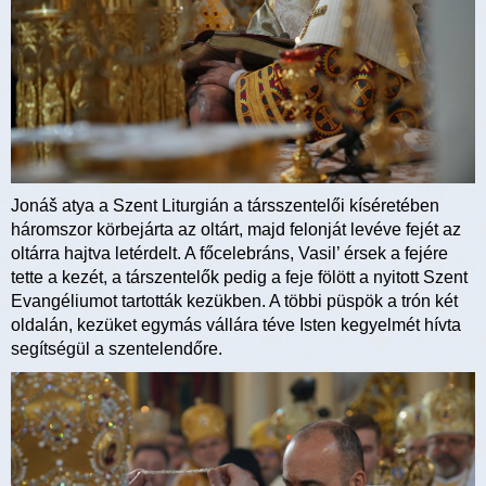
Jonáš atya a Szent Liturgián a társszentelői kíséretében
háromszor körbejárta az oltárt, majd felonját levéve fejét az
oltárra hajtva letérdelt. A főcelebráns, Vasil’ érsek a fejére
tette a kezét, a társzentelők pedig a feje fölött a nyitott Szent
Evangéliumot tartották kezükben. A többi püspök a trón két
oldalán, kezüket egymás vállára téve Isten kegyelmét hívta
segítségül a szentelendőre.