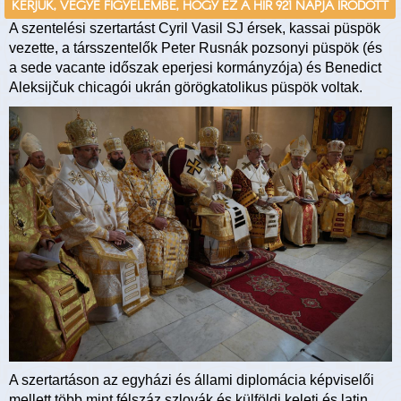
KÉRJÜK, VEGYE FIGYELEMBE, HOGY EZ A HÍR 921 NAPJA ÍRÓDOTT
A szentelési szertartást Cyril Vasil SJ érsek, kassai püspök
vezette, a társszentelők Peter Rusnák pozsonyi püspök (és
a sede vacante időszak eperjesi kormányzója) és Benedict
Aleksijčuk chicagói ukrán görögkatolikus püspök voltak.
A szertartáson az egyházi és állami diplomácia képviselői
mellett több mint félszáz szlovák és külföldi keleti és latin