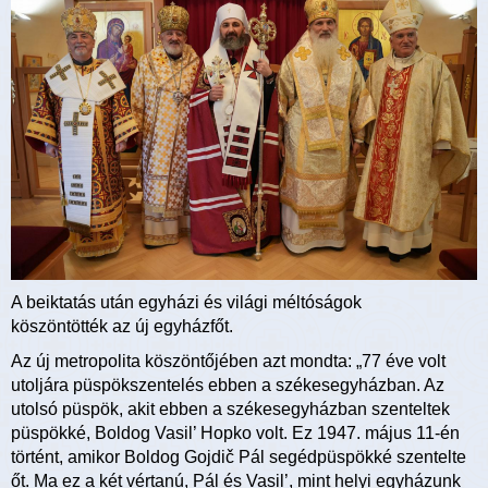
A beiktatás után egyházi és világi méltóságok
köszöntötték az új egyházfőt.
Az új metropolita köszöntőjében azt mondta: „77 éve volt
utoljára püspökszentelés ebben a székesegyházban. Az
utolsó püspök, akit ebben a székesegyházban szenteltek
püspökké, Boldog Vasil’ Hopko volt. Ez 1947. május 11-én
történt, amikor Boldog Gojdič Pál segédpüspökké szentelte
őt. Ma ez a két vértanú, Pál és Vasil’, mint helyi egyházunk