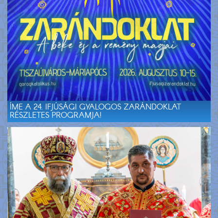
ÍME A 24. IFJÚSÁGI GYALOGOS ZARÁNDOKLAT
RÉSZLETES PROGRAMJA!