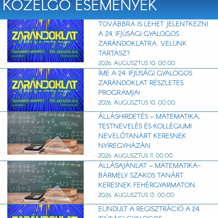
KÖZELGŐ ESEMÉNYEK
TOVÁBBRA IS LEHET JELENTKEZNI
A 24. IFJÚSÁGI GYALOGOS
ZARÁNDOKLATRA. VELÜNK
TARTASZ?
2026. AUGUSZTUS 10. 00:00
ÍME A 24. IFJÚSÁGI GYALOGOS
ZARÁNDOKLAT RÉSZLETES
PROGRAMJA!
2026. AUGUSZTUS 10. 00:00
ÁLLÁSHIRDETÉS – MATEMATIKA,
TESTNEVELÉS ÉS KOLLÉGIUMI
NEVELŐTANÁRT KERESNEK
NYÍREGYHÁZÁN
2026. AUGUSZTUS 11. 00:00
ÁLLÁSAJÁNLAT – MATEMATIKA-
BÁRMELY SZAKOS TANÁRT
KERESNEK FEHÉRGYARMATON
2026. AUGUSZTUS 13. 00:00
ELINDULT A REGISZTRÁCIÓ A 24.