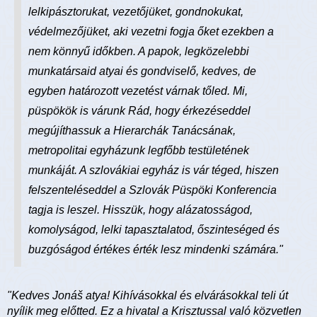
lelkipásztorukat, vezetőjüket, gondnokukat,
védelmezőjüket, aki vezetni fogja őket ezekben a
nem könnyű időkben. A papok, legközelebbi
munkatársaid atyai és gondviselő, kedves, de
egyben határozott vezetést várnak tőled. Mi,
püspökök is várunk Rád, hogy érkezéseddel
megújíthassuk a Hierarchák Tanácsának,
metropolitai egyházunk legfőbb testületének
munkáját. A szlovákiai egyház is vár téged, hiszen
felszenteléseddel a Szlovák Püspöki Konferencia
tagja is leszel. Hisszük, hogy alázatosságod,
komolyságod, lelki tapasztalatod, őszinteséged és
buzgóságod értékes érték lesz mindenki számára."
"Kedves Jonáš atya! Kihívásokkal és elvárásokkal teli út
nyílik meg előtted. Ez a hivatal a Krisztussal való közvetlen