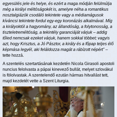
egyesülés jele és helye, és ezért a maga módján felülmúlja
még a királyi méltóságokét is, amelyre néha a romantikus
nosztalgiázók csodáló tekintete vagy a médiamágusok
kíváncsi tekintete fordul egy-egy koronázás alkalmával. Míg
a királyoktól a hagyomány, az állandóság, a folytonosság, a
tiszteletreméltóság, a tekintély garanciáját várjuk – addig
tőled nemcsak ezeket várjuk, hanem sokkal többet; vagyis
azt, hogy Krisztus, a Jó Pásztor, a király és a főpap teljes élő
képmása legyél, aki feláldozza magát a rábízott népért"
–
tette hozzá.
A szentelés szertartásának kezdetén Nicola Girasoli apostoli
nuncius felolvasta a pápai kinevező bullát, melyet szlovákul
is fölolvastak. A szentelendő ezután hármas hitvallást tett,
majd kezdetét vette a Szent Liturgia.