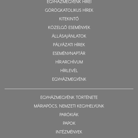
EGYHÁZMEGYÉNK HÍREI
GÖRÖGKATOLIKUS HÍREK
KITEKINTŐ
KÖZELGŐ ESEMÉNYEK
ÁLLÁSAJÁNLATOK
PÁLYÁZATI HÍREK
ESEMÉNYNAPTÁR
HÍRARCHÍVUM
HÍRLEVÉL
EGYHÁZMEGYÉNK
EGYHÁZMEGYÉNK TÖRTÉNETE
MÁRIAPÓCS, NEMZETI KEGYHELYÜNK
PARÓKIÁK
PAPOK
INTÉZMÉNYEK