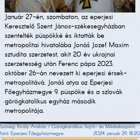
Január 27-én, szombaton, az eperjesi
Keresztelő Szent János-székesegyházban
szentelték püspökké és iktatták be
metropolitai hivatalába Jonáš Jozef Maxim
sztudita szerzetest, akit 20 év ukrajnai
szerzetesség után Ferenc pápa 2023.
október 26-án nevezett ki eperjesi érsek-
metropolitává. Jonáš atya az Eperjesi
Főegyházmegye 9. püspöke és a szlovák
görögkatolikus egyház második
metropolitája.
Szöveg: Király András / Görögkatolikus Sajtó- és Médiaközpont,
fotó: Eperjesi Főegyházmegye
2024. január 29. 18:20