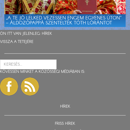
„A TE JÓ LELKED VEZESSEN ENGEM EGYENES ÚTON”
– ÁLDOZÓPAPPÁ SZENTELTÉK TÓTH LÓRÁNTOT
ÖN ITT VAN JELENLEG:
HÍREK
VISSZA A TETEJÉRE
KÖVESSEN MINKET A KÖZÖSSÉGI MÉDIÁBAN IS:
HÍREK
FRISS HÍREK