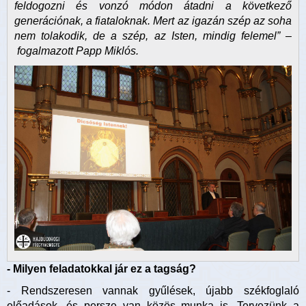
feldogozni és vonzó módon átadni a következő
generációnak, a fiataloknak. Mert az igazán szép az soha
nem tolakodik, de a szép, az Isten, mindig felemel” –
fogalmazott Papp Miklós.
- Milyen feladatokkal jár ez a tagság?
- Rendszeresen vannak gyűlések, újabb székfoglaló
előadások, és persze van közös munka is. Tervezünk a