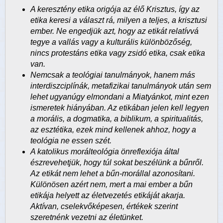
A keresztény etika origója az élő Krisztus, így az
etika keresi a választ rá, milyen a teljes, a krisztusi
ember. Ne engedjük azt, hogy az etikát relatívvá
tegye a vallás vagy a kulturális különbözőség,
nincs protestáns etika vagy zsidó etika, csak etika
van.
Nemcsak a teológiai tanulmányok, hanem más
interdiszciplínák, metafizikai tanulmányok után sem
lehet ugyanúgy elmondani a Miatyánkot, mint ezen
ismeretek hiányában. Az etikában jelen kell legyen
a morális, a dogmatika, a biblikum, a spiritualitás,
az esztétika, ezek mind kellenek ahhoz, hogy a
teológia ne essen szét.
A katolikus morálteológia önreflexiója által
észrevehetjük, hogy túl sokat beszélünk a bűnről.
Az etikát nem lehet a bűn-morállal azonosítani.
Különösen azért nem, mert a mai ember a bűn
etikája helyett az életvezetés etikáját akarja.
Aktívan, cselekvőképesen, értékek szerint
szeretnénk vezetni az életünket.