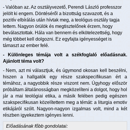
- Valóban az. Az osztályvezető, Perendi László professzor
jelölt ki engem. Döntéséről a bizottság szavazott, és a
pozitív elbírálás után hívtak meg, a teológus osztály tagja
lettem. Nagyon örülök és megtisztelőnek érzem, hogy
beválasztottak. Hála van bennem és elkötelezettség, hogy
még többet kell dolgozni. Ez egyfajta igényességet is
támaszt az ember felé.
- Különleges témája volt a székfoglaló előadásnak.
Ajánlott téma volt?
- Nem, azt mi választjuk, és úgymond okosan kell beszélni,
hiszen a hallgatók egy része szakspecifikusan ért a
témához, a nagyobbik része viszont nem. Úgyhogy először
próbáltam általánosságban megközelíteni a dolgot, hogy hol
jár a mai teológiai etika, a másik felében pedig egészen
szakspecifikusan közelítettem meg a témát: a liturgia emotiv
etikájáról szólt. Nagyon-nagyon izgalmas volt, mind a két
részben igyekeztem igényes lenni.
Előadásának főbb gondolatai: