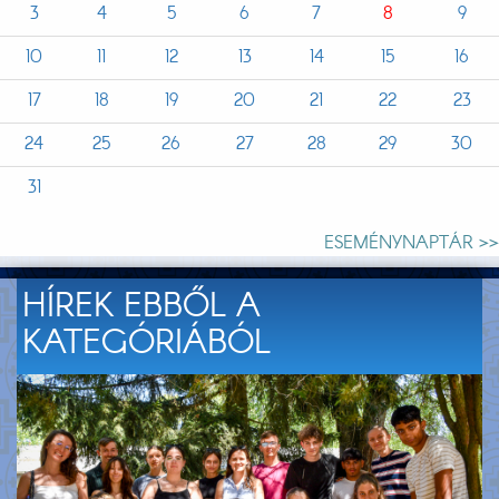
3
4
5
6
7
8
9
10
11
12
13
14
15
16
17
18
19
20
21
22
23
24
25
26
27
28
29
30
31
ESEMÉNYNAPTÁR >>
HÍREK EBBŐL A
KATEGÓRIÁBÓL