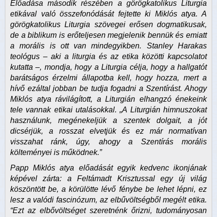
Előadása második részében a görögkatolikus Liturgia
etikával való összefonódását fejtette ki Miklós atya. A
görögkatolikus Liturgia szövegei erősen dogmatikusak,
de a biblikum is erőteljesen megjelenik bennük és emiatt
a morális is ott van mindegyikben. Stanley Harakas
teológus – aki a liturgia és az etika közötti kapcsolatot
kutatta –, mondja, hogy a Liturgia célja, hogy a hallgatót
barátságos érzelmi állapotba kell, hogy hozza, mert a
hívő ezáltal jobban be tudja fogadni a Szentírást. Ahogy
Miklós atya rávilágított, a Liturgián elhangzó énekeink
tele vannak etikai utalásokkal. „A Liturgián himnuszokat
használunk, megénekeljük a szentek dolgait, a jót
dicsérjük, a rosszat elvetjük és ez már normatívan
visszahat ránk, úgy, ahogy a Szentírás morális
költeményei is működnek.”
Papp Miklós atya előadását egyik kedvenc ikonjának
képével zárta: a Feltámadt Krisztussal egy új világ
köszöntött be, a körülötte lévő fénybe be lehet lépni, ez
lesz a valódi fascinózum, az elbűvöltségből megélt etika.
“Ezt az elbővöltséget szeretnénk őrizni, tudományosan