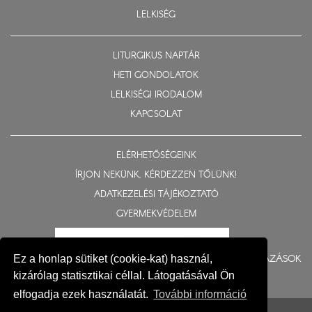
LELKISÉG
LITURGIKUS NAPTÁR
HETI GONDOLATOK
LELKISÉGI IRODALOM
KAPCSOLAT
ELÉRHETŐSÉGEINK
ÍRJON NEKÜNK, KÉRDEZZEN TŐLÜNK!
ADATKEZELÉSI TÁJÉKOZTATÓ
GYERMEKVÉDELEM
BERUHÁZÁSOK
Ez a honlap sütiket (cookie-kat) használ,
kizárólag statisztikai céllal. Látogatásával Ön
elfogadja ezek használatát.
További információ
© 2015-2026 Nyíregyházi Egyházmegye