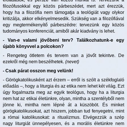
filozófusokkal egy közös párbeszédet, mert azt érezzük,
hogy ha a filozófia nem támogatja a teológiát vagy olykor
kritizálja, akkor elkényelmesedik. Szükség van a filozófiával
egy megtermékenyítő párbeszédre: tervezünk egy közös
tudományos konferenciát, amiből akár kiadvány is lehet.
- Van-e valami jövőbeni terv? Találkozhatunk-e egy
újabb könyvvel a polcokon?
- Rengeteg ötletem és tervem van a jövőt tekintve. De
ezekről még nem beszélhetek.
(nevet)
- Csak párat osszon meg velünk!
- Görögkatolikusként azt érzem – erről is szólt a székfoglaló
előadás –, hogy a liturgia és az etika nem lehet két világ. Ezt
úgy fogalmazta meg az egyik teológus, hogy ha a liturgia
nem hat az etikai életünkre, olyan, mintha a szentélyből nem
jönne ki, mintha nem lépné át a küszöböt. És minket
görögkatolikusokat, azt hiszem, jobban tud fenyegetni, mint
a római katolikusokat: a ritualizmus. Elvégezzük a szép
nagy liturgiát ünnepélyesen, és a morális életünkre nem