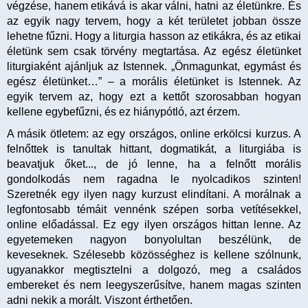
végzése, hanem etikává is akar válni, hatni az életünkre. És
az egyik nagy tervem, hogy a két területet jobban össze
lehetne fűzni. Hogy a liturgia hasson az etikákra, és az etikai
életünk sem csak törvény megtartása. Az egész életünket
liturgiaként ajánljuk az Istennek. „Önmagunkat, egymást és
egész életünket…” – a morális életünket is Istennek. Az
egyik tervem az, hogy ezt a kettőt szorosabban hogyan
kellene egybefűzni, és ez hiánypótló, azt érzem.
A másik ötletem: az egy országos, online erkölcsi kurzus. A
felnőttek is tanultak hittant, dogmatikát, a liturgiába is
beavatjuk őket..., de jó lenne, ha a felnőtt morális
gondolkodás nem ragadna le nyolcadikos szinten!
Szeretnék egy ilyen nagy kurzust elindítani. A morálnak a
legfontosabb témáit vennénk szépen sorba vetítésekkel,
online előadással. Ez egy ilyen országos hittan lenne. Az
egyetemeken nagyon bonyolultan beszélünk, de
keveseknek. Szélesebb közösséghez is kellene szólnunk,
ugyanakkor megtisztelni a dolgozó, meg a családos
embereket és nem leegyszerűsítve, hanem magas szinten
adni nekik a morált. Viszont érthetően.