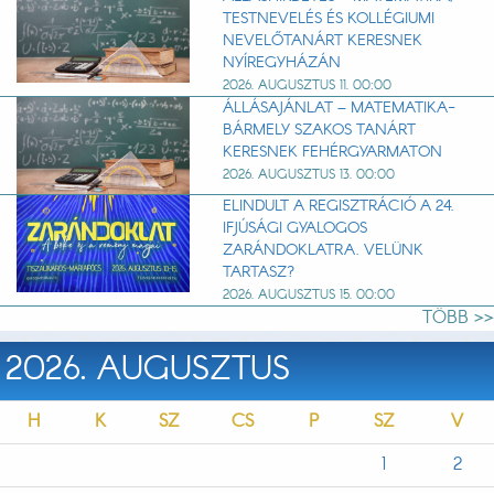
TESTNEVELÉS ÉS KOLLÉGIUMI
NEVELŐTANÁRT KERESNEK
NYÍREGYHÁZÁN
2026. AUGUSZTUS 11. 00:00
ÁLLÁSAJÁNLAT – MATEMATIKA-
BÁRMELY SZAKOS TANÁRT
KERESNEK FEHÉRGYARMATON
2026. AUGUSZTUS 13. 00:00
ELINDULT A REGISZTRÁCIÓ A 24.
IFJÚSÁGI GYALOGOS
ZARÁNDOKLATRA. VELÜNK
TARTASZ?
2026. AUGUSZTUS 15. 00:00
TÖBB >>
2026. AUGUSZTUS
H
K
SZ
CS
P
SZ
V
1
2