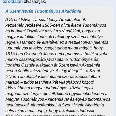
az oldalon
olvashatják.
A Szent István Tudományos Akadémia
A Szent István Társulat Ipolyi Arnold alelnök
kezdeményezésére 1885-ben hívta életre Tudományos
és Irodalmi Osztályát azzal a szándékkal, hogy ez a
magyar katolikus tudósok hatékony szellemi műhelye
legyen. Harminc év elteltével ez a testület olyan jelentős
tudományos tevékenységet tudott maga mögött, hogy
1915-ben Csernoch János hercegprímás a hatékonyabb
munka összefogására javasolta: a Tudományos és
Irodalmi Osztály alakuljon át Szent István Akadémia
néven önálló intézménnyé. Az így létrejött – a Szent
István Társulattal változatlanul szoros kapcsolatban
maradó – tudós testület a két világháború közötti
időszakban a magyar tudományos közélet egyik
meghatározó tényezője lett, kitűnő együttműködésben a
Magyar Tudományos Akadémiával és egyéb tudományos
társulatokkal, társaságokkal. A Szent István Akadémia
célja mind a mai napig, hogy a katolikus tudósok