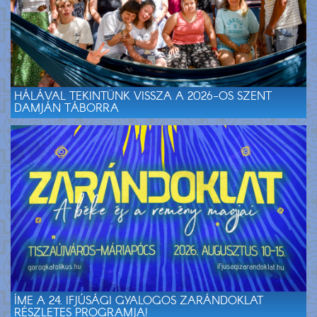
HÁLÁVAL TEKINTÜNK VISSZA A 2026-OS SZENT
DAMJÁN TÁBORRA
ÍME A 24. IFJÚSÁGI GYALOGOS ZARÁNDOKLAT
RÉSZLETES PROGRAMJA!