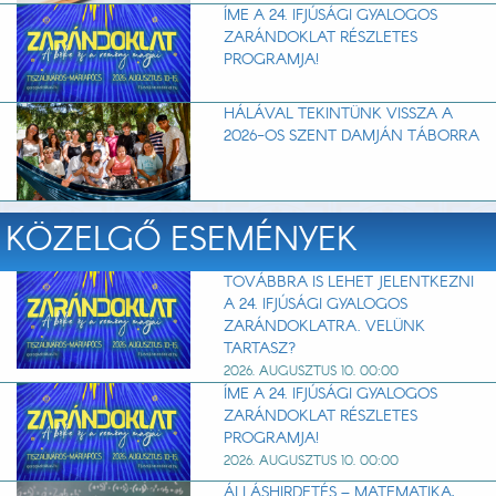
ÍME A 24. IFJÚSÁGI GYALOGOS
ZARÁNDOKLAT RÉSZLETES
PROGRAMJA!
HÁLÁVAL TEKINTÜNK VISSZA A
2026-OS SZENT DAMJÁN TÁBORRA
KÖZELGŐ ESEMÉNYEK
TOVÁBBRA IS LEHET JELENTKEZNI
A 24. IFJÚSÁGI GYALOGOS
ZARÁNDOKLATRA. VELÜNK
TARTASZ?
2026. AUGUSZTUS 10. 00:00
ÍME A 24. IFJÚSÁGI GYALOGOS
ZARÁNDOKLAT RÉSZLETES
PROGRAMJA!
2026. AUGUSZTUS 10. 00:00
ÁLLÁSHIRDETÉS – MATEMATIKA,