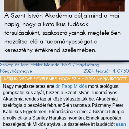
A Szent István Akadémia célja mind a mai
napig, hogy a katolikus tudósok
társulásaként, szakosztályainak megfelelően
mozdítsa elő a tudományosságot a
keresztény értékrend szellemében.
Szöveg és fotó: Hekler Melinda, BSZI / Hajdúdorogi
Főegyházmegye
2024. február 14. 07:50
KÉRJÜK, VEGYE FIGYELEMBE, HOGY EZ A HÍR 906 NAPJA ÍRÓDOTT
Nagy megtiszteltetés érte
dr. Papp Miklós
morálteológust,
görögkatolikus atyát, hiszen a Szent István Tudományos
Akadémia rendes tagjai közé választották be. Akadémiai
székfoglaló beszédét február 5-én tartotta a Pázmány Péter
Katolikus Egyetemen. Előadásának címe: a Bizánci Liturgia
emotív etikája Stanley Harakas nyomán. Ennek apropóján
beszélgettünk Miklós atyával, a tiszteletére írt laudációt
ezen