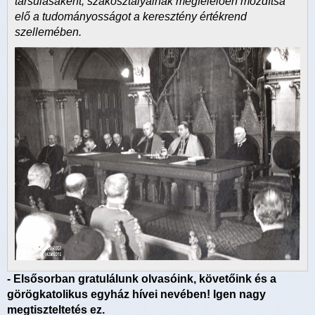
társulásaként, szakosztályainak megfelelően mozdítsa
elő a tudományosságot a keresztény értékrend
szellemében.
- Elsősorban gratulálunk olvasóink, követőink és a
görögkatolikus egyház hívei nevében! Igen nagy
megtiszteltetés ez.