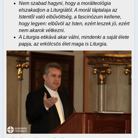
Nem szabad hagyni, hogy a morálteológia
elszakadjon a Liturgiától. A morál táptalaja az
Istentől való elbűvöltség, a fascinózum kellene,
hogy legyen: elbűvöl az Isten, ezért leszek jó, ezért
nem akarok vétkezni.
A Liturgia etikává akar válni, mindenki a saját élete
papja, az erkölcsös élet maga is Liturgia.