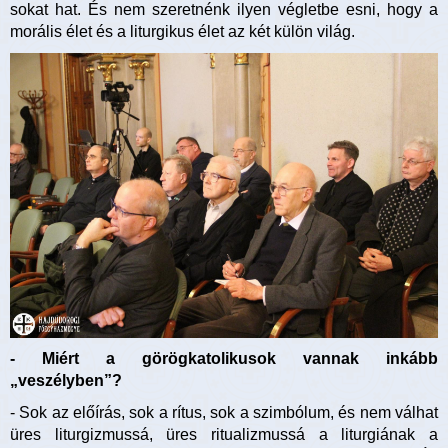
sokat hat. És nem szeretnénk ilyen végletbe esni, hogy a
morális élet és a liturgikus élet az két külön világ.
- Miért a görögkatolikusok vannak inkább
„veszélyben”?
- Sok az előírás, sok a rítus, sok a szimbólum, és nem válhat
üres liturgizmussá, üres ritualizmussá a liturgiának a