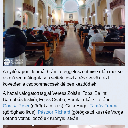
A nyitónapon, február 6-án, a reggeli szentmise után mecset-
és múzeumlátogatáson vettek részt a résztvevők, ezt
követően a csoportmeccsek délben kezdődtek.
A hazai válogatott tagjai Veress Zoltán, Topsi Bálint,
Barnabás testvér, Fejes Csaba, Portik-Lukács Loránd,
Gorcsa Péter
(görögkatolikus), Guia Hugó,
Tamás Ferenc
(görögkatolikus),
Pásztor Richárd
(görögkatolikus) és Varga
Loránd voltak, edzőjük Kranyik István.