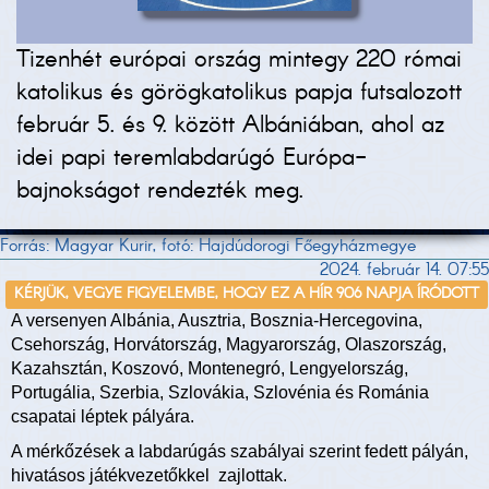
Tizenhét európai ország mintegy 220 római
katolikus és görögkatolikus papja futsalozott
február 5. és 9. között Albániában, ahol az
idei papi teremlabdarúgó Európa-
bajnokságot rendezték meg.
Forrás: Magyar Kurir, fotó: Hajdúdorogi Főegyházmegye
2024. február 14. 07:55
KÉRJÜK, VEGYE FIGYELEMBE, HOGY EZ A HÍR 906 NAPJA ÍRÓDOTT
A versenyen Albánia, Ausztria, Bosznia-Hercegovina,
Csehország, Horvátország, Magyarország, Olaszország,
Kazahsztán, Koszovó, Montenegró, Lengyelország,
Portugália, Szerbia, Szlovákia, Szlovénia és Románia
csapatai léptek pályára.
A mérkőzések a labdarúgás szabályai szerint fedett pályán,
hivatásos játékvezetőkkel zajlottak.