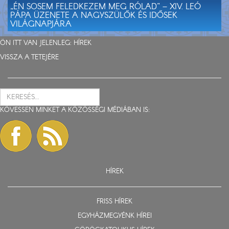
„ÉN SOSEM FELEDKEZEM MEG RÓLAD” – XIV. LEÓ
PÁPA ÜZENETE A NAGYSZÜLŐK ÉS IDŐSEK
VILÁGNAPJÁRA
ÖN ITT VAN JELENLEG:
HÍREK
VISSZA A TETEJÉRE
KÖVESSEN MINKET A KÖZÖSSÉGI MÉDIÁBAN IS:
HÍREK
FRISS HÍREK
EGYHÁZMEGYÉNK HÍREI