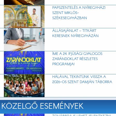
PAPSZENTELÉS A NYÍREGYHÁZI
SZENT MIKLÓS-
SZÉKESEGYHÁZBAN
ÁLLÁSAJÁNLAT – TITKÁRT
KERESNEK NYÍREGYHÁZÁN
ÍME A 24. IFJÚSÁGI GYALOGOS
ZARÁNDOKLAT RÉSZLETES
PROGRAMJA!
HÁLÁVAL TEKINTÜNK VISSZA A
2026-OS SZENT DAMJÁN TÁBORRA
KÖZELGŐ ESEMÉNYEK