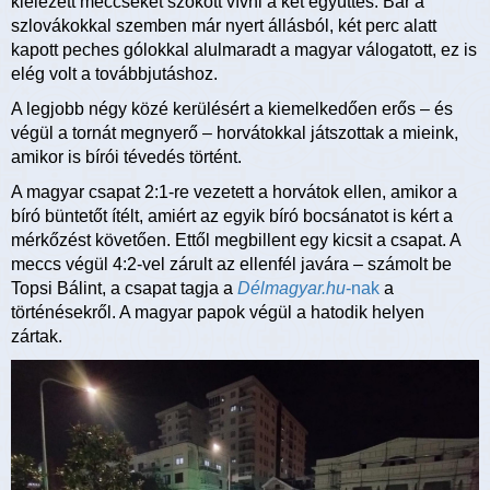
kiélezett meccseket szokott vívni a két együttes. Bár a
szlovákokkal szemben már nyert állásból, két perc alatt
kapott peches gólokkal alulmaradt a magyar válogatott, ez is
elég volt a továbbjutáshoz.
A legjobb négy közé kerülésért a kiemelkedően erős – és
végül a tornát megnyerő – horvátokkal játszottak a mieink,
amikor is bírói tévedés történt.
A magyar csapat 2:1-re vezetett a horvátok ellen, amikor a
bíró büntetőt ítélt, amiért az egyik bíró bocsánatot is kért a
mérkőzést követően. Ettől megbillent egy kicsit a csapat. A
meccs végül 4:2-vel zárult az ellenfél javára – számolt be
Topsi Bálint, a csapat tagja a
Délmagyar.hu
-nak
a
történésekről. A magyar papok végül a hatodik helyen
zártak.