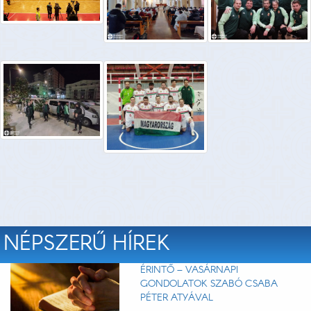
NÉPSZERŰ HÍREK
ÉRINTŐ – VASÁRNAPI
GONDOLATOK SZABÓ CSABA
PÉTER ATYÁVAL