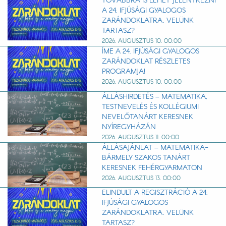
TOVÁBBRA IS LEHET JELENTKEZNI
A 24. IFJÚSÁGI GYALOGOS
ZARÁNDOKLATRA. VELÜNK
TARTASZ?
2026. AUGUSZTUS 10. 00:00
ÍME A 24. IFJÚSÁGI GYALOGOS
ZARÁNDOKLAT RÉSZLETES
PROGRAMJA!
2026. AUGUSZTUS 10. 00:00
ÁLLÁSHIRDETÉS – MATEMATIKA,
TESTNEVELÉS ÉS KOLLÉGIUMI
NEVELŐTANÁRT KERESNEK
NYÍREGYHÁZÁN
2026. AUGUSZTUS 11. 00:00
ÁLLÁSAJÁNLAT – MATEMATIKA-
BÁRMELY SZAKOS TANÁRT
KERESNEK FEHÉRGYARMATON
2026. AUGUSZTUS 13. 00:00
ELINDULT A REGISZTRÁCIÓ A 24.
IFJÚSÁGI GYALOGOS
ZARÁNDOKLATRA. VELÜNK
TARTASZ?