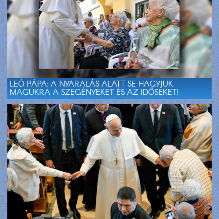
LEÓ PÁPA: A NYARALÁS ALATT SE HAGYJUK
MAGUKRA A SZEGÉNYEKET ÉS AZ IDŐSEKET!