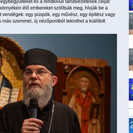
gybegyűlteket és a rendkívüli tárlatvezetések célját
örnyékén élő embereket szólítsák meg, hívják be a
t vendégek: egy püspök, egy művész, egy építész vagy
más szemmel, új nézőpontból tekinthet a kiállított