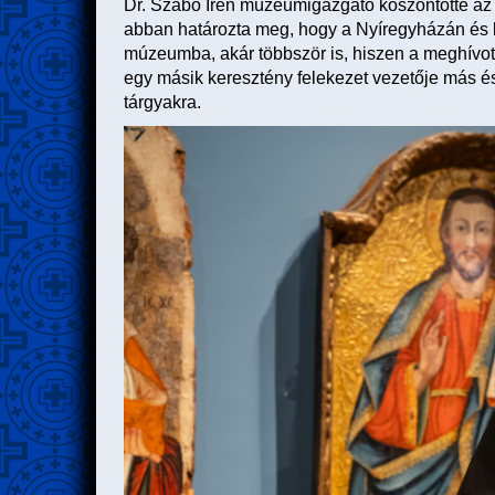
Dr. Szabó Irén múzeumigazgató köszöntötte az e
abban határozta meg, hogy a Nyíregyházán és k
múzeumba, akár többször is, hiszen a meghívot
egy másik keresztény felekezet vezetője más és 
tárgyakra.