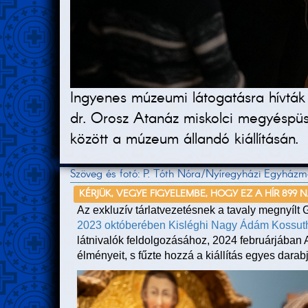
Ingyenes múzeumi látogatásra hívták
dr. Orosz Atanáz miskolci megyéspüs
között a múzeum állandó kiállításán.
Szöveg és fotó: P. Tóth Nóra/Nyíregyházi Egyház
KÉRJÜK, VEGYE FIGYELEMBE, HOGY EZ A HÍR 899 
Az exkluzív tárlatvezetésnek a tavaly megnyí
2023 októberében Kisléghi Nagy Ádám Kossuth-
látnivalók feldolgozásához, 2024 februárjába
élményeit, s fűzte hozzá a kiállítás egyes darab