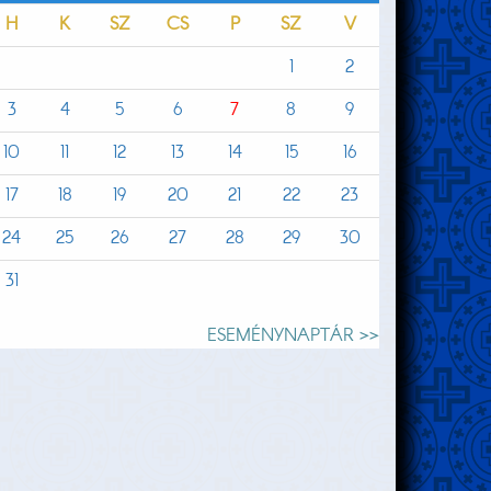
H
K
SZ
CS
P
SZ
V
1
2
3
4
5
6
7
8
9
10
11
12
13
14
15
16
17
18
19
20
21
22
23
24
25
26
27
28
29
30
31
ESEMÉNYNAPTÁR >>