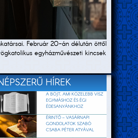
atársai. Február 20-án délután öttől
rögkatolikus egyházművészeti kincsek
NÉPSZERŰ HÍREK
A BÖJT, AMI KÖZELEBB VISZ
EGYMÁSHOZ ÉS ÉGI
ÉDESANYÁNKHOZ
ÉRINTŐ – VASÁRNAPI
GONDOLATOK SZABÓ
CSABA PÉTER ATYÁVAL