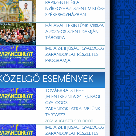
PAPSZENTELÉS A
NYÍREGYHÁZI SZENT MIKLÓS-
SZÉKESEGYHÁZBAN
HÁLÁVAL TEKINTÜNK VISSZA
A 2026-OS SZENT DAMJÁN
TÁBORRA
ÍME A 24. IFJÚSÁGI GYALOGOS
ZARÁNDOKLAT RÉSZLETES
PROGRAMJA!
KÖZELGŐ ESEMÉNYEK
TOVÁBBRA IS LEHET
JELENTKEZNI A 24. IFJÚSÁGI
GYALOGOS
ZARÁNDOKLATRA. VELÜNK
TARTASZ?
2026. AUGUSZTUS 10. 00:00
ÍME A 24. IFJÚSÁGI GYALOGOS
ZARÁNDOKLAT RÉSZLETES