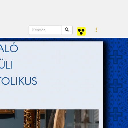
ALÓ
ÜLI
OLIKUS