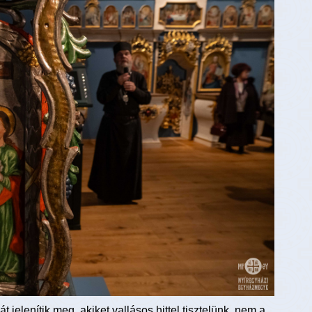
t jelenítik meg, akiket vallásos hittel tisztelünk, nem a