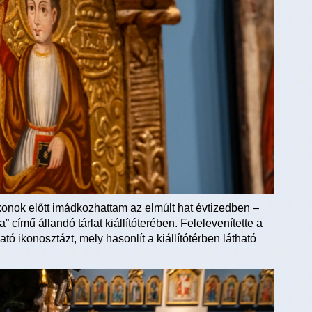
onok előtt imádkozhattam az elmúlt hat évtizedben –
 című állandó tárlat kiállítóterében. Felelevenítette a
ó ikonosztázt, mely hasonlít a kiállítótérben látható