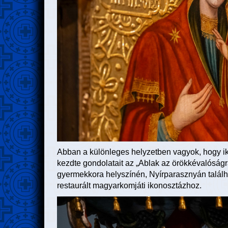
Abban a különleges helyzetben vagyok, hogy ik
kezdte gondolatait az „Ablak az örökkévalóságra”
gyermekkora helyszínén, Nyírparasznyán találhat
restaurált magyarkomjáti ikonosztázhoz.