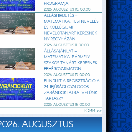
PROGRAMJA!
2026. AUGUSZTUS 10. 00:00
ÁLLÁSHIRDETÉS –
MATEMATIKA, TESTNEVELÉS
ÉS KOLLÉGIUMI
NEVELŐTANÁRT KERESNEK
NYÍREGYHÁZÁN
2026. AUGUSZTUS 11. 00:00
ÁLLÁSAJÁNLAT –
MATEMATIKA-BÁRMELY
SZAKOS TANÁRT KERESNEK
FEHÉRGYARMATON
2026. AUGUSZTUS 13. 00:00
ELINDULT A REGISZTRÁCIÓ A
24. IFJÚSÁGI GYALOGOS
ZARÁNDOKLATRA. VELÜNK
TARTASZ?
2026. AUGUSZTUS 15. 00:00
TÖBB >>
2026. AUGUSZTUS