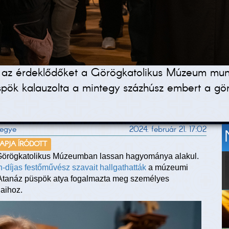
 az érdeklődőket a Görögkatolikus Múzeum munk
pök kalauzolta a mintegy százhúsz embert a gö
megye
2024. február 21. 17:02
NAPJA ÍRÓDOTT
lt Görögkatolikus Múzeumban lassan hagyománya alakul.
díjas festőművész szavait hallgathatták
a múzeumi
n Atanáz püspök atya fogalmazta meg személyes
jaihoz.