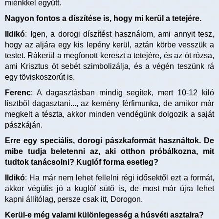
miénkkel együtt.
Nagyon fontos a díszítése is, hogy mi kerül a tetejére.
Ildikó
: Igen, a dorogi díszítést használom, ami annyit tesz,
hogy az aljára egy kis lepény kerül, aztán körbe vesszük a
testet. Rákerül a megfonott kereszt a tetejére, és az öt rózsa,
ami Krisztus öt sebét szimbolizálja, és a végén teszünk rá
egy töviskoszorút is.
Ferenc
: A dagasztásban mindig segítek, mert 10-12 kiló
lisztből dagasztani..., az kemény férfimunka, de amikor már
megkelt a tészta, akkor minden vendégünk dolgozik a saját
pászkáján.
Erre egy speciális, dorogi pászkaformát használtok. De
mibe tudja beletenni az, aki otthon próbálkozna, mit
tudtok tanácsolni? Kuglóf forma esetleg?
Ildikó
: Ha már nem lehet fellelni régi idősektől ezt a formát,
akkor végülis jó a kuglóf sütő is, de most már újra lehet
kapni állítólag, persze csak itt, Dorogon.
Kerül-e még valami különlegesség a húsvéti asztalra?