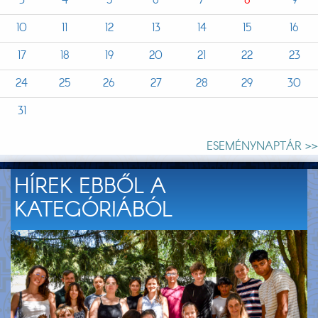
3
4
5
6
7
8
9
10
11
12
13
14
15
16
17
18
19
20
21
22
23
24
25
26
27
28
29
30
31
ESEMÉNYNAPTÁR >>
HÍREK EBBŐL A
KATEGÓRIÁBÓL