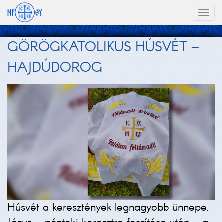
Toggl
naviga
GÖRÖGKATOLIKUS HÚSVÉT –
HAJDÚDOROG
Húsvét a keresztények legnagyobb ünnepe.