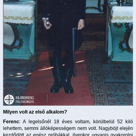
Milyen volt az első alkalom?
Ferenc
: A legelsőnél 18 éves voltam, körülbelül 52 kiló
lehettem, semmi állóképességem nem volt. Nagyböjt elején
kezdődött az egész próbákkal, ilyenkor ugyanis gyakorolni