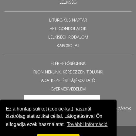
LELKISÉG
LITURGIKUS NAPTÁR
HETI GONDOLATOK
LELKISÉGI IRODALOM
KAPCSOLAT
ELÉRHETŐSÉGEINK
ÍRJON NEKÜNK, KÉRDEZZEN TŐLÜNK!
ADATKEZELÉSI TÁJÉKOZTATÓ
GYERMEKVÉDELEM
BERUHÁZÁSOK
Ez a honlap sütiket (cookie-kat) használ,
kizárólag statisztikai céllal. Látogatásával Ön
elfogadja ezek használatát.
További információ
© 2015-2026 Nyíregyházi Egyházmegye