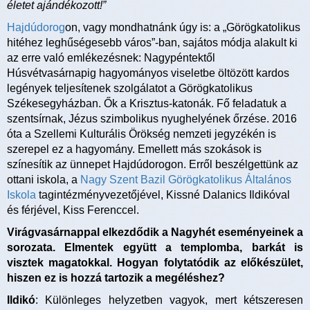
életet ajándékozott!”
Hajdúdorog
on, vagy mondhatnánk úgy is: a „Görögkatolikus
hitéhez leghűségesebb város”-ban, sajátos módja alakult ki
az erre való emlékezésnek: Nagypéntektől
Húsvétvasárnapig hagyományos viseletbe öltözött kardos
legények teljesítenek szolgálatot a Görögkatolikus
Székesegyházban. Ők a Krisztus-katonák. Fő feladatuk a
szentsírnak, Jézus szimbolikus nyughelyének őrzése. 2016
óta a Szellemi Kulturális Örökség nemzeti jegyzékén is
szerepel ez a hagyomány. Emellett más szokások is
színesítik az ünnepet Hajdúdorogon. Erről beszélgettünk az
ottani iskola, a
Nagy Szent Bazil Görögkatolikus Általános
Iskola
tagintézményvezetőjével, Kissné Dalanics Ildikóval
és férjével, Kiss Ferenccel.
Virágvasárnappal elkezdődik a Nagyhét eseményeinek a
sorozata. Elmentek együtt a templomba, barkát is
visztek magatokkal. Hogyan folytatódik az előkészület,
hiszen ez is hozzá tartozik a megéléshez?
Ildikó
: Különleges helyzetben vagyok, mert kétszeresen