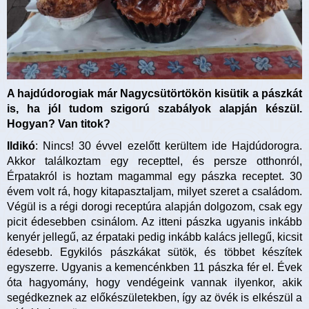
A hajdúdorogiak már Nagycsütörtökön kisütik a pászkát
is, ha jól tudom szigorú szabályok alapján készül.
Hogyan? Van titok?
Ildikó
: Nincs! 30 évvel ezelőtt kerültem ide Hajdúdorogra.
Akkor találkoztam egy recepttel, és persze otthonról,
Érpatakról is hoztam magammal egy pászka receptet. 30
évem volt rá, hogy kitapasztaljam, milyet szeret a családom.
Végül is a régi dorogi receptúra alapján dolgozom, csak egy
picit édesebben csinálom. Az itteni pászka ugyanis inkább
kenyér jellegű, az érpataki pedig inkább kalács jellegű, kicsit
édesebb. Egykilós pászkákat sütök, és többet készítek
egyszerre. Ugyanis a kemencénkben 11 pászka fér el. Évek
óta hagyomány, hogy vendégeink vannak ilyenkor, akik
segédkeznek az előkészületekben, így az övék is elkészül a