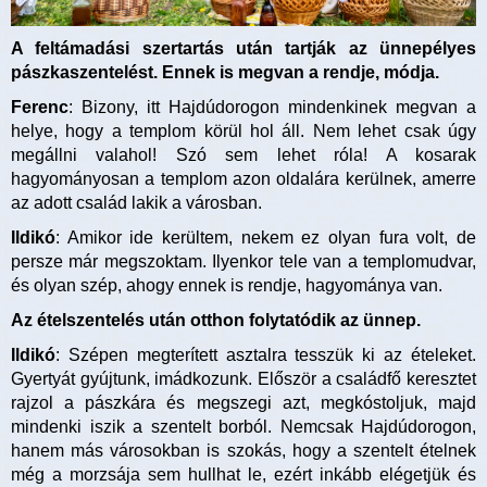
A feltámadási szertartás után tartják az ünnepélyes
pászkaszentelést. Ennek is megvan a rendje, módja.
Ferenc
: Bizony, itt Hajdúdorogon mindenkinek megvan a
helye, hogy a templom körül hol áll. Nem lehet csak úgy
megállni valahol! Szó sem lehet róla! A kosarak
hagyományosan a templom azon oldalára kerülnek, amerre
az adott család lakik a városban.
Ildikó
: Amikor ide kerültem, nekem ez olyan fura volt, de
persze már megszoktam. Ilyenkor tele van a templomudvar,
és olyan szép, ahogy ennek is rendje, hagyománya van.
Az ételszentelés után otthon folytatódik az ünnep.
Ildikó
: Szépen megterített asztalra tesszük ki az ételeket.
Gyertyát gyújtunk, imádkozunk. Először a családfő keresztet
rajzol a pászkára és megszegi azt, megkóstoljuk, majd
mindenki iszik a szentelt borból. Nemcsak Hajdúdorogon,
hanem más városokban is szokás, hogy a szentelt ételnek
még a morzsája sem hullhat le, ezért inkább elégetjük és