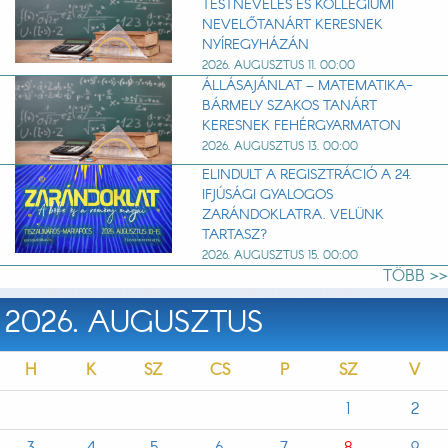
TESTNEVELÉS ÉS KOLLÉGIUMI
NEVELŐTANÁRT KERESNEK
NYÍREGYHÁZÁN
2026. AUGUSZTUS 11. 00:00
ÁLLÁSAJÁNLAT – MATEMATIKA-
BÁRMELY SZAKOS TANÁRT
KERESNEK FEHÉRGYARMATON
2026. AUGUSZTUS 13. 00:00
ELINDULT A REGISZTRÁCIÓ A 24.
IFJÚSÁGI GYALOGOS
ZARÁNDOKLATRA. VELÜNK
TARTASZ?
2026. AUGUSZTUS 15. 00:00
TÖBB >>
2026. AUGUSZTUS
H
K
SZ
CS
P
SZ
V
1
2