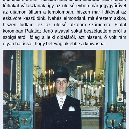
férfiakat választanak, így az utolsó évben már jegygyűrűvel
az ujjamon álltam a templomban, hiszen már Ildikóval az
esküvőre készültünk. Nehéz elmondani, mit éreztem akkor,
hiszen tudtam, ez az utolsó alkalom számomra. Fiatal
koromban Palaticz Jenő atyával sokat beszélgettem erről a
szolgálatról, főleg a lelki oldaláról, azt hiszem, ő volt rám
olyan hatással, hogy belevágjak ebbe a kihívásba.