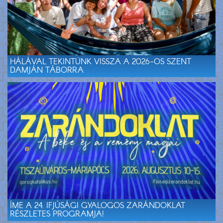
HÁLÁVAL TEKINTÜNK VISSZA A 2026-OS SZENT
DAMJÁN TÁBORRA
ÍME A 24. IFJÚSÁGI GYALOGOS ZARÁNDOKLAT
RÉSZLETES PROGRAMJA!