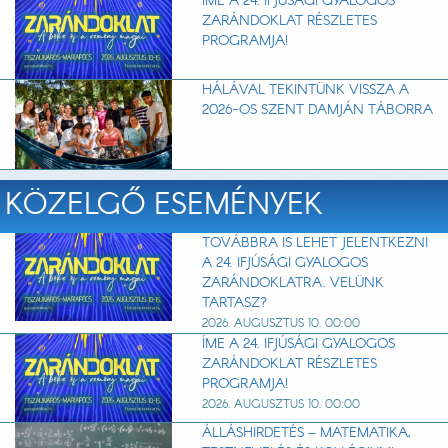
ÍME A 24. IFJÚSÁGI GYALOGOS
ZARÁNDOKLAT RÉSZLETES
PROGRAMJA!
HÁLÁVAL TEKINTÜNK VISSZA A
2026-OS SZENT DAMJÁN TÁBORRA
KÖZELGŐ ESEMÉNYEK
TOVÁBBRA IS LEHET JELENTKEZNI
A 24. IFJÚSÁGI GYALOGOS
ZARÁNDOKLATRA. VELÜNK
TARTASZ?
2026. AUGUSZTUS 10. 00:00
ÍME A 24. IFJÚSÁGI GYALOGOS
ZARÁNDOKLAT RÉSZLETES
PROGRAMJA!
2026. AUGUSZTUS 10. 00:00
ÁLLÁSHIRDETÉS – MATEMATIKA,