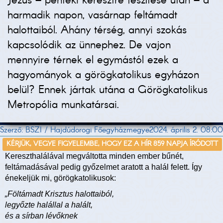
Jézus – pénteki keresztre feszítése után – a
harmadik napon, vasárnap feltámadt
halottaiból. Ahány térség, annyi szokás
kapcsolódik az ünnephez. De vajon
mennyire térnek el egymástól ezek a
hagyományok a görögkatolikus egyházon
belül? Ennek jártak utána a Görögkatolikus
Metropólia munkatársai.
Szerző: BSZI / Hajdúdorogi Főegyházmegye
2024. április 2. 08:00
KÉRJÜK, VEGYE FIGYELEMBE, HOGY EZ A HÍR 859 NAPJA ÍRÓDOTT
Kereszthalálával megváltotta minden ember bűnét,
feltámadásával pedig győzelmet aratott a halál felett. Így
énekeljük mi, görögkatolikusok:
„Föltámadt Krisztus halottaiból,
legyőzte halállal a halált,
és a sírban lévőknek