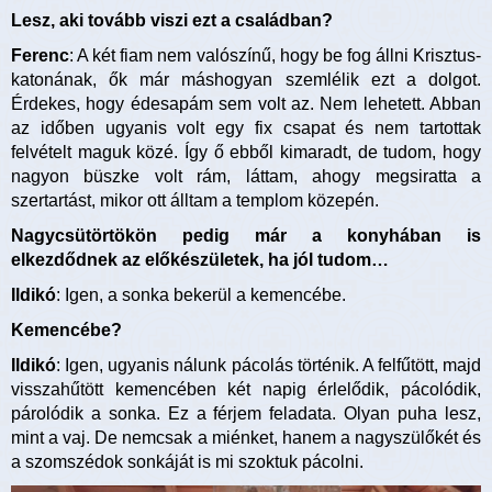
Lesz, aki tovább viszi ezt a családban?
Ferenc
: A két fiam nem valószínű, hogy be fog állni Krisztus-
katonának, ők már máshogyan szemlélik ezt a dolgot.
Érdekes, hogy édesapám sem volt az. Nem lehetett. Abban
az időben ugyanis volt egy fix csapat és nem tartottak
felvételt maguk közé. Így ő ebből kimaradt, de tudom, hogy
nagyon büszke volt rám, láttam, ahogy megsiratta a
szertartást, mikor ott álltam a templom közepén.
Nagycsütörtökön pedig már a konyhában is
elkezdődnek az előkészületek, ha jól tudom…
Ildikó
: Igen, a sonka bekerül a kemencébe.
Kemencébe?
Ildikó
: Igen, ugyanis nálunk pácolás történik. A felfűtött, majd
visszahűtött kemencében két napig érlelődik, pácolódik,
párolódik a sonka. Ez a férjem feladata. Olyan puha lesz,
mint a vaj. De nemcsak a miénket, hanem a nagyszülőkét és
a szomszédok sonkáját is mi szoktuk pácolni.