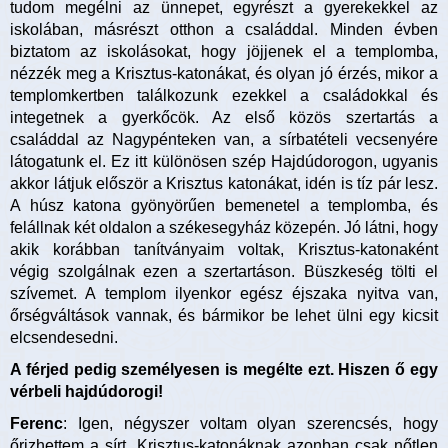
tudom megélni az ünnepet, egyrészt a gyerekekkel az
iskolában, másrészt otthon a családdal. Minden évben
biztatom az iskolásokat, hogy jöjjenek el a templomba,
nézzék meg a Krisztus-katonákat, és olyan jó érzés, mikor a
templomkertben találkozunk ezekkel a családokkal és
integetnek a gyerkőcök. Az első közös szertartás a
családdal az Nagypénteken van, a sírbatételi vecsenyére
látogatunk el. Ez itt különösen szép Hajdúdorogon, ugyanis
akkor látjuk először a Krisztus katonákat, idén is tíz pár lesz.
A húsz katona gyönyörűen bemenetel a templomba, és
felállnak két oldalon a székesegyház közepén. Jó látni, hogy
akik korábban tanítványaim voltak, Krisztus-katonaként
végig szolgálnak ezen a szertartáson. Büszkeség tölti el
szívemet. A templom ilyenkor egész éjszaka nyitva van,
őrségváltások vannak, és bármikor be lehet ülni egy kicsit
elcsendesedni.
A férjed pedig személyesen is megélte ezt. Hiszen ő egy
vérbeli hajdúdorogi!
Ferenc
: Igen, négyszer voltam olyan szerencsés, hogy
őrizhettem a sírt. Krisztus-katonáknak azonban csak nőtlen