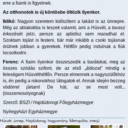
erre a fiaink is figyelnek.
Az otthonotok is új köntösbe öltözik ilyenkor.
Ildikó
: Nagyon szeretem kidíszíteni a lakást is az ünnepre.
Még az ablakokba is teszek valamit, ami a Húsvét, a tavasz
érkezését jelzi, persze az ajtódísz sem maradhat el.
Szoktam tojást is festeni, bár már inkább a csoki tojásnak
örülnek jobban a gyerekek. Hétfőn pedig indulnak a fiúk
locsolkodni.
Ferenc
: A fiaim ilyenkor összeszedik a barátokat, meg az
összes szódás szifont, de az első „áldozat” mindig a
feleségem Húsvéthétfőn. Persze elmennek a nagyszülőkhöz
is, én pedig a rokonokhoz látogatok el. Annak idején bezzeg
vödörrel jártam! De hát, az se most volt...
(összemosolyognak)
Szerző: BSZI / Hajdúdorogi Főegyházmegye
Nyíregyházi Egyházmegye
Húsvét, ünnep, Hajdúdorog, hagyomány, Metropólia, interjú