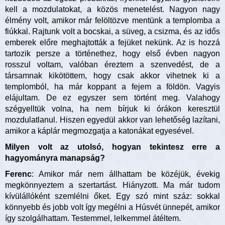
kell a mozdulatokat, a közös menetelést. Nagyon nagy
élmény volt, amikor már felöltözve mentünk a templomba a
fiúkkal. Rajtunk volt a bocskai, a süveg, a csizma, és az idős
emberek előre meghajtották a fejüket nekünk. Az is hozzá
tartozik persze a történethez, hogy első évben nagyon
rosszul voltam, valóban éreztem a szenvedést, de a
társamnak kikötöttem, hogy csak akkor vihetnek ki a
templomból, ha már koppant a fejem a földön. Vagyis
elájultam. De ez egyszer sem történt meg. Valahogy
szégyelltük volna, ha nem bírjuk ki órákon keresztül
mozdulatlanul. Hiszen egyedül akkor van lehetőség lazítani,
amikor a káplár megmozgatja a katonákat egyesével.
Milyen volt az utolsó, hogyan tekintesz erre a
hagyományra manapság?
Ferenc
: Amikor már nem állhattam be közéjük, évekig
megkönnyeztem a szertartást. Hiányzott. Ma már tudom
kívülállóként szemlélni őket. Egy szó mint száz: sokkal
könnyebb és jobb volt így megélni a Húsvét ünnepét, amikor
így szolgálhattam. Testemmel, lelkemmel átéltem.