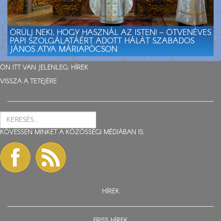
ÖRÜLJ NEKI, HOGY HASZNÁL AZ ISTEN! – ÖTVENÉVES
PAPI SZOLGÁLATÁÉRT ADOTT HÁLÁT SZABADOS
JÁNOS ATYA MÁRIAPÓCSON
ÖN ITT VAN JELENLEG:
HÍREK
VISSZA A TETEJÉRE
KÖVESSEN MINKET A KÖZÖSSÉGI MÉDIÁBAN IS:
HÍREK
FRISS HÍREK