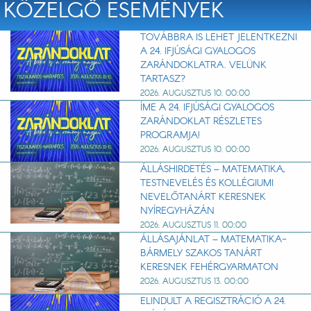
KÖZELGŐ ESEMÉNYEK
TOVÁBBRA IS LEHET JELENTKEZNI
A 24. IFJÚSÁGI GYALOGOS
ZARÁNDOKLATRA. VELÜNK
TARTASZ?
2026. AUGUSZTUS 10. 00:00
ÍME A 24. IFJÚSÁGI GYALOGOS
ZARÁNDOKLAT RÉSZLETES
PROGRAMJA!
2026. AUGUSZTUS 10. 00:00
ÁLLÁSHIRDETÉS – MATEMATIKA,
TESTNEVELÉS ÉS KOLLÉGIUMI
NEVELŐTANÁRT KERESNEK
NYÍREGYHÁZÁN
2026. AUGUSZTUS 11. 00:00
ÁLLÁSAJÁNLAT – MATEMATIKA-
BÁRMELY SZAKOS TANÁRT
KERESNEK FEHÉRGYARMATON
2026. AUGUSZTUS 13. 00:00
ELINDULT A REGISZTRÁCIÓ A 24.