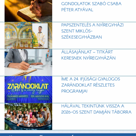
GONDOLATOK SZABÓ CSABA
PÉTER ATYÁVAL
PAPSZENTELÉS A NYÍREGYHÁZI
SZENT MIKLÓS-
SZÉKESEGYHÁZBAN
ÁLLÁSAJÁNLAT – TITKÁRT
KERESNEK NYÍREGYHÁZÁN
ÍME A 24. IFJÚSÁGI GYALOGOS
ZARÁNDOKLAT RÉSZLETES
PROGRAMJA!
HÁLÁVAL TEKINTÜNK VISSZA A
2026-OS SZENT DAMJÁN TÁBORRA