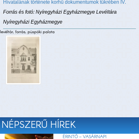
Hivatalának története korhű dokumentumok tükrében IV.
Forrás és fotó: Nyíregyházi Egyházmegye Levéltára
Nyíregyházi Egyházmegye
levéltár, forrás, püspöki palota
NÉPSZERŰ HÍREK
ÉRINTŐ – VASÁRNAPI