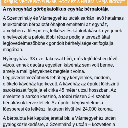
KÉRJÜK, VEGYE FIGYELEMBE, HOGY EZ A HÍR 852 NAPJA ÍRÓDOTT
A nyíregyházi görögkatolikus egyház bérpalotája
A Szentmihály és Vármegyeház utcák sarkán lévő hatalmas
telektömbön bérpalotát óhajtott emeltetni az egyház,
amelyben a főesperes, lelkészi és kántorlakások nyerjenek
elhelyezést; a palota többi része pedig a tervező által
legjövedelmezőbbnek gondolt bérhelyiségeket foglalja
magában.
Nyíregyháza 33 ezer lakossal bíró, erős fejlődésben lévő
város, ennek dacára egyetlen kávéház sem volt benne,
amely a mai igényeknek megfelelt volna.
Legjövedelmezőbbnek tehát egy kényelmes, modern,
előkelő kávéház ígérkezett. A kávéház az épület földszinti
sarokrészét foglalja el cirka 45 méter utcai hosszban. Az
emeletre a sarkon kaszinó, a többi részen 3-4 szobás
bérlakások terveztettek. Az épület bérjövedelme a
főesperesi és lelkészi lakáson kívül évi 24.000 korona.
A bérpalota két kapubejárattal bír, a Vármegyeház utcán
gyalogközlekedésre, a Szentmihály utcán – közvetlen a