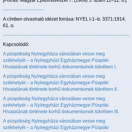
[Forrás: Magyar Építőművészet 7. (1909) 5. szám 11–12. o.]
A címben olvasható idézet forrása: NYEL I-1–b. 3371:1914.
61. o.
Kapcsolódó:
A püspökség Nyíregyháza városában vesse meg
székhelyét – a Nyíregyházi Egyházmegye Püspöki
Hivatalának története korhű dokumentumok tükrében I.
A püspökség Nyíregyháza városában vesse meg
székhelyét – a Nyíregyházi Egyházmegye Püspöki
Hivatalának története korhű dokumentumok tükrében II.
A püspökség Nyíregyháza városában vesse meg
székhelyét – a Nyíregyházi Egyházmegye Püspöki
Hivatalának története korhű dokumentumok tükrében III.
A püspökség Nyíregyháza városában vesse meg
székhelyét – a Nyíregyházi Egyházmegye Püspöki