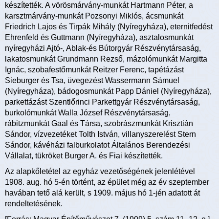
készítették. A vörösmárvány-munkát Hartmann Péter, a
karsztmárvány-munkát Pozsonyi Miklós, ácsmunkát
Friedrich Lajos és Tirpák Mihály (Nyíregyháza), eternitfedést
Ehrenfeld és Guttmann (Nyíregyháza), asztalosmunkát
nyíregyházi Ajtó-, Ablak-és Bútorgyár Részvénytársaság,
lakatosmunkát Grundmann Rezső, mázolómunkát Margitta
Ignác, szobafestőmunkát Reitzer Ferenc, tapétázást
Sieburger és Tsa, üvegezést Wassermann Sámuel
(Nyíregyháza), bádogosmunkát Papp Dániel (Nyíregyháza),
parkettázást Szentlőrinci Parkettgyár Részvénytársaság,
burkolómunkát Walla József Részvénytársaság,
rábitzmunkát Gaal és Társa, szobrászmunkát Krisztián
Sándor, vízvezetéket Tolth István, villanyszerelést Stern
Sándor, kávéházi falburkolatot Általános Berendezési
Vállalat, tükröket Burger A. és Fiai készítették.
Az alapkőletétel az egyház vezetőségének jelenlétével
1908. aug. hó 5-én történt, az épület még az év szeptember
havában tető alá került, s 1909. május hó 1-jén adatott át
rendeltetésének.