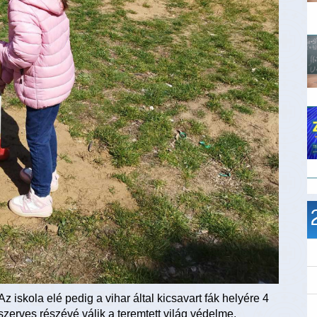
Az iskola elé pedig a vihar által kicsavart fák helyére 4
szerves részévé válik a teremtett világ védelme.