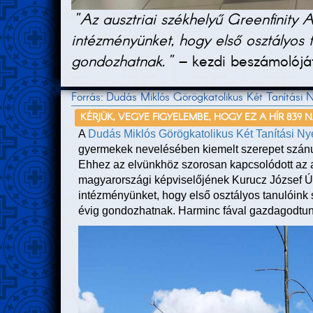
"Az ausztriai székhelyű Greenfinity 
intézményünket, hogy első osztályos 
gondozhatnak."
– kezdi beszámolóját
Forrás: Dudás Miklós Görögkatolikus Két Tanítási N
KÉRJÜK, VEGYE FIGYELEMBE, HOGY EZ A HÍR 839 
A
Dudás Miklós Görögkatolikus Két Tanítási Nye
gyermekek nevelésében kiemelt szerepet szán
Ehhez az elvünkhöz szorosan kapcsolódott az au
magyarországi képviselőjének Kurucz József Ú
intézményünket, hogy első osztályos tanulóink 
évig gondozhatnak. Harminc fával gazdagodtun