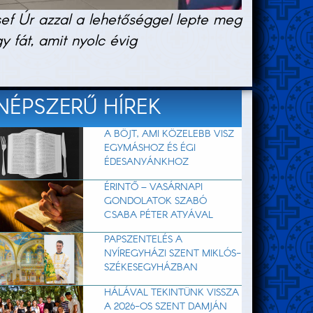
sef Úr azzal a lehetőséggel lepte meg
 fát, amit nyolc évig
NÉPSZERŰ HÍREK
A BÖJT, AMI KÖZELEBB VISZ
EGYMÁSHOZ ÉS ÉGI
ÉDESANYÁNKHOZ
ÉRINTŐ – VASÁRNAPI
GONDOLATOK SZABÓ
CSABA PÉTER ATYÁVAL
PAPSZENTELÉS A
NYÍREGYHÁZI SZENT MIKLÓS-
SZÉKESEGYHÁZBAN
HÁLÁVAL TEKINTÜNK VISSZA
A 2026-OS SZENT DAMJÁN