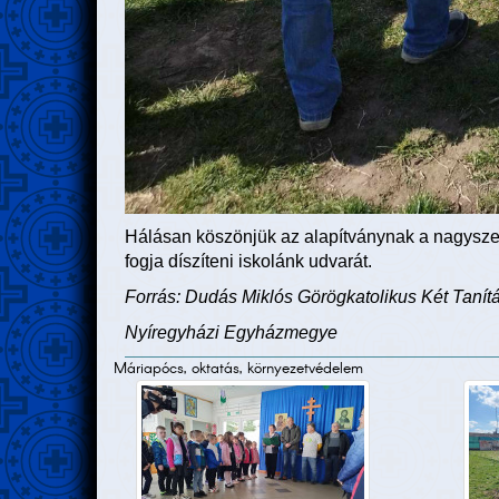
Hálásan köszönjük az alapítványnak a nagyszer
fogja díszíteni iskolánk udvarát.
Forrás: Dudás Miklós Görögkatolikus Két Tanítá
Nyíregyházi Egyházmegye
Máriapócs, oktatás, környezetvédelem