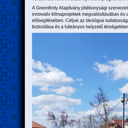
A Greenfinity Alapítvány jótékonysági szervezet
innovatív klímaprojektek megvalósításában és
elősegítésében. Céljuk az ökológiai tudatossá
biztosítása és a hátrányos helyzetű térségekben