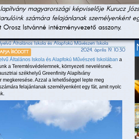
Alapítvány magyarországi képviselője Kurucz Józ
tanulóink számára felajánlanak személyenként egy
 Orosz Istvánné intézményvezető asszony.
yelvű Általános Iskola és Alapfokú Művészeti Iskola
2024. április 19. 10:30
NAPJA ÍRÓDOTT
lvű Általános Iskola és Alapfokú Művészeti Iskolában
a
unk a Teremtésvédelemnek, környezeti nevelésnek.
sztriai székhelyű Greenfinity Alapítvány
r megkeresése. Azzal a lehetőséggel lepte meg
számára felajánlanak személyenként egy fát, amit nyolc
k.