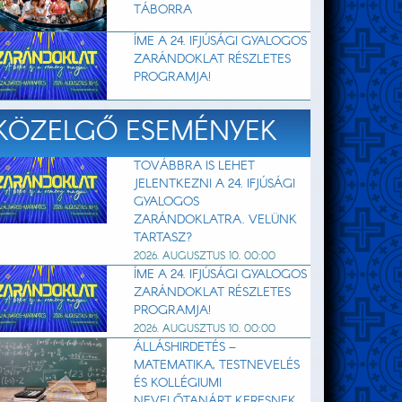
TÁBORRA
ÍME A 24. IFJÚSÁGI GYALOGOS
ZARÁNDOKLAT RÉSZLETES
PROGRAMJA!
KÖZELGŐ ESEMÉNYEK
TOVÁBBRA IS LEHET
JELENTKEZNI A 24. IFJÚSÁGI
GYALOGOS
ZARÁNDOKLATRA. VELÜNK
TARTASZ?
2026. AUGUSZTUS 10. 00:00
ÍME A 24. IFJÚSÁGI GYALOGOS
ZARÁNDOKLAT RÉSZLETES
PROGRAMJA!
2026. AUGUSZTUS 10. 00:00
ÁLLÁSHIRDETÉS –
MATEMATIKA, TESTNEVELÉS
ÉS KOLLÉGIUMI
NEVELŐTANÁRT KERESNEK