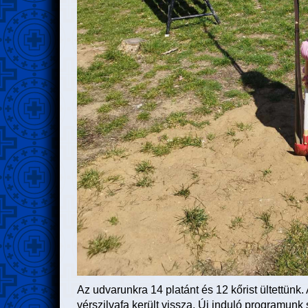
Az udvarunkra 14 platánt és 12 kőrist ültettünk. 
vérszilvafa került vissza. Új induló programunk 