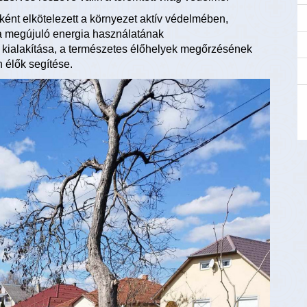
ként elkötelezett a környezet aktív védelmében,
 a megújuló energia használatának
g kialakítása, a természetes élőhelyek megőrzésének
 élők segítése.