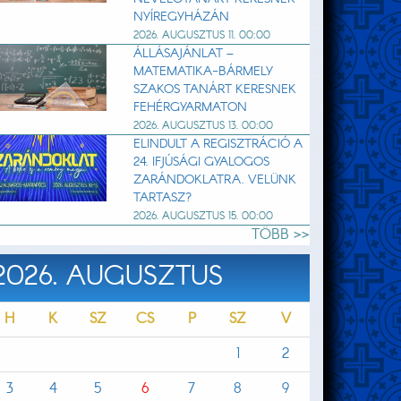
NYÍREGYHÁZÁN
2026. AUGUSZTUS 11. 00:00
ÁLLÁSAJÁNLAT –
MATEMATIKA-BÁRMELY
SZAKOS TANÁRT KERESNEK
FEHÉRGYARMATON
2026. AUGUSZTUS 13. 00:00
ELINDULT A REGISZTRÁCIÓ A
24. IFJÚSÁGI GYALOGOS
ZARÁNDOKLATRA. VELÜNK
TARTASZ?
2026. AUGUSZTUS 15. 00:00
TÖBB >>
2026. AUGUSZTUS
H
K
SZ
CS
P
SZ
V
1
2
3
4
5
6
7
8
9