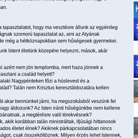
ban.
 tapasztalatot, hogy ma vesztésre állunk az egyénileg
ságnak szomorú tapasztalat az, ami az Atyának
 de még a hétköznapokban sem hűségesek gyermekei.
k Istent életünk közepére helyezni, mások, akár
aki azért nem jön templomba, mert haza jönnek a
lasztani a család helyett?
valaki Nagypénteken főzi a húslevest és a
család? Talán nem Krisztus keresztáldozatára kellen
 át akar bennünket járni, ha megszokásból veszünk fel
vagy áldozunk? Az Isten iránti hűségünkbe nem kellene
nbánatnak, a megtérésre való törekvésnek?
k, akik korábban talán ministráltak, ifjúsági hittanosok
ados életet élnek? Akiknek párkapcsolatában nincs
ágot, csak összeköltöznek. Milyen érzés lehet Istennek,