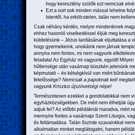
hogy keresztény szülők ezt nemcsak elnéz
Ezt a sort sok minden mással lehetne foly
Istentől, ha erkölcstelen, talán nem kell
Csak néhány kérdés, melyre mindenkinek magána
ehhez hasonló viselkedéssel éljük meg keresz
küldetésünk – Jézus tanításának eljuttatása a v
hogy gyermekeink, unokáink nem járnak templo
annyira nem fontos, mi nem vagyunk elköteleze
feladata! Az Egyház mi vagyunk, együtt! Milyen
hűtlensége után vasárnap büszkén jelenünk me
képmutató – és kétségkívül van miért bűnbánat
felelőssége?
Nemcsak a papoknak kell megtarta
vagyunk Krisztus újszövetségi népe!
Természetesen ezekkel a gondolatokkal nem vis
egyházközségekben. De mért nem élhetjük úgy
adjuk fel? Az előbbi példáknál maradva, mért 
mennyire fontos a vasárnapi Szent Liturgia, vag
és feltámadása. Talán őszinte szavainkkal nem
alkalmatlan minket meglátogatni, hanem példát