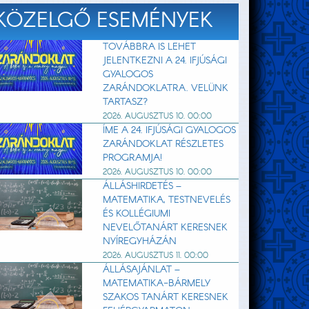
KÖZELGŐ ESEMÉNYEK
TOVÁBBRA IS LEHET
JELENTKEZNI A 24. IFJÚSÁGI
GYALOGOS
ZARÁNDOKLATRA. VELÜNK
TARTASZ?
2026. AUGUSZTUS 10. 00:00
ÍME A 24. IFJÚSÁGI GYALOGOS
ZARÁNDOKLAT RÉSZLETES
PROGRAMJA!
2026. AUGUSZTUS 10. 00:00
ÁLLÁSHIRDETÉS –
MATEMATIKA, TESTNEVELÉS
ÉS KOLLÉGIUMI
NEVELŐTANÁRT KERESNEK
NYÍREGYHÁZÁN
2026. AUGUSZTUS 11. 00:00
ÁLLÁSAJÁNLAT –
MATEMATIKA-BÁRMELY
SZAKOS TANÁRT KERESNEK