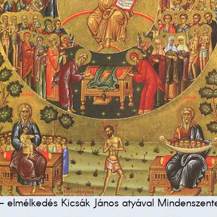
 elmélkedés Kicsák János atyával Mindenszent