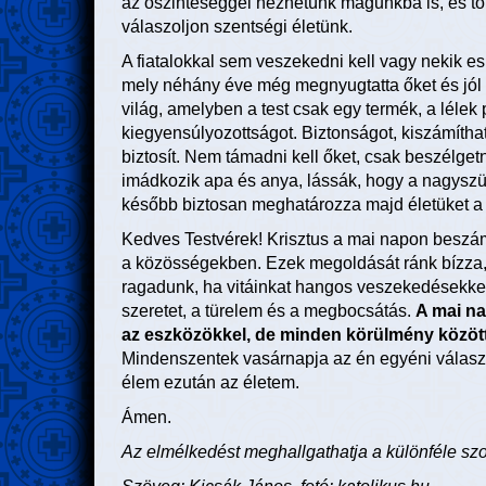
az őszinteséggel nézhetünk magunkba is, és tö
válaszoljon szentségi életünk.
A fiatalokkal sem veszekedni kell vagy nekik e
mely néhány éve még megnyugtatta őket és jól 
világ, amelyben a test csak egy termék, a lélek
kiegyensúlyozottságot. Biztonságot, kiszámítha
biztosít. Nem támadni kell őket, csak beszélget
imádkozik apa és anya, lássák, hogy a nagyszü
később biztosan meghatározza majd életüket a
Kedves Testvérek! Krisztus a mai napon beszámo
a közösségekben. Ezek megoldását ránk bízza, d
ragadunk, ha vitáinkat hangos veszekedésekkel 
szeretet, a türelem és a megbocsátás.
A mai na
az eszközökkel, de minden körülmény közöt
Mindenszentek vasárnapja az én egyéni válasz
élem ezután az életem.
Ámen.
Az elmélkedést meghallgathatja a különféle szo