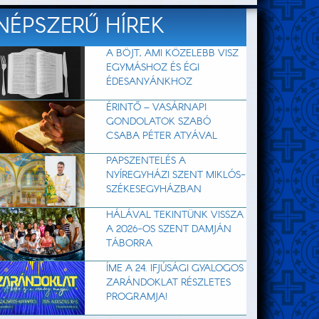
NÉPSZERŰ HÍREK
A BÖJT, AMI KÖZELEBB VISZ
EGYMÁSHOZ ÉS ÉGI
ÉDESANYÁNKHOZ
ÉRINTŐ – VASÁRNAPI
GONDOLATOK SZABÓ
CSABA PÉTER ATYÁVAL
PAPSZENTELÉS A
NYÍREGYHÁZI SZENT MIKLÓS-
SZÉKESEGYHÁZBAN
HÁLÁVAL TEKINTÜNK VISSZA
A 2026-OS SZENT DAMJÁN
TÁBORRA
ÍME A 24. IFJÚSÁGI GYALOGOS
ZARÁNDOKLAT RÉSZLETES
PROGRAMJA!