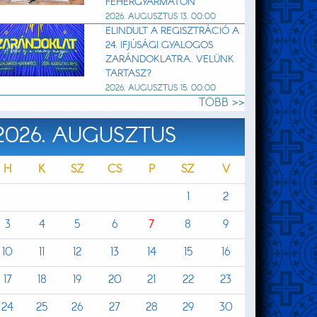
FEHÉRGYARMATON
2026. AUGUSZTUS 13. 00:00
ELINDULT A REGISZTRÁCIÓ A
24. IFJÚSÁGI GYALOGOS
ZARÁNDOKLATRA. VELÜNK
TARTASZ?
2026. AUGUSZTUS 15. 00:00
TÖBB >>
2026. AUGUSZTUS
H
K
SZ
CS
P
SZ
V
1
2
3
4
5
6
7
8
9
10
11
12
13
14
15
16
17
18
19
20
21
22
23
24
25
26
27
28
29
30