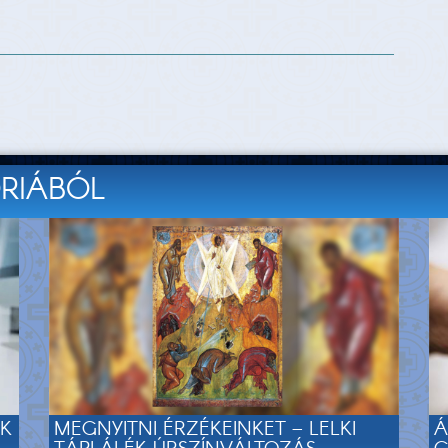
ÓRIÁBÓL
EK
MEGNYITNI ÉRZÉKEINKET – LELKI
Á