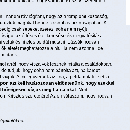
rekedhetünk arra, hogy valóban Krisztus szeretetére
sni, hanem rávilágítani, hogy az a templomi közösség,
érezték magukat benne, később is biztonságot ad. A
 pedig csak sebeket szerez, soha nem nyújt
tóságot az értékes élet keresése és megvalósítása
ni velük és hiteles példát mutatni. Lássák hogyan
lők életét meghatározza a hit. Ha nem azonnal, de
 példánk.
l arról, hogy viszályok lesznek miatta a családokban,
e tudjuk, hogy soha nem pártolta azt, ha kardot
vívjuk. A mi fegyverünk az ima, a példamutató élet, a
pon azt kell határozottan eldöntenünk, hogy ezekkel
t hűségesen vívjuk meg harcainkat.
Mert
om Krisztus szeretetére! Az én válaszom, hogy hogyan
lgáltatóknál.