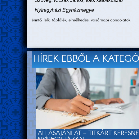
Szöveg: Kicsák János, fotó: katolikus.hu
Nyíregyházi Egyházmegye
érintő, lelki táplálék, elmélkedés, vasárnapi gondolatok
HÍREK EBBŐL A KATEG
ÁLLÁSAJÁNLAT – TITKÁRT KERESN