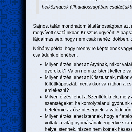
hétköznapok állhatatosságában családjuk
Sajnos, talán mondhatom általánosságban azt a
megvívott csatáinkban Krisztus ügyéért. A pap
fájdalmas seb, hogy nem csak nehéz időkben,
Néhány példa, hogy mennyire képtelenek vagyun
családunk ellenében.
Milyen érzés lehet az Atyának, mikor val
gyerekek? Vajon nem az Istent kellene vá
Milyen érzés lehet az Krisztusnak, mikor 
töltöttkáposztát, mert akkor van itthon a 
emlékezni?
Milyen érzés lehet a Szentléleknek, mely
szentségeket, ha komolytalanul gyónunk 
beleférnie az őszinteségnek, a valódi bű
Milyen érzés lehet Istennek, hogy a fiatalo
voltak, a világ nyomásának engedve szab
helye Istennek, hiszen nem kötnek házass