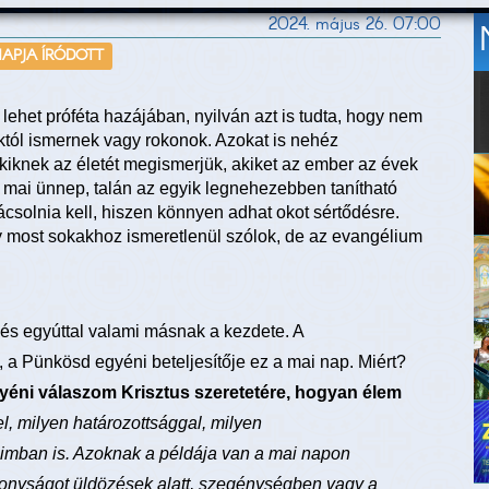
2024. május 26. 07:00
NAPJA ÍRÓDOTT
lehet próféta hazájában, nyilván azt is tudta, hogy nem
tól ismernek vagy rokonok. Azokat is nehéz
akiknek az életét megismerjük, akiket az ember az évek
 mai ünnep, talán az egyik legnehezebben tanítható
csolnia kell, hiszen könnyen adhat okot sértődésre.
 most sokakhoz ismeretlenül szólok, de az evangélium
és egyúttal valami másnak a kezdete. A
a Pünkösd egyéni beteljesítője ez a mai nap. Miért?
yéni válaszom Krisztus szeretetére, hogyan élem
l, milyen határozottsággal, milyen
aimban is. Azoknak a példája van a mai napon
bizonyságot üldözések alatt, szegénységben vagy a