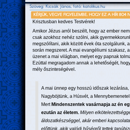
Szöveg: Kicsák János, fotó: katolikus.hu
KÉRJÜK, VEGYE FIGYELEMBE, HOGY EZ A HÍR 804 
Krisztusban kedves Testvérek!
Amikor Jézus arról beszélt, hogy az ember nem 
csak azokhoz nehéz szólni, akik gyermekkorunk
megszólítani, akik között évek óta szolgálunk, 
során megszeret. A mai evangéliumi szakasz, a
üzenet a mai világban, melyet egy papnak tolmá
Ezúttal megragadom annak a lehetőségét, hogy
mély őszinteségével.
A mai ünnep egy hosszú időszak lezárása, 
Nagyböjtünk, a Húsvét, a Mennybemenetel, 
Mert
Mindenszentek vasárnapja az én eg
ezután az életem.
Milyen elkötelezettségge
áldozatkészséggel, akár emberi kapcsolat
előttünk, akik valódi hűségről tettek tanú