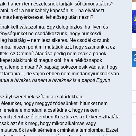
ik, hanem természetesnek tartják, sőt támogatják is?
tatni, akár a munkahely kapcsán is – ha elválaszt
ene más kenyérkereseti lehetőség után nézni?
k kell válaszolnia. Egy dolog biztos, ha ilyen és
ténységünket ne csodálkozzunk, hogy pünkösdi
ilág határáig – nem lesz sikeres. Ne csodálkozzunk,
mba, hiszen pont mi mutatjuk azt, hogy számunkra ez
ttek. Az Örömhír átadása pedig nem csak a papok
 képet alakítunk ki magunkról, ha a hétköznapok
g a templomban? A papság sokszor esik vád alá, hogy
ot tartania –, de vajon ebben nem mindannyiunknak van
nia a híveket, hanem a híveknek is a papot! Együtt
zályt szeretnék szítani a családokban,
 életünket, hogy meggyőződésünket, hitünket nem
ne lehetne elmondani a családnak, hogy nekem
y mit jelent az életemben Krisztus és az Ő kereszthalála
csak azt értik meg, hogy mikor alkalmas vagy
 mutatva ők is elkísérhetnek minket a templomba. Ezzel