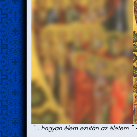
"... hogyan élem ezután az életem."
–