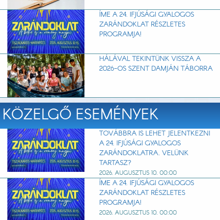
ÍME A 24. IFJÚSÁGI GYALOGOS
ZARÁNDOKLAT RÉSZLETES
PROGRAMJA!
HÁLÁVAL TEKINTÜNK VISSZA A
2026-OS SZENT DAMJÁN TÁBORRA
KÖZELGŐ ESEMÉNYEK
TOVÁBBRA IS LEHET JELENTKEZNI
A 24. IFJÚSÁGI GYALOGOS
ZARÁNDOKLATRA. VELÜNK
TARTASZ?
2026. AUGUSZTUS 10. 00:00
ÍME A 24. IFJÚSÁGI GYALOGOS
ZARÁNDOKLAT RÉSZLETES
PROGRAMJA!
2026. AUGUSZTUS 10. 00:00