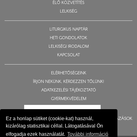
ÉLŐ KÖZVETÍTÉS
LELKISÉG
LITURGIKUS NAPTÁR
HETI GONDOLATOK
LELKISÉGI IRODALOM
KAPCSOLAT
ELÉRHETŐSÉGEINK
ÍRJON NEKÜNK, KÉRDEZZEN TŐLÜNK!
ADATKEZELÉSI TÁJÉKOZTATÓ
GYERMEKVÉDELEM
BERUHÁZÁSOK
Ez a honlap sütiket (cookie-kat) használ,
kizárólag statisztikai céllal. Látogatásával Ön
elfogadja ezek használatát.
További információ