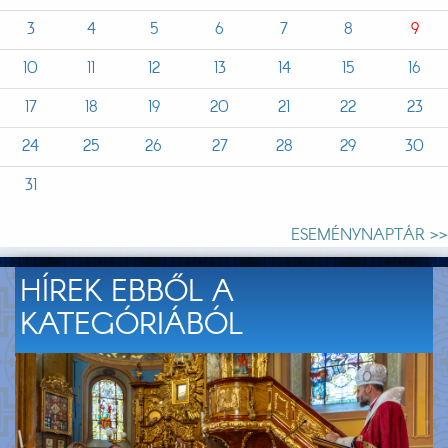
3
4
5
6
7
8
9
10
11
12
13
14
15
16
17
18
19
20
21
22
23
24
25
26
27
28
29
30
31
ESEMÉNYNAPTÁR >>
HÍREK EBBŐL A
KATEGÓRIÁBÓL