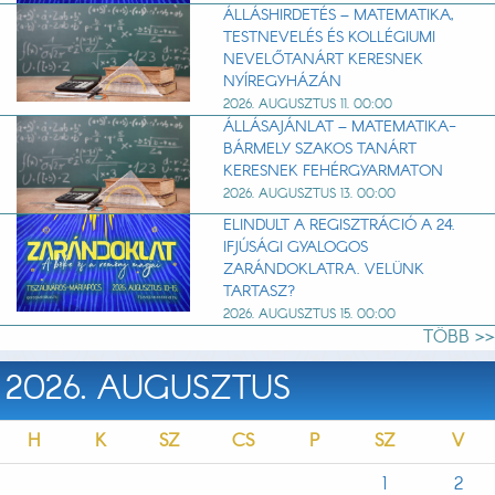
ÁLLÁSHIRDETÉS – MATEMATIKA,
TESTNEVELÉS ÉS KOLLÉGIUMI
NEVELŐTANÁRT KERESNEK
NYÍREGYHÁZÁN
2026. AUGUSZTUS 11. 00:00
ÁLLÁSAJÁNLAT – MATEMATIKA-
BÁRMELY SZAKOS TANÁRT
KERESNEK FEHÉRGYARMATON
2026. AUGUSZTUS 13. 00:00
ELINDULT A REGISZTRÁCIÓ A 24.
IFJÚSÁGI GYALOGOS
ZARÁNDOKLATRA. VELÜNK
TARTASZ?
2026. AUGUSZTUS 15. 00:00
TÖBB >>
2026. AUGUSZTUS
H
K
SZ
CS
P
SZ
V
1
2