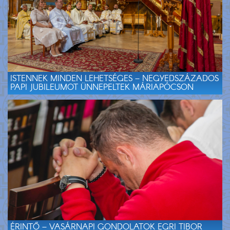
ISTENNEK MINDEN LEHETSÉGES – NEGYEDSZÁZADOS
PAPI JUBILEUMOT ÜNNEPELTEK MÁRIAPÓCSON
ÉRINTŐ – VASÁRNAPI GONDOLATOK EGRI TIBOR