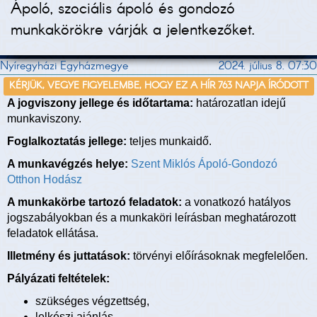
Ápoló, szociális ápoló és gondozó
munkakörökre várják a jelentkezőket.
Nyíregyházi Egyházmegye
2024. július 8. 07:30
KÉRJÜK, VEGYE FIGYELEMBE, HOGY EZ A HÍR 763 NAPJA ÍRÓDOTT
A jogviszony jellege és időtartama:
határozatlan idejű
munkaviszony.
Foglalkoztatás jellege:
teljes munkaidő.
A munkavégzés helye:
Szent Miklós Ápoló-Gondozó
Otthon Hodász
A munkakörbe tartozó feladatok:
a vonatkozó hatályos
jogszabályokban és a munkaköri leírásban meghatározott
feladatok ellátása.
Illetmény és juttatások:
törvényi előírásoknak megfelelően.
Pályázati feltételek:
szükséges végzettség,
lelkészi ajánlás.