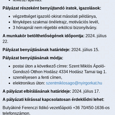
Pályázat részeként benyújtandó iratok, igazolások:
végzettséget igazoló okirat másolati példánya,
fényképes szakmai önéletrajz, motivációs levél,
3 hónapnál nem régebbi erkölcsi bizonyítvány.
A munkakör betölthetőségének időpontja:
2024. július
22.
Pályázat benyújtásának határideje:
2024. július 15.
Pályázat benyújtásának módja:
postai úton a következő címre: Szent Miklós Ápoló-
Gondozó Otthon Hodász 4334 Hodász Tarnai tag 1.
személyesen a fenti címen,
elektronikus úton:
szentmiklosago@nyirgorkat.hu
A pályázat elbírálásának határideje:
2024. július 17.
A pályázati kiírással kapcsolatosan érdeklődni lehet:
Bulyákiné Ferenczi Ildikó vezetőápoló +36 70/450-1636-os
telefonszámon.