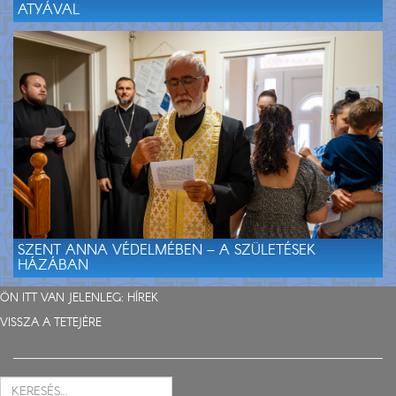
ATYÁVAL
SZENT ANNA VÉDELMÉBEN – A SZÜLETÉSEK
HÁZÁBAN
ÖN ITT VAN JELENLEG:
HÍREK
VISSZA A TETEJÉRE