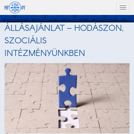
Toggl
naviga
ÁLLÁSAJÁNLAT – HODÁSZON,
SZOCIÁLIS
INTÉZMÉNYÜNKBEN