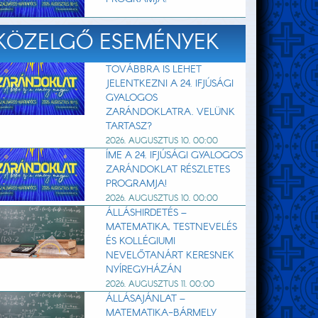
KÖZELGŐ ESEMÉNYEK
TOVÁBBRA IS LEHET
JELENTKEZNI A 24. IFJÚSÁGI
GYALOGOS
ZARÁNDOKLATRA. VELÜNK
TARTASZ?
2026. AUGUSZTUS 10. 00:00
ÍME A 24. IFJÚSÁGI GYALOGOS
ZARÁNDOKLAT RÉSZLETES
PROGRAMJA!
2026. AUGUSZTUS 10. 00:00
ÁLLÁSHIRDETÉS –
MATEMATIKA, TESTNEVELÉS
ÉS KOLLÉGIUMI
NEVELŐTANÁRT KERESNEK
NYÍREGYHÁZÁN
2026. AUGUSZTUS 11. 00:00
ÁLLÁSAJÁNLAT –
MATEMATIKA-BÁRMELY