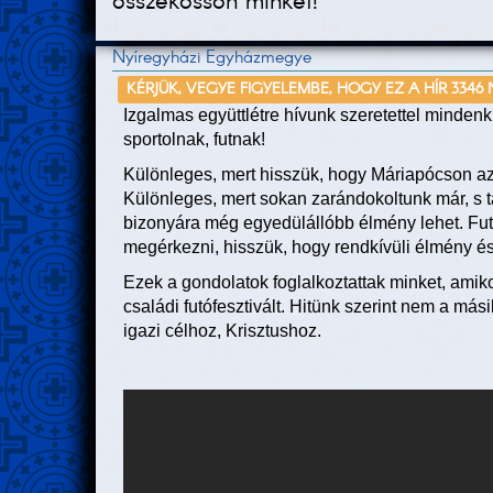
összekössön minket!
Nyíregyházi Egyházmegye
KÉRJÜK, VEGYE FIGYELEMBE, HOGY EZ A HÍR 3346
Izgalmas együttlétre hívunk szeretettel minden
sportolnak, futnak!
Különleges, mert hisszük, hogy Máriapócson az 
Különleges, mert sokan zarándokoltunk már, s ta
bizonyára még egyedülállóbb élmény lehet. Fut
megérkezni, hisszük, hogy rendkívüli élmény és
Ezek a gondolatok foglalkoztattak minket, amik
családi futófesztivált. Hitünk szerint nem a m
igazi célhoz, Krisztushoz.