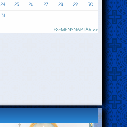
24
25
26
27
28
29
30
31
ESEMÉNYNAPTÁR >>