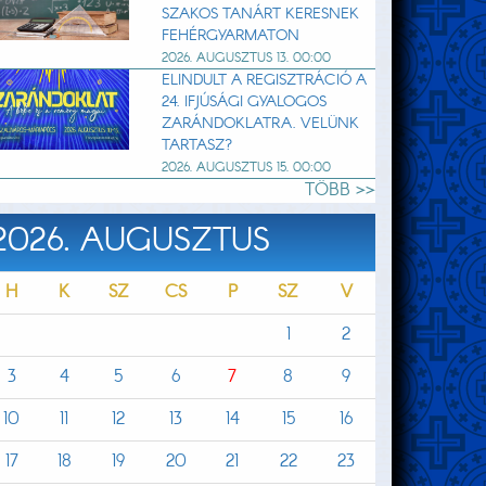
SZAKOS TANÁRT KERESNEK
FEHÉRGYARMATON
2026. AUGUSZTUS 13. 00:00
ELINDULT A REGISZTRÁCIÓ A
24. IFJÚSÁGI GYALOGOS
ZARÁNDOKLATRA. VELÜNK
TARTASZ?
2026. AUGUSZTUS 15. 00:00
TÖBB >>
2026. AUGUSZTUS
H
K
SZ
CS
P
SZ
V
1
2
3
4
5
6
7
8
9
10
11
12
13
14
15
16
17
18
19
20
21
22
23