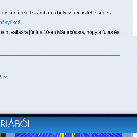
, de korlátozott számban a helyszínen is lehetséges.
ményüket
!
tos hitvallásra június 10-én Máriapócsra, hogy a futás és
.jpg
ÓRIÁBÓL