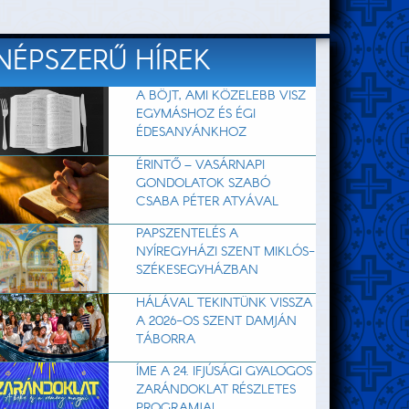
NÉPSZERŰ HÍREK
A BÖJT, AMI KÖZELEBB VISZ
EGYMÁSHOZ ÉS ÉGI
ÉDESANYÁNKHOZ
ÉRINTŐ – VASÁRNAPI
GONDOLATOK SZABÓ
CSABA PÉTER ATYÁVAL
PAPSZENTELÉS A
NYÍREGYHÁZI SZENT MIKLÓS-
SZÉKESEGYHÁZBAN
HÁLÁVAL TEKINTÜNK VISSZA
A 2026-OS SZENT DAMJÁN
TÁBORRA
ÍME A 24. IFJÚSÁGI GYALOGOS
ZARÁNDOKLAT RÉSZLETES
PROGRAMJA!