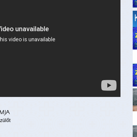
MJA
zülőt