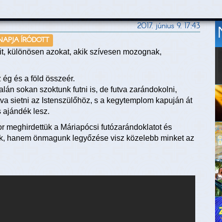
2017. június 9. 17:43
 NAPJA ÍRÓDOTT
kit, különösen azokat, akik szívesen mozognak,
ég és a föld összeér.
lán sokan szoktunk futni is, de futva zarándokolni,
va sietni az Istenszülőhöz, s a kegytemplom kapuján át
 ajándék lesz.
or meghirdettük a Máriapócsi futózarándoklatot és
ásik, hanem önmagunk legyőzése visz közelebb minket az