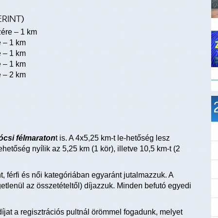
ERINT)
zére – 1 km
e – 1 km
e – 1 km
e – 1 km
e – 2 km
ócsi félmaraton
t is. A 4x5,25 km-t le-hetőség lesz
ehetőség nyílik az 5,25 km (1 kör), illetve 10,5 km-t (2
, férfi és női kategóriában egyaránt jutalmazzuk. A
tlenül az összetételtől) díjazzuk. Minden befutó egyedi
íjat a regisztrációs pultnál örömmel fogadunk, melyet