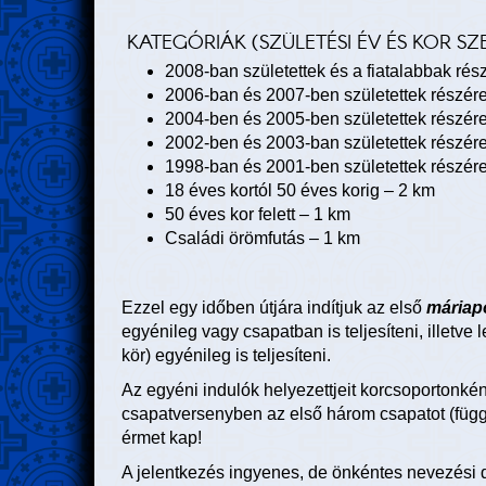
KATEGÓRIÁK (SZÜLETÉSI ÉV ÉS KOR SZ
2008-ban születettek és a fiatalabbak rés
2006-ban és 2007-ben születettek részér
2004-ben és 2005-ben születettek részér
2002-ben és 2003-ban születettek részér
1998-ban és 2001-ben születettek részér
18 éves kortól 50 éves korig – 2 km
50 éves kor felett – 1 km
Családi örömfutás – 1 km
Ezzel egy időben útjára indítjuk az első
máriap
egyénileg vagy csapatban is teljesíteni, illetve l
kör) egyénileg is teljesíteni.
Az egyéni indulók helyezettjeit korcsoportonként
csapatversenyben az első három csapatot (függe
érmet kap!
A jelentkezés ingyenes, de önkéntes nevezési d