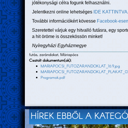
jótékonysági célra fogunk felhasználni.
Jelentkezni online lehetséges
IDE KATTINTVA
További információkért kövesse
Facebook-ese
Szeretettel várjuk egy hitvalló futásra, egy spor
a hit öröme is összekössön minket!
Nyíregyházi Egyházmegye
futás, zarándokat, Máriapócs
Csatolt dokumentum(ok):
MARIAPOCSI_FUTOZARANDOKLAT_16.9.jpg
MARIAPOCSI_FUTOZARANDOKLAT_PLAKAT_03
Programok.pdf
HÍREK EBBŐL A KATEG