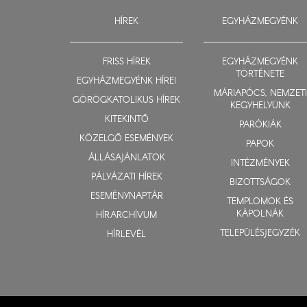
HÍREK
EGYHÁZMEGYÉNK
FRISS HÍREK
EGYHÁZMEGYÉNK
TÖRTÉNETE
EGYHÁZMEGYÉNK HÍREI
MÁRIAPÓCS, NEMZETI
GÖRÖGKATOLIKUS HÍREK
KEGYHELYÜNK
KITEKINTŐ
PARÓKIÁK
KÖZELGŐ ESEMÉNYEK
PAPOK
ÁLLÁSAJÁNLATOK
INTÉZMÉNYEK
PÁLYÁZATI HÍREK
BIZOTTSÁGOK
ESEMÉNYNAPTÁR
TEMPLOMOK ÉS
KÁPOLNÁK
HÍRARCHÍVUM
TELEPÜLÉSJEGYZÉK
HÍRLEVÉL