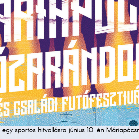
a, egy sportos hitvallásra június 10-én Máriapócs