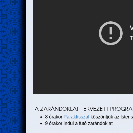
A ZARÁNDOKLAT TERVEZETT PROGRA
8 órakor
Paraklisszal
köszöntjük az Istens
9 órakor indul a futó zarándoklat