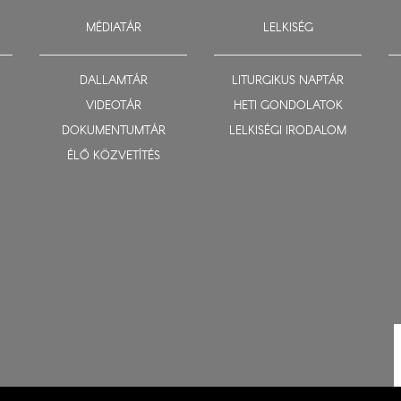
MÉDIATÁR
LELKISÉG
DALLAMTÁR
LITURGIKUS NAPTÁR
VIDEOTÁR
HETI GONDOLATOK
DOKUMENTUMTÁR
LELKISÉGI IRODALOM
ÉLŐ KÖZVETÍTÉS