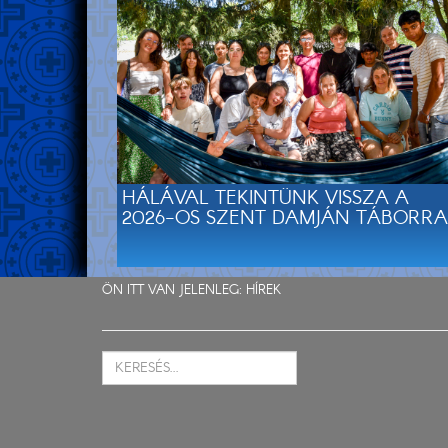
HÁLÁVAL TEKINTÜNK VISSZA A
2026-OS SZENT DAMJÁN TÁBORRA
ÖN ITT VAN JELENLEG:
HÍREK