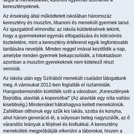
keresztényeknek.
Az érsekség által működtetett iskolában háromszáz
keresztény és muszlim, libanoni és menekült gyermek tanul.
Az igazgatónő elmondta: az iskola küldetésének tekinti,
hogy a gyermekeket egymás elfogadására és kölcsönös
tiszteletére, mint a keresztény értékrend egyik legfontosabb
tanítására neveljék. Minden reggel imával kezdődik a nap,
amelybe minden gyermek bekapcsolódik, a hitoktatáson
azonban a muszlim gyerekeknek nem kötelező részt
venniük.
Az iskola után egy Szíriából menekült családot látogattunk
meg. A városukat 2012-ben foglalták el iszlamisták.
Hangosbemondón kürtölték szét a városban: „Keresztények
Bejrútba, alaviták a koporsóba!” (Az alaviták egy siíta vallási
kisebbség.) Mindenüket hátrahagyva kellett menekülniük.
Zahléban otthonuk egy szűk kis lakás, szoba és konyha,
ahol három generáció él, a súlyosan beteg nagyszülők, az ő
várandós leányuk a férjével és kisfiukkal. A keresztény
menekültek megpróbálják elkerülni a táborokat, hiszen a