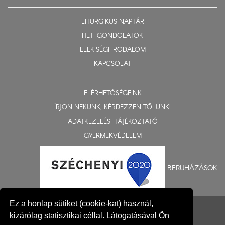
LITURGIKUS NAPTÁR
HETI GONDOLATOK
LELKISÉGI IRODALOM
KAPCSOLAT
ELÉRHETŐSÉGEINK
ÍRJON NEKÜNK, KÉRDEZZEN TŐLÜNK!
ADATKEZELÉSI TÁJÉKOZTATÓ
GYERMEKVÉDELEM
BERUHÁZÁSOK
© 2015-2026 Nyíregyházi Egyházmegye
Ez a honlap sütiket (cookie-kat) használ,
kizárólag statisztikai céllal. Látogatásával Ön
Impresszum