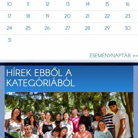
10
11
12
13
14
15
16
17
18
19
20
21
22
23
24
25
26
27
28
29
30
31
ESEMÉNYNAPTÁR >>
HÍREK EBBŐL A
KATEGÓRIÁBÓL