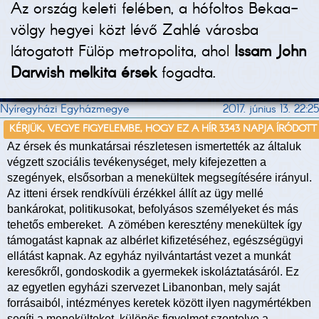
Az ország keleti felében, a hófoltos Bekaa-
völgy hegyei közt lévő Zahlé városba
látogatott Fülöp metropolita, ahol
Issam John
Darwish melkita érsek
fogadta.
Nyíregyházi Egyházmegye
2017. június 13. 22:25
KÉRJÜK, VEGYE FIGYELEMBE, HOGY EZ A HÍR 3343 NAPJA ÍRÓDOTT
Az érsek és munkatársai részletesen ismertették az általuk
végzett szociális tevékenységet, mely kifejezetten a
szegények, elsősorban a menekültek megsegítésére irányul.
Az itteni érsek rendkívüli érzékkel állít az ügy mellé
bankárokat, politikusokat, befolyásos személyeket és más
tehetős embereket. A zömében keresztény menekültek így
támogatást kapnak az albérlet kifizetéséhez, egészségügyi
ellátást kapnak. Az egyház nyilvántartást vezet a munkát
keresőkről, gondoskodik a gyermekek iskoláztatásáról. Ez
az egyetlen egyházi szervezet Libanonban, mely saját
forrásaiból, intézményes keretek között ilyen nagymértékben
segíti a menekülteket, különös figyelmet szentelve a