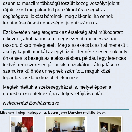
szunnita muszlim többségű feszült közeg veszélyt jelent
rájuk, ezért megtakarított pénzükből és az egyház
segítségével lakást bérelnek, még akkor is, ha ennek
fenntartása óriási nehézséget jelent számukra.
Ezt követően meglátogattuk az érsekség által működtetett
étkezdét, ahol naponta mintegy ezer libanoni és szíriai
rászoruló kap meleg ételt. Még a szakács is szíriai menekült,
aki így kapott munkát az egyháztól. Természetesen sok helyi
önkéntes is besegít az ételosztásban, például egy ferences
testvér rendszeresen jár nekik muzsikálni. Látogatásunk
számukra különös ünnepnek számított, maguk közé
fogadtak, asztalukhoz ültettek minket.
Megtekintettük a székesegyházat is, melyet éppen a
napokban szentelnek újra a teljes felújítása után.
Nyíregyházi Egyházmegye
Libanon, Fülöp metropolita, Issam John Darwish melkita érsek