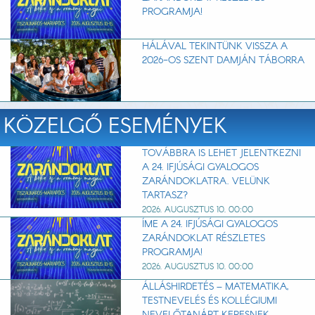
PROGRAMJA!
HÁLÁVAL TEKINTÜNK VISSZA A
2026-OS SZENT DAMJÁN TÁBORRA
KÖZELGŐ ESEMÉNYEK
TOVÁBBRA IS LEHET JELENTKEZNI
A 24. IFJÚSÁGI GYALOGOS
ZARÁNDOKLATRA. VELÜNK
TARTASZ?
2026. AUGUSZTUS 10. 00:00
ÍME A 24. IFJÚSÁGI GYALOGOS
ZARÁNDOKLAT RÉSZLETES
PROGRAMJA!
2026. AUGUSZTUS 10. 00:00
ÁLLÁSHIRDETÉS – MATEMATIKA,
TESTNEVELÉS ÉS KOLLÉGIUMI