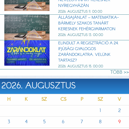
NEVELŐTANÁRT KERESNEK
NYÍREGYHÁZÁN
2026. AUGUSZTUS 11. 00:00
ÁLLÁSAJÁNLAT – MATEMATIKA-
BÁRMELY SZAKOS TANÁRT
KERESNEK FEHÉRGYARMATON
2026. AUGUSZTUS 13. 00:00
ELINDULT A REGISZTRÁCIÓ A 24.
IFJÚSÁGI GYALOGOS
ZARÁNDOKLATRA. VELÜNK
TARTASZ?
2026. AUGUSZTUS 15. 00:00
TÖBB >>
2026. AUGUSZTUS
H
K
SZ
CS
P
SZ
V
1
2
3
4
5
6
7
8
9