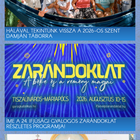
HÁLÁVAL TEKINTÜNK VISSZA A 2026-OS SZENT
DAMJÁN TÁBORRA
ÍME A 24. IFJÚSÁGI GYALOGOS ZARÁNDOKLAT
RÉSZLETES PROGRAMJA!