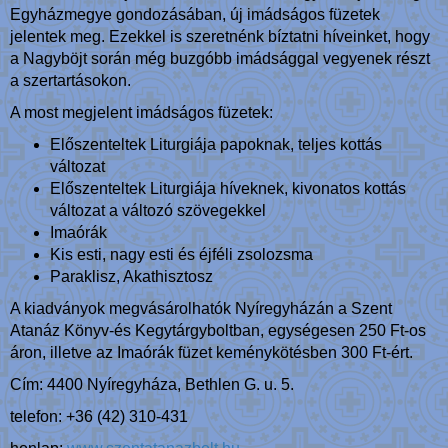
Egyházmegye gondozásában, új imádságos füzetek
jelentek meg. Ezekkel is szeretnénk bíztatni híveinket, hogy
a Nagyböjt során még buzgóbb imádsággal vegyenek részt
a szertartásokon.
A most megjelent imádságos füzetek:
Előszenteltek Liturgiája papoknak, teljes kottás
változat
Előszenteltek Liturgiája híveknek, kivonatos kottás
változat a változó szövegekkel
Imaórák
Kis esti, nagy esti és éjféli zsolozsma
Paraklisz, Akathisztosz
A kiadványok megvásárolhatók Nyíregyházán a Szent
Atanáz Könyv-és Kegytárgyboltban, egységesen 250 Ft-os
áron, illetve az Imaórák füzet keménykötésben 300 Ft-ért.
Cím: 4400 Nyíregyháza, Bethlen G. u. 5.
telefon: +36 (42) 310-431