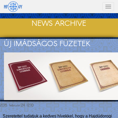
Toggl
naviga
NEWS ARCHIVE
ÚJ IMÁDSÁGOS FÜZETEK
2015. február 24. 12:10
Szeretettel tudatjuk a kedves hívekkel, hogy a Hajdúdorogi