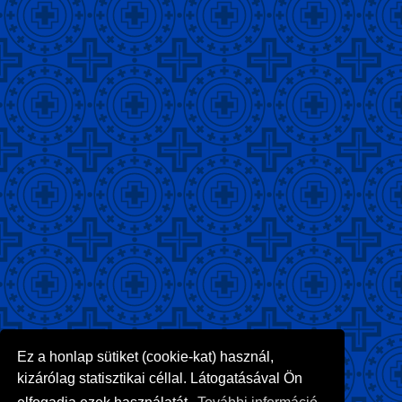
Ez a honlap sütiket (cookie-kat) használ,
kizárólag statisztikai céllal. Látogatásával Ön