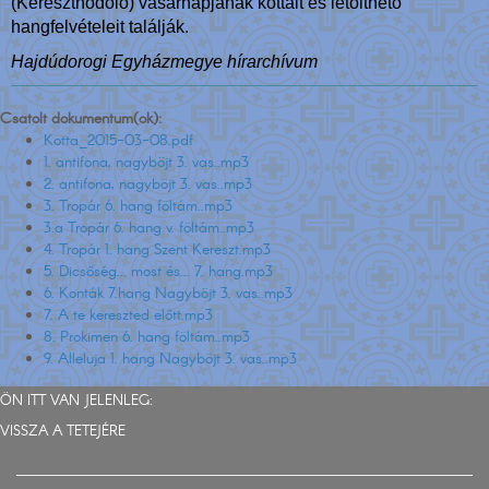
(Kereszthódoló) vasárnapjának kottáit és letölthető
hangfelvételeit találják.
Hajdúdorogi Egyházmegye hírarchívum
Csatolt dokumentum(ok):
Kotta_2015-03-08.pdf
1. antifona, nagyböjt 3. vas..mp3
2. antifona, nagyböjt 3. vas..mp3
3. Tropár 6. hang föltám..mp3
3.a Tropár 6. hang v. föltám..mp3
4. Tropár 1. hang Szent Kereszt.mp3
5. Dicsőség... most és... 7. hang.mp3
6. Konták 7.hang Nagyböjt 3. vas..mp3
7. A te kereszted előtt.mp3
8. Prokimen 6. hang föltám..mp3
9. Alleluja 1. hang Nagyböjt 3. vas..mp3
ÖN ITT VAN JELENLEG:
VISSZA A TETEJÉRE