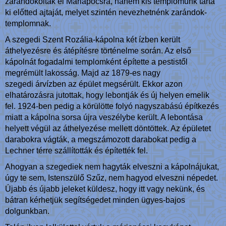
zarándokoltak el Máriapócsra, hanem kis templomunk tárta
ki előtted ajtaját, melyet szintén nevezhetnénk zarándok-
templomnak.
A szegedi Szent Rozália-kápolna két ízben került
áthelyezésre és átépítésre történelme során. Az első
kápolnát fogadalmi templomként építette a pestistől
megrémült lakosság. Majd az 1879-es nagy
szegedi árvízben az épület megsérült. Ekkor azon
elhatározásra jutottak, hogy lebontják és új helyen emelik
fel. 1924-ben pedig a körülötte folyó nagyszabású építkezés
miatt a kápolna sorsa újra veszélybe került. A lebontása
helyett végül az áthelyezése mellett döntöttek. Az épületet
darabokra vágták, a megszámozott darabokat pedig a
Lechner térre szállították és építették fel.
Ahogyan a szegediek nem hagyták elveszni a kápolnájukat,
úgy te sem, Istenszülő Szűz, nem hagyod elveszni népedet.
Újabb és újabb jeleket küldesz, hogy itt vagy nekünk, és
bátran kérhetjük segítségedet minden ügyes-bajos
dolgunkban.