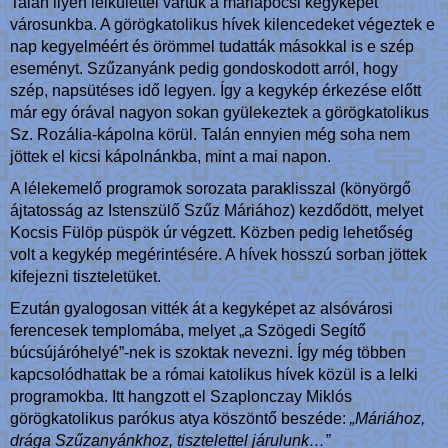
Talán ilyen lelkülettel vártuk a máriapócsi kegyképet
városunkba. A görögkatolikus hívek kilencedeket végeztek e
nap kegyelméért és örömmel tudatták másokkal is e szép
eseményt. Szűzanyánk pedig gondoskodott arról, hogy
szép, napsütéses idő legyen. Így a kegykép érkezése előtt
már egy órával nagyon sokan gyülekeztek a görögkatolikus
Sz. Rozália-kápolna körül. Talán ennyien még soha nem
jöttek el kicsi kápolnánkba, mint a mai napon.
A lélekemelő programok sorozata paraklisszal (könyörgő
ájtatosság az Istenszülő Szűz Máriához) kezdődött, melyet
Kocsis Fülöp püspök úr végzett. Közben pedig lehetőség
volt a kegykép megérintésére. A hívek hosszú sorban jöttek
kifejezni tiszteletüket.
Ezután gyalogosan vitték át a kegyképet az alsóvárosi
ferencesek templomába, melyet „a Szögedi Segítő
búcsújáróhelyé”-nek is szoktak nevezni. Így még többen
kapcsolódhattak be a római katolikus hívek közül is a lelki
programokba. Itt hangzott el Szaplonczay Miklós
görögkatolikus parókus atya köszöntő beszéde:
„Máriához,
drága Szűzanyánkhoz, tisztelettel járulunk…”