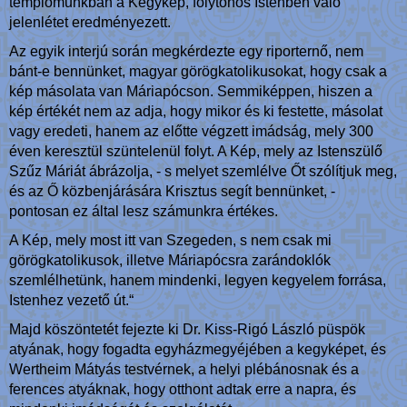
templomunkban a Kegykép, folytonos Istenben való
jelenlétet eredményezett.
Az egyik interjú során megkérdezte egy riporternő, nem
bánt-e bennünket, magyar görögkatolikusokat, hogy csak a
kép másolata van Máriapócson. Semmiképpen, hiszen a
kép értékét nem az adja, hogy mikor és ki festette, másolat
vagy eredeti, hanem az előtte végzett imádság, mely 300
éven keresztül szüntelenül folyt. A Kép, mely az Istenszülő
Szűz Máriát ábrázolja, - s melyet szemlélve Őt szólítjuk meg,
és az Ő közbenjárására Krisztus segít bennünket, -
pontosan ez által lesz számunkra értékes.
A Kép, mely most itt van Szegeden, s nem csak mi
görögkatolikusok, illetve Máriapócsra zarándoklók
szemlélhetünk, hanem mindenki, legyen kegyelem forrása,
Istenhez vezető út.“
Majd köszöntetét fejezte ki Dr. Kiss-Rigó László püspök
atyának, hogy fogadta egyházmegyéjében a kegyképet, és
Wertheim Mátyás testvérnek, a helyi plébánosnak és a
ferences atyáknak, hogy otthont adtak erre a napra, és