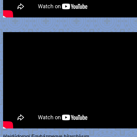
Hajdúdorogi Egyházmegye hírarchívum