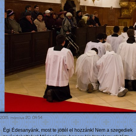
2015. március 20. 09:54
Égi Édesanyánk, most te jöttél el hozzánk! Nem a szegediek