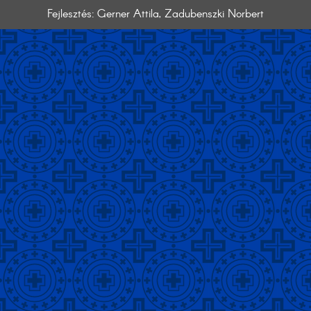
Fejlesztés: Gerner Attila, Zadubenszki Norbert