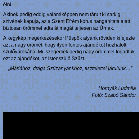
élni.
Akinek pedig eddig valamiképpen nem tárult ki sarkig
szívének kapuja, az a Szent Efrém kórus hangáhítata alatt
biztosan örömmel adta át magát teljesen az Úrnak.
A kegykép megérkezésekor Püspök atyánk röviden kifejezte
azt a nagy örömét, hogy ilyen fontos ajándékot hozhatott
szülővárosába. Mi, szegediek pedig nagy örömmel fogadtuk
ezt az ajándékot, az Istenszülő Szűzt.
„Máriához, drága Szűzanyánkhoz, tisztelettel járulunk…”
Hornyák Ludmila
Fotó: Szabó Sándor