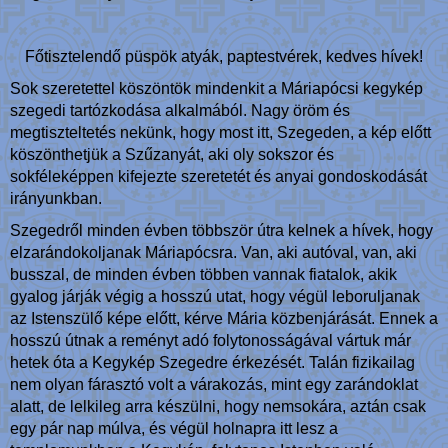
Főtisztelendő püspök atyák, paptestvérek, kedves hívek!
Sok szeretettel köszöntök mindenkit a Máriapócsi kegykép
szegedi tartózkodása alkalmából. Nagy öröm és
megtiszteltetés nekünk, hogy most itt, Szegeden, a kép előtt
köszönthetjük a Szűzanyát, aki oly sokszor és
sokféleképpen kifejezte szeretetét és anyai gondoskodását
irányunkban.
Szegedről minden évben többször útra kelnek a hívek, hogy
elzarándokoljanak Máriapócsra. Van, aki autóval, van, aki
busszal, de minden évben többen vannak fiatalok, akik
gyalog járják végig a hosszú utat, hogy végül leboruljanak
az Istenszülő képe előtt, kérve Mária közbenjárását. Ennek a
hosszú útnak a reményt adó folytonosságával vártuk már
hetek óta a Kegykép Szegedre érkezését. Talán fizikailag
nem olyan fárasztó volt a várakozás, mint egy zarándoklat
alatt, de lelkileg arra készülni, hogy nemsokára, aztán csak
egy pár nap múlva, és végül holnapra itt lesz a