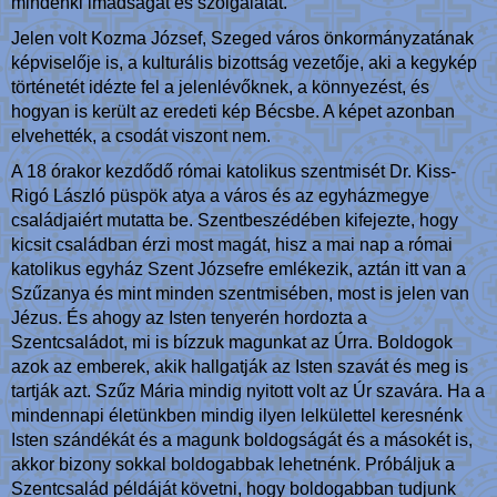
mindenki imádságát és szolgálatát.
Jelen volt Kozma József, Szeged város önkormányzatának
képviselője is, a kulturális bizottság vezetője, aki a kegykép
történetét idézte fel a jelenlévőknek, a könnyezést, és
hogyan is került az eredeti kép Bécsbe. A képet azonban
elvehették, a csodát viszont nem.
A 18 órakor kezdődő római katolikus szentmisét Dr. Kiss-
Rigó László püspök atya a város és az egyházmegye
családjaiért mutatta be. Szentbeszédében kifejezte, hogy
kicsit családban érzi most magát, hisz a mai nap a római
katolikus egyház Szent Józsefre emlékezik, aztán itt van a
Szűzanya és mint minden szentmisében, most is jelen van
Jézus. És ahogy az Isten tenyerén hordozta a
Szentcsaládot, mi is bízzuk magunkat az Úrra. Boldogok
azok az emberek, akik hallgatják az Isten szavát és meg is
tartják azt. Szűz Mária mindig nyitott volt az Úr szavára. Ha a
mindennapi életünkben mindig ilyen lelkülettel keresnénk
Isten szándékát és a magunk boldogságát és a másokét is,
akkor bizony sokkal boldogabbak lehetnénk. Próbáljuk a
Szentcsalád példáját követni, hogy boldogabban tudjunk