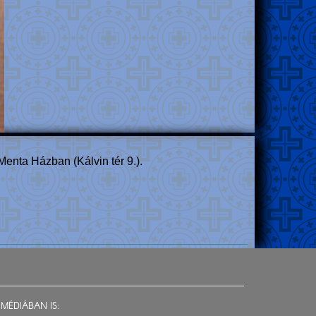
 Menta Házban (Kálvin tér 9.).
MÉDIÁBAN IS: