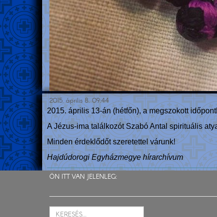
2015. április 8. 09:44
2015. április 13-án (hétfőn), a megszokott időpont
A Jézus-ima találkozót Szabó Antal spirituális atya
Minden érdeklődőt szeretettel várunk!
Hajdúdorogi Egyházmegye hírarchívum
ÖN ITT VAN JELENLEG: