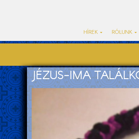
HÍREK
RÓLUNK
JÉZUS-IMA TALÁL