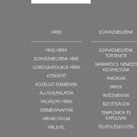
HÍREK
EGYHÁZMEGYÉNK
FRISS HÍREK
EGYHÁZMEGYÉNK
TÖRTÉNETE
EGYHÁZMEGYÉNK HÍREI
MÁRIAPÓCS, NEMZETI
GÖRÖGKATOLIKUS HÍREK
KEGYHELYÜNK
KITEKINTŐ
PARÓKIÁK
KÖZELGŐ ESEMÉNYEK
PAPOK
ÁLLÁSAJÁNLATOK
INTÉZMÉNYEK
PÁLYÁZATI HÍREK
BIZOTTSÁGOK
ESEMÉNYNAPTÁR
TEMPLOMOK ÉS
KÁPOLNÁK
HÍRARCHÍVUM
TELEPÜLÉSJEGYZÉK
HÍRLEVÉL