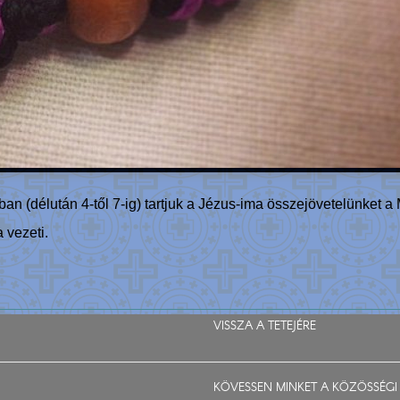
ban (délután 4-től 7-ig) tartjuk a Jézus-ima összejövetelünket a
 vezeti.
VISSZA A TETEJÉRE
KÖVESSEN MINKET A KÖZÖSSÉGI 