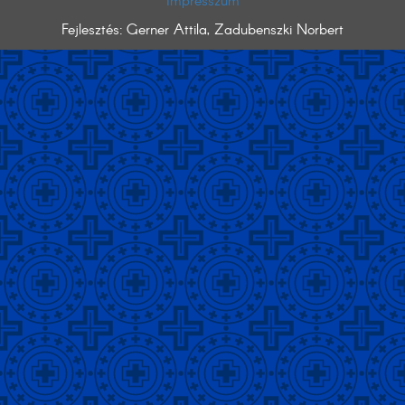
Impresszum
Fejlesztés: Gerner Attila, Zadubenszki Norbert