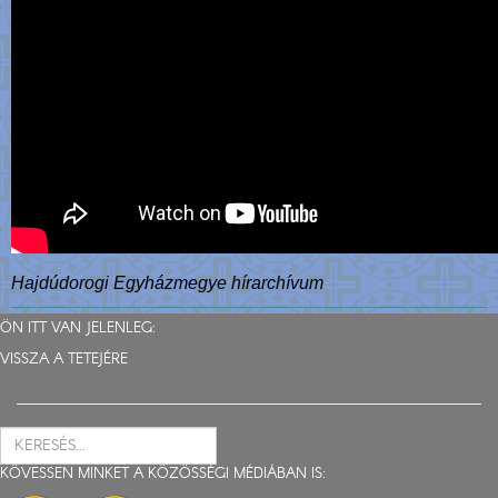
Hajdúdorogi Egyházmegye hírarchívum
ÖN ITT VAN JELENLEG:
VISSZA A TETEJÉRE
KÖVESSEN MINKET A KÖZÖSSÉGI MÉDIÁBAN IS: