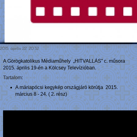
2015. április 22. 20:32
A Görögkatolikus Médiaműhely „HITVALLÁS” c. műsora
2015. április 19-én a Kölcsey Televízióban.
Tartalom:
A máriapócsi kegykép országjáró körútja 2015.
március 8 - 24. ( 2. rész)