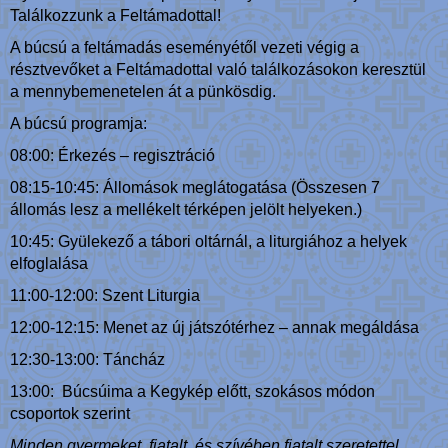
Találkozzunk a Feltámadottal!
A búcsú a feltámadás eseményétől vezeti végig a
résztvevőket a Feltámadottal való találkozásokon keresztül
a mennybemenetelen át a pünkösdig.
A búcsú programja:
08:00: Érkezés – regisztráció
08:15-10:45: Állomások meglátogatása (Összesen 7
állomás lesz a mellékelt térképen jelölt helyeken.)
10:45: Gyülekező a tábori oltárnál, a liturgiához a helyek
elfoglalása
11:00-12:00: Szent Liturgia
12:00-12:15: Menet az új játszótérhez – annak megáldása
12:30-13:00: Táncház
13:00: Búcsúima a Kegykép előtt, szokásos módon
csoportok szerint
Minden gyermeket, fiatalt, és szívében fiatalt szeretettel