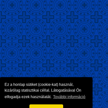
Ez a honlap sütiket (cookie-kat) használ,
kizárólag statisztikai céllal. Látogatásával Ön
elfogadja ezek használatát.
További információ