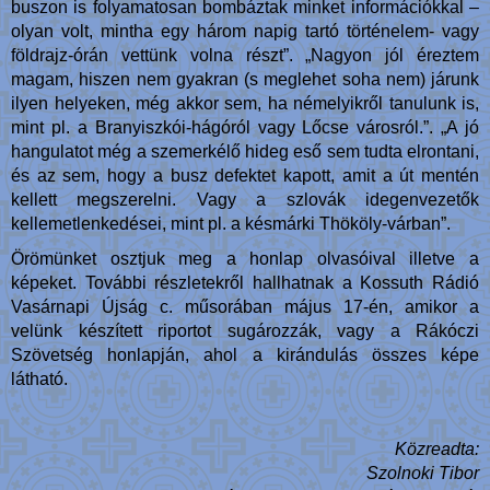
buszon is folyamatosan bombáztak minket információkkal –
olyan volt, mintha egy három napig tartó történelem- vagy
földrajz-órán vettünk volna részt”. „Nagyon jól éreztem
magam, hiszen nem gyakran (s meglehet soha nem) járunk
ilyen helyeken, még akkor sem, ha némelyikről tanulunk is,
mint pl. a Branyiszkói-hágóról vagy Lőcse városról.”. „A jó
hangulatot még a szemerkélő hideg eső sem tudta elrontani,
és az sem, hogy a busz defektet kapott, amit a út mentén
kellett megszerelni. Vagy a szlovák idegenvezetők
kellemetlenkedései, mint pl. a késmárki Thököly-várban”.
Örömünket osztjuk meg a honlap olvasóival illetve a
képeket. További részletekről hallhatnak a Kossuth Rádió
Vasárnapi Újság c. műsorában május 17-én, amikor a
velünk készített riportot sugározzák, vagy a Rákóczi
Szövetség honlapján, ahol a kirándulás összes képe
látható.
Közreadta:
Szolnoki Tibor