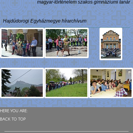
magyar-történelem szakos gimnáziumi tanár
Hajdúdorogi Egyházmegye hírarchívum
HERE YOU ARE:
BACK TO TOP