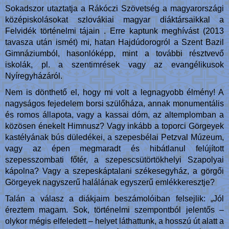
Sokadszor utaztatja a Rákóczi Szövetség a magyarországi
középiskolásokat szlovákiai magyar diáktársaikkal a
Felvidék történelmi tájain . Erre kaptunk meghívást (2013
tavasza után ismét) mi, hatan Hajdúdorogról a Szent Bazil
Gimnáziumból, hasonlóképp, mint a további résztvevő
iskolák, pl. a szentimrések vagy az evangélikusok
Nyíregyházáról.
Nem is dönthető el, hogy mi volt a legnagyobb élmény! A
nagyságos fejedelem borsi szülőháza, annak monumentális
és romos állapota, vagy a kassai dóm, az altemplomban a
közösen énekelt Himnusz? Vagy inkább a toporci Görgeyek
kastélyának bús düledékei, a szepesbélai Petzval Múzeum,
vagy az épen megmaradt és hibátlanul felújított
szepesszombati főtér, a szepescsütörtökhelyi Szapolyai
kápolna? Vagy a szepeskáptalani székesegyház, a görgői
Görgeyek nagyszerű halálának egyszerű emlékkeresztje?
Talán a válasz a diákjaim beszámolóiban felsejlik: „Jól
éreztem magam. Sok, történelmi szempontból jelentős –
olykor mégis elfeledett – helyet láthattunk, a hosszú út alatt a