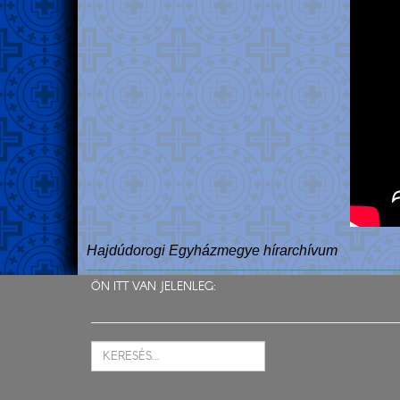
Hajdúdorogi Egyházmegye hírarchívum
ÖN ITT VAN JELENLEG: