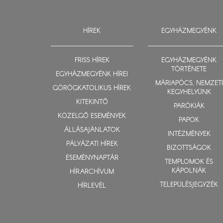
HÍREK
EGYHÁZMEGYÉNK
FRISS HÍREK
EGYHÁZMEGYÉNK
TÖRTÉNETE
EGYHÁZMEGYÉNK HÍREI
MÁRIAPÓCS, NEMZETI
GÖRÖGKATOLIKUS HÍREK
KEGYHELYÜNK
KITEKINTŐ
PARÓKIÁK
KÖZELGŐ ESEMÉNYEK
PAPOK
ÁLLÁSAJÁNLATOK
INTÉZMÉNYEK
PÁLYÁZATI HÍREK
BIZOTTSÁGOK
ESEMÉNYNAPTÁR
TEMPLOMOK ÉS
KÁPOLNÁK
HÍRARCHÍVUM
TELEPÜLÉSJEGYZÉK
HÍRLEVÉL