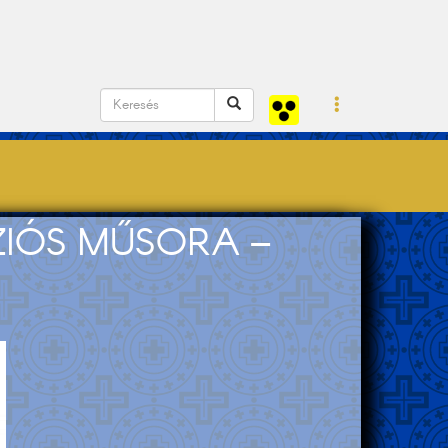
ZIÓS MŰSORA –