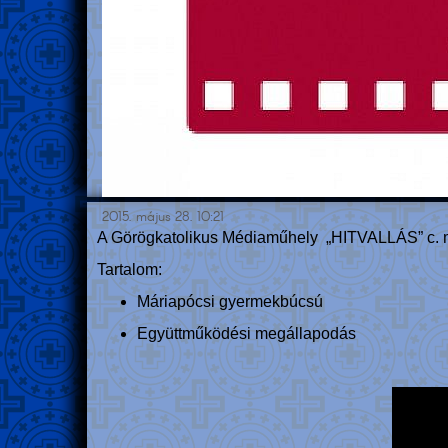
2015. május 28. 10:21
A Görögkatolikus Médiaműhely „HITVALLÁS” c. m
Tartalom:
Máriapócsi gyermekbúcsú
Együttműködési megállapodás