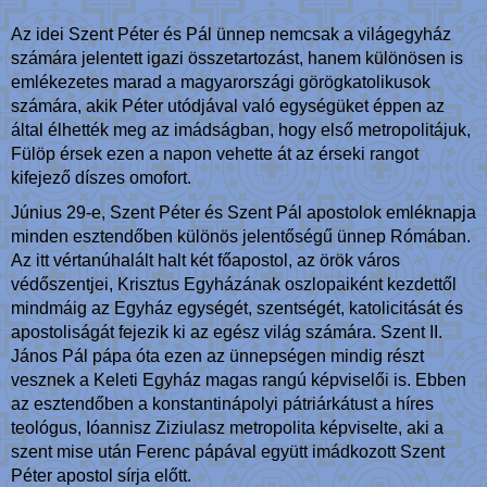
Az idei Szent Péter és Pál ünnep nemcsak a világegyház
számára jelentett igazi összetartozást, hanem különösen is
emlékezetes marad a magyarországi görögkatolikusok
számára, akik Péter utódjával való egységüket éppen az
által élhették meg az imádságban, hogy első metropolitájuk,
Fülöp érsek ezen a napon vehette át az érseki rangot
kifejező díszes omofort.
Június 29-e, Szent Péter és Szent Pál apostolok emléknapja
minden esztendőben különös jelentőségű ünnep Rómában.
Az itt vértanúhalált halt két főapostol, az örök város
védőszentjei, Krisztus Egyházának oszlopaiként kezdettől
mindmáig az Egyház egységét, szentségét, katolicitását és
apostoliságát fejezik ki az egész világ számára. Szent II.
János Pál pápa óta ezen az ünnepségen mindig részt
vesznek a Keleti Egyház magas rangú képviselői is. Ebben
az esztendőben a konstantinápolyi pátriárkátust a híres
teológus, Ióannisz Ziziulasz metropolita képviselte, aki a
szent mise után Ferenc pápával együtt imádkozott Szent
Péter apostol sírja előtt.