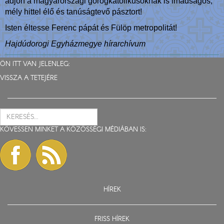
adjon a magyarországi görögkatolikusoknak is imádságos,
mély hittel élő és tanúságtevő pásztort!
Isten éltesse Ferenc pápát és Fülöp metropolitát!
Hajdúdorogi Egyházmegye hírarchívum
ÖN ITT VAN JELENLEG:
VISSZA A TETEJÉRE
KÖVESSEN MINKET A KÖZÖSSÉGI MÉDIÁBAN IS:
HÍREK
FRISS HÍREK