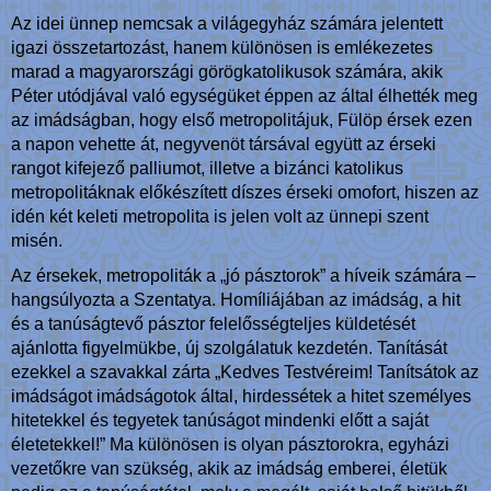
Az idei ünnep nemcsak a világegyház számára jelentett
igazi összetartozást, hanem különösen is emlékezetes
marad a magyarországi görögkatolikusok számára, akik
Péter utódjával való egységüket éppen az által élhették meg
az imádságban, hogy első metropolitájuk, Fülöp érsek ezen
a napon vehette át, negyvenöt társával együtt az érseki
rangot kifejező palliumot, illetve a bizánci katolikus
metropolitáknak előkészített díszes érseki omofort, hiszen az
idén két keleti metropolita is jelen volt az ünnepi szent
misén.
Az érsekek, metropoliták a „jó pásztorok” a híveik számára –
hangsúlyozta a Szentatya. Homíliájában az imádság, a hit
és a tanúságtevő pásztor felelősségteljes küldetését
ajánlotta figyelmükbe, új szolgálatuk kezdetén. Tanítását
ezekkel a szavakkal zárta „Kedves Testvéreim! Tanítsátok az
imádságot imádságotok által, hirdessétek a hitet személyes
hitetekkel és tegyetek tanúságot mindenki előtt a saját
életetekkel!” Ma különösen is olyan pásztorokra, egyházi
vezetőkre van szükség, akik az imádság emberei, életük