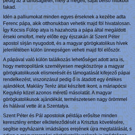
pedig az a tanúságtétel, mely a megélt, saját belső hitükből
fakad.
Idén a palliumokat minden egyes érseknek a kezébe adta
Ferenc pápa, akik otthonukban vehetik majd föl hivatalosan.
Így Kocsis Fülöp atya is hazahozta a pápa által megáldott
érseki omofort, mely előtte egy éjszakán át Szent Péter
apostol sírján nyugodott, és a magyar görögkatolikus hívek
jelenlétében külön ünnepségen veheti majd föl először.
A pápával való külön találkozás lehetőséget adott arra is,
hogy metropolitánk személyesen megköszönje a magyar
görögkatolikusok elismerését és támogatását kifejező pápai
rendelkezést, viszonzásul pedig ő is átadott egy értékes
ajándékot, Makláry Teréz által készített ikont, a máriapócsi
Kegykép közel azonos méretű másolatát. A magyar
görögkatolikusok ajándékát, természetesen nagy örömmel
és hálával vette át a Szentatya.
Szent Péter és Pál apostolok példája erősítse minden
keresztény ember elköteleződését a Krisztus követésére,
segítse egyházaink imádságos erejének újra megtalálását, s