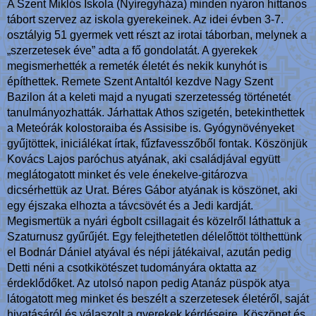
A Szent Miklós Iskola (Nyíregyháza) minden nyáron hittanos
tábort szervez az iskola gyerekeinek. Az idei évben 3-7.
osztályig 51 gyermek vett részt az irotai táborban, melynek a
„szerzetesek éve” adta a fő gondolatát. A gyerekek
megismerhették a remeték életét és nekik kunyhót is
építhettek. Remete Szent Antaltól kezdve Nagy Szent
Bazilon át a keleti majd a nyugati szerzetesség történetét
tanulmányozhatták. Járhattak Athos szigetén, betekinthettek
a Meteórák kolostoraiba és Assisibe is. Gyógynövényeket
gyűjtöttek, iniciálékat írtak, fűzfavesszőből fontak. Köszönjük
Kovács Lajos paróchus atyának, aki családjával együtt
meglátogatott minket és vele énekelve-gitározva
dicsérhettük az Urat. Béres Gábor atyának is köszönet, aki
egy éjszaka elhozta a távcsövét és a Jedi kardját.
Megismertük a nyári égbolt csillagait és közelről láthattuk a
Szaturnusz gyűrűjét. Egy felejthetetlen délelőttöt tölthettünk
el Bodnár Dániel atyával és népi játékaival, azután pedig
Detti néni a csotkikötészet tudományára oktatta az
érdeklődőket. Az utolsó napon pedig Atanáz püspök atya
látogatott meg minket és beszélt a szerzetesek életéről, saját
hivatásáról és válaszolt a gyerekek kérdéseire. Köszönet és