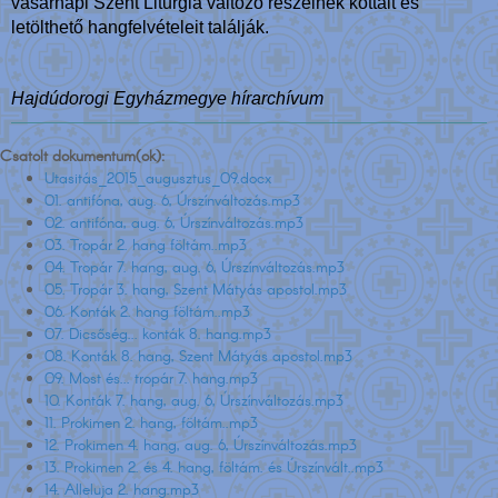
vasárnapi Szent Liturgia változó részeinek kottáit és
letölthető hangfelvételeit találják.
Hajdúdorogi Egyházmegye hírarchívum
Csatolt dokumentum(ok):
Utasitás_2015_augusztus_09.docx
01. antifóna, aug. 6, Úrszínváltozás.mp3
02. antifóna, aug. 6, Úrszínváltozás.mp3
03. Tropár 2. hang föltám..mp3
04. Tropár 7. hang, aug. 6, Úrszínváltozás.mp3
05. Tropár 3. hang, Szent Mátyás apostol.mp3
06. Konták 2. hang föltám..mp3
07. Dicsőség... konták 8. hang.mp3
08. Konták 8. hang, Szent Mátyás apostol.mp3
09. Most és... tropár 7. hang.mp3
10. Konták 7. hang, aug. 6, Úrszínváltozás.mp3
11. Prokimen 2. hang, föltám..mp3
12. Prokimen 4. hang, aug. 6, Úrszínváltozás.mp3
13. Prokimen 2. és 4. hang, föltám. és Úrszínvált..mp3
14. Alleluja 2. hang.mp3