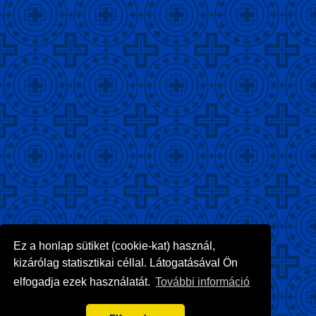
Ez a honlap sütiket (cookie-kat) használ,
kizárólag statisztikai céllal. Látogatásával Ön
elfogadja ezek használatát.
További információ