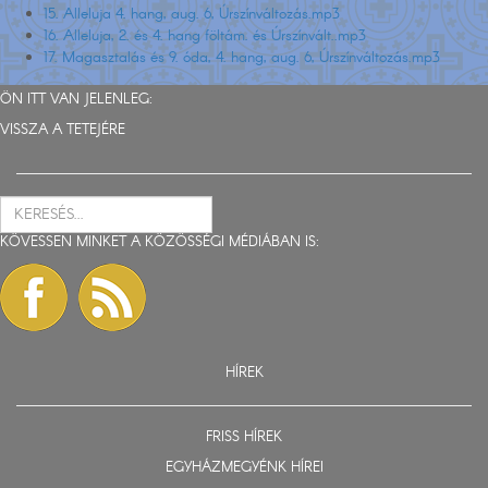
15. Alleluja 4. hang, aug. 6, Úrszínváltozás.mp3
16. Alleluja, 2. és 4. hang föltám. és Úrszínvált..mp3
17. Magasztalás és 9. óda, 4. hang, aug. 6, Úrszínváltozás.mp3
ÖN ITT VAN JELENLEG:
VISSZA A TETEJÉRE
KÖVESSEN MINKET A KÖZÖSSÉGI MÉDIÁBAN IS:
HÍREK
FRISS HÍREK
EGYHÁZMEGYÉNK HÍREI