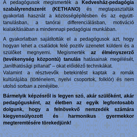
A pedagógusok megismerték a
Kedvesház-pedagógia
szabályrendszerét (KETHANO)
és megtapasztalták
gyakorlati hasznát a közösségépítésben és az együtt-
tanulásban, a tanórai differenciálásban, motiváció
kialakításában a mindennapi pedagógiai munkában.
A gyakorlatban sajátították el a pedagógusok azt, hogy
hogyan lehet a családok felé pozitív üzenetet küldeni és a
szülőket megnyerni. Megismerték
az élményszerző
(tevékenység központú) tanulás
hatásainak megélését,
„taníthatósági pillanat” – okat előidéző technikákat.
Valamint a résztvevők betekintést kaptak a romák
kultúrájába (történelem, nyelvi csoportok, folklór) és nem
utolsó sorban a zenéjébe.
Bármelyik képzésről is legyen szó, akár szülőként, akár
pedagógusként, az életben az egyik legfontosabb
dolgunk, hogy a felnövekvő nemzedék számára
kiegyensúlyozott és harmonikus gyermekkor
megteremtésére törekedjünk!