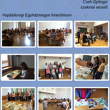
Cseh Gyöngyi
szakmai vezető
Hajdúdorogi Egyházmegye hírarchívum