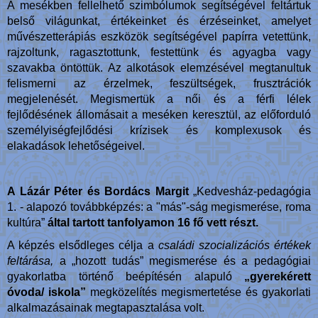
A mesékben fellelhető szimbólumok segítségével feltártuk
belső világunkat, értékeinket és érzéseinket, amelyet
művészetterápiás eszközök segítségével papírra vetettünk,
rajzoltunk, ragasztottunk, festettünk és agyagba vagy
szavakba öntöttük. Az alkotások elemzésével megtanultuk
felismerni az érzelmek, feszültségek, frusztrációk
megjelenését. Megismertük a női és a férfi lélek
fejlődésének állomásait a meséken keresztül, az előforduló
személyiségfejlődési krízisek és komplexusok és
elakadások lehetőségeivel.
A Lázár Péter és Bordács Margit
„Kedvesház-pedagógia
1. - alapozó továbbképzés: a "más"-ság megismerése, roma
kultúra”
által tartott tanfolyamon 16 fő vett részt.
A képzés elsődleges célja a
családi szocializációs értékek
feltárása,
a „hozott tudás” megismerése és a pedagógiai
gyakorlatba történő beépítésén alapuló
„gyerekérett
óvoda/ iskola”
megközelítés megismertetése és gyakorlati
alkalmazásainak megtapasztalása volt.