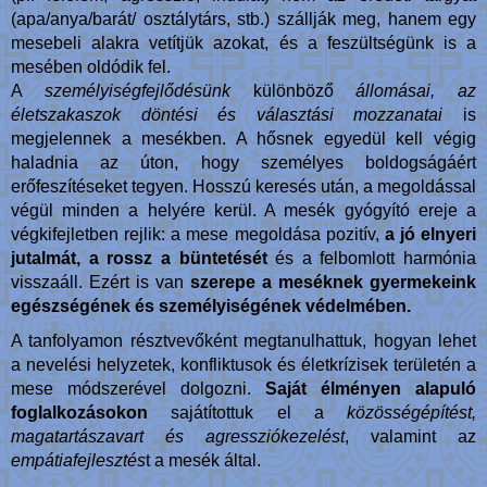
(apa/anya/barát/ osztálytárs, stb.) szállják meg, hanem egy
mesebeli alakra vetítjük azokat, és a feszültségünk is a
mesében oldódik fel.
A
személyiségfejlődésünk
különböző
állomásai, az
életszakaszok döntési és választási mozzanatai
is
megjelennek a mesékben. A hősnek egyedül kell végig
haladnia az úton, hogy személyes boldogságáért
erőfeszítéseket tegyen. Hosszú keresés után, a megoldással
végül minden a helyére kerül. A mesék gyógyító ereje a
végkifejletben rejlik: a mese megoldása pozitív,
a jó elnyeri
jutalmát, a rossz a büntetését
és a felbomlott harmónia
visszaáll. Ezért is van
szerepe a meséknek gyermekeink
egészségének és személyiségének védelmében.
A tanfolyamon résztvevőként megtanulhattuk, hogyan lehet
a nevelési helyzetek, konfliktusok és életkrízisek területén a
mese módszerével dolgozni.
Saját élményen alapuló
foglalkozásokon
sajátítottuk el a
közösségépítést,
magatartászavart és agressziókezelést
, valamint az
empátiafejlesztés
t a mesék által.