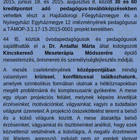
2015. június 18. és 2015. augusztus 8. között
30 és 60
kreditpontot adó pedagógus-továbbképzésekben
vehettek részt a Hajdúdorogi Főegyházmegye és a
Nyíregyházi Egyházmegye 12 intézményének pedagógusai
a TÁMOP-3.1.17-15-2015-0001 projekt keretében.
44 fő, köztük óvodapedagógusok és pedagógusok
sajátíthatták el a
Dr. Antalfai Márta
által kidolgozott
Kincskereső Meseterápia Módszerére
épülő
meseelemzés, önismereti és személyiségfejlesztés módját.
A mesék cselekményének
középpontjában
mindig
valamilyen
krízissel, konfliktussal találkozhatunk
,
amelyek szimbolikus formában utalnak a hétköznapokban
megélt problémáink és komplexusaink gyökerére. A mese
egy olyan projekciós felület, melynek képeire
kivetítjük
érzéseinket, motivációnkat, vágyainkat, vagyis a tudattalan
világunk üzeneteit
. A projekció összeköttetést teremt a belső
és a külső világunk között. A mese átalakítja belső
érzéseinket, vágyainkat és ösztöneinket anélkül, hogy ezek
közvetlenül vetülnének a külvilágra. A negatív érzelmeink
(pl. félelem, agresszió, indulat) nem az eredeti tárgyat