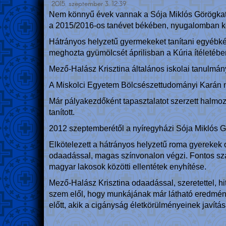
2015. szeptember 3. 12:39
Nem könnyű évek vannak a Sója Miklós Görögkatol
a 2015/2016-os tanévet békében, nyugalomban kezd
Hátrányos helyzetű gyermekeket tanítani egyébkén
meghozta gyümölcsét áprilisban a Kúria ítéletében,
Mező-Halász Krisztina általános iskolai tanulmán
A Miskolci Egyetem Bölcsészettudományi Karán ma
Már pályakezdőként tapasztalatot szerzett halmoz
tanított.
2012 szeptemberétől a nyíregyházi Sója Miklós G
Elkötelezett a hátrányos helyzetű roma gyerekek
odaadással, magas színvonalon végzi. Fontos szá
magyar lakosok közötti ellentétek enyhítése.
Mező-Halász Krisztina odaadással, szeretettel, h
szem elől, hogy munkájának már látható eredmény
előtt, akik a cigányság életkörülményeinek javítás