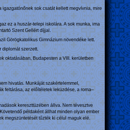
igazgatónőnek sok csatát kellett megvívnia, mire
az ez a huszár-telepi iskolára. A sok munka, ima
rtó Szent Gellért díjjal.
azil Görögkatolikus Gimnázium növendéke lett.
diplomát szerzett.
ek oktatásában, Budapesten a VIII. kerületben
nem hivatás. Munkáját szakértelemmel,
feltárása, az előítéletek leküzdése, a roma–
támadások kereszttüzében állva. Nem tévesztve
 Követendő példaként állhat minden olyan ember
tek megszüntetését tűzték ki célul maguk elé.