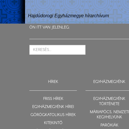
Hajdúdorogi Egyházmegye hírarchívum
ÖN ITT VAN JELENLEG:
HÍREK
EGYHÁZMEGYÉNK
FRISS HÍREK
EGYHÁZMEGYÉNK
TÖRTÉNETE
EGYHÁZMEGYÉNK HÍREI
MÁRIAPÓCS, NEMZETI
GÖRÖGKATOLIKUS HÍREK
KEGYHELYÜNK
KITEKINTŐ
PARÓKIÁK