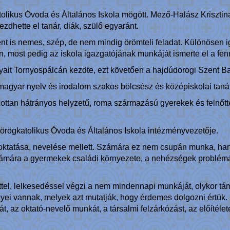
ikus Óvoda és Általános Iskola mögött. Mező-Halász Krisztina 
hette el tanár, diák, szülő egyaránt.
t is nemes, szép, de nem mindig örömteli feladat. Különösen ig
 most pedig az iskola igazgatójának munkáját ismerte el a fennta
yait Tornyospálcán kezdte, ezt követően a hajdúdorogi Szent B
gyar nyelv és irodalom szakos bölcsész és középiskolai tanár 
ottan hátrányos helyzetű, roma származású gyerekek és felnőtt
örögkatolikus Óvoda és Általános Iskola intézményvezetője.
 oktatása, nevelése mellett. Számára ez nem csupán munka, ha
mára a gyermekek családi környezete, a nehézségek problémák 
ittel, lelkesedéssel végzi a nem mindennapi munkáját, olykor 
ei vannak, melyek azt mutatják, hogy érdemes dolgozni értük.
át, az oktató-nevelő munkát, a társalmi felzárkózást, az előítéle