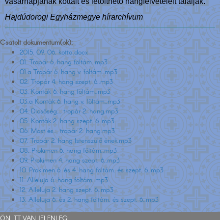
vasárnapjának kottáit és letölthető hangfelvételeit találják.
Hajdúdorogi Egyházmegye hírarchívum
Csatolt dokumentum(ok):
2015. 09. 06. kotta.docx
01. Tropár 6. hang föltám..mp3
01.a Tropár 6. hang v. föltám..mp3
02. Tropár 4. hang szept. 6..mp3
03. Konták 6. hang föltám..mp3
03.a Konták 6. hang v. föltám..mp3
04. Dicsőség... tropár 2. hang.mp3
05. Konták 2. hang szept. 6..mp3
06. Most és... tropár 2. hang.mp3
07. Tropár 2. hang Istenszülő ének.mp3
08. Prokimen 6. hang föltám..mp3
09. Prokimen 4. hang szept. 6..mp3
10. Prokimen 6. és 4. hang föltám. és szept. 6..mp3
11. Alleluja 6. hang föltám..mp3
12. Alleluja 2. hang szept. 6..mp3
13. Alleluja 6. és 2. hang föltám. és szept. 6..mp3
ÖN ITT VAN JELENLEG: