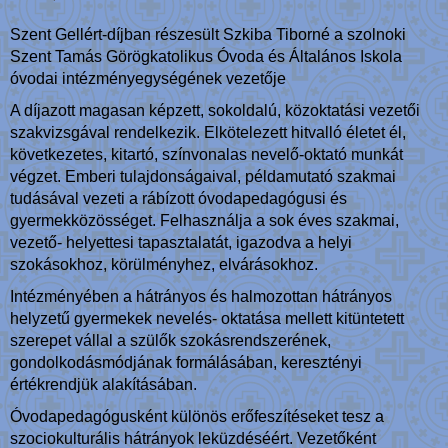
Szent Gellért-díjban részesült Szkiba Tiborné a szolnoki
Szent Tamás Görögkatolikus Óvoda és Általános Iskola
óvodai intézményegységének vezetője
A díjazott magasan képzett, sokoldalú, közoktatási vezetői
szakvizsgával rendelkezik. Elkötelezett hitvalló életet él,
következetes, kitartó, színvonalas nevelő-oktató munkát
végzet. Emberi tulajdonságaival, példamutató szakmai
tudásával vezeti a rábízott óvodapedagógusi és
gyermekközösséget. Felhasználja a sok éves szakmai,
vezető- helyettesi tapasztalatát, igazodva a helyi
szokásokhoz, körülményhez, elvárásokhoz.
Intézményében a hátrányos és halmozottan hátrányos
helyzetű gyermekek nevelés- oktatása mellett kitüntetett
szerepet vállal a szülők szokásrendszerének,
gondolkodásmódjának formálásában, keresztényi
értékrendjük alakításában.
Óvodapedagógusként különös erőfeszítéseket tesz a
szociokulturális hátrányok leküzdéséért. Vezetőként