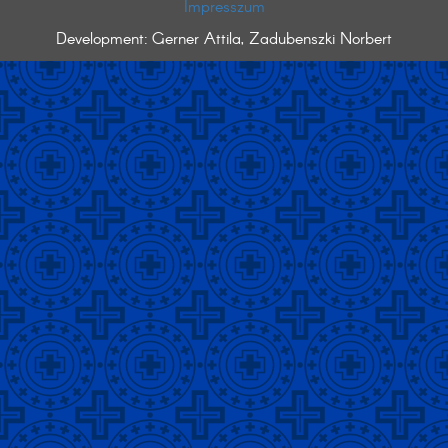
Impresszum
Development: Gerner Attila, Zadubenszki Norbert