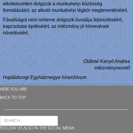
elkötelezetten dolgozik a munkahelyi közösség
formálásáért, az alkotó munkahelyi légkör megteremtéséért.
Fáradságot nem ismerve dolgozik óvodája fejlesztéséért,
kapcsolatai építéséért, az intézmény jó hírnevének
növeléséért.
Oláhné Kanyó Andrea
intézményvezető
Hajdúdorogi Egyházmegye hírarchívum
HERE YOU ARE:
BACK TO TOP
FOLLOW US ALSO IN THE SOCIAL MEDIA: