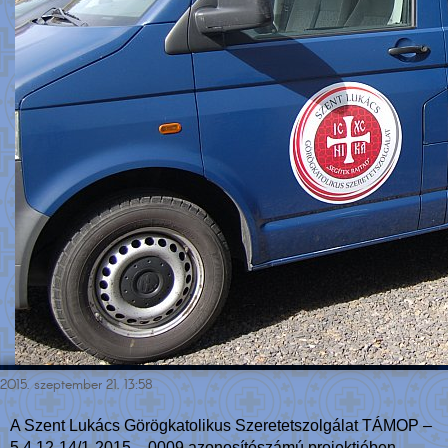
2015. szeptember 21. 13:58
A Szent Lukács Görögkatolikus Szeretetszolgálat TÁMOP –
5.4.12-14/1-2015 – 0009 azonosítószámú projektjében