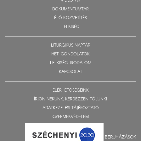
VIDEOTÁR
DOKUMENTUMTÁR
ÉLŐ KÖZVETÍTÉS
LELKISÉG
LITURGIKUS NAPTÁR
HETI GONDOLATOK
LELKISÉGI IRODALOM
KAPCSOLAT
ELÉRHETŐSÉGEINK
ÍRJON NEKÜNK, KÉRDEZZEN TŐLÜNK!
ADATKEZELÉSI TÁJÉKOZTATÓ
GYERMEKVÉDELEM
BERUHÁZÁSOK