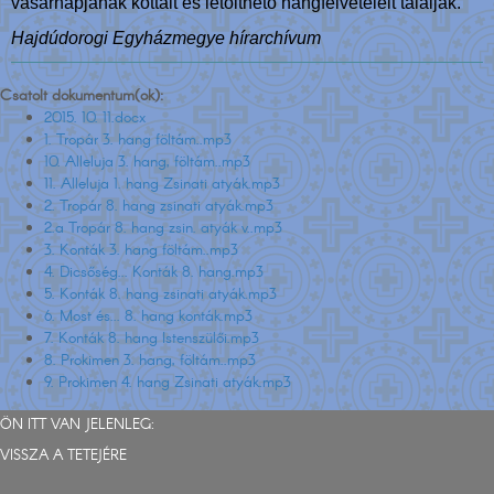
vasárnapjának kottáit és letölthető hangfelvételeit találják.
Hajdúdorogi Egyházmegye hírarchívum
Csatolt dokumentum(ok):
2015. 10. 11.docx
1. Tropár 3. hang föltám..mp3
10. Alleluja 3. hang, föltám..mp3
11. Alleluja 1. hang Zsinati atyák.mp3
2. Tropár 8. hang zsinati atyák.mp3
2.a Tropár 8. hang zsin. atyák v..mp3
3. Konták 3. hang föltám..mp3
4. Dicsőség... Konták 8. hang.mp3
5. Konták 8. hang zsinati atyák.mp3
6. Most és... 8. hang konták.mp3
7. Konták 8. hang Istenszülői.mp3
8. Prokimen 3. hang, föltám..mp3
9. Prokimen 4. hang Zsinati atyák.mp3
ÖN ITT VAN JELENLEG:
VISSZA A TETEJÉRE