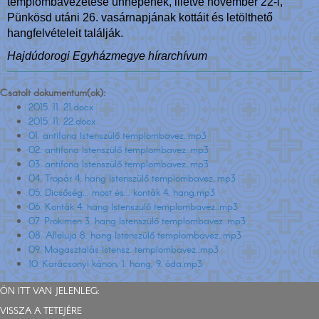
templombavezetése ünnepének, illetve november 22-i,
Pünkösd utáni 26. vasárnapjának kottáit és letölthető
hangfelvételeit találják.
Hajdúdorogi Egyházmegye hírarchívum
Csatolt dokumentum(ok):
2015. 11. 21.docx
2015. 11. 22.docx
01. antifona Istenszülő templombavez..mp3
02. antifona Istenszülő templombavez..mp3
03. antifona Istenszülő templombavez..mp3
04. Tropár 4. hang Istenszülő templombavez..mp3
05. Dicsőség... most és... konták 4. hang.mp3
06. Konták 4. hang Istenszülő templombavez..mp3
07. Prokimen 3. hang Istenszülő templombavez..mp3
08. Alleluja 8. hang Istenszülő templombavez..mp3
09. Magasztalás Istensz. templombavez..mp3
10. Karácsonyi kánon, 1. hang, 9. óda.mp3
ÖN ITT VAN JELENLEG:
VISSZA A TETEJÉRE