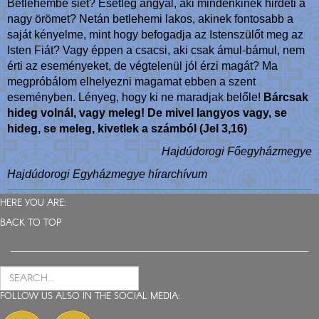
Betlehembe siet? Esetleg angyal, aki mindenkinek hirdeti a
nagy örömet? Netán betlehemi lakos, akinek fontosabb a
saját kényelme, mint hogy befogadja az Istenszülőt meg az
Isten Fiát? Vagy éppen a csacsi, aki csak ámul-bámul, nem
érti az eseményeket, de végtelenül jól érzi magát? Ma
megpróbálom elhelyezni magamat ebben a szent
eseményben. Lényeg, hogy ki ne maradjak belőle!
Bárcsak
hideg volnál, vagy meleg! De mivel langyos vagy, se
hideg, se meleg, kivetlek a számból (Jel 3,16)
Hajdúdorogi Főegyházmegye
Hajdúdorogi Egyházmegye hírarchívum
HERE YOU ARE:
BACK TO TOP
FOLLOW US ALSO IN THE SOCIAL MEDIA: