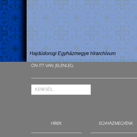
Hajdúdorogi Egyházmegye hírarchívum
ÖN ITT VAN JELENLEG:
HÍREK
EGYHÁZMEGYÉNK