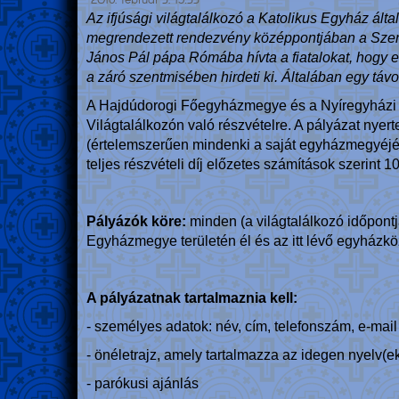
2016. február 3. 15:33
Az ifjúsági világtalálkozó a Katolikus Egyház álta
megrendezett rendezvény középpontjában a Szentaty
János Pál pápa Rómába hívta a fiatalokat, hogy e
a záró szentmisében hirdeti ki. Általában egy távo
A Hajdúdorogi Főegyházmegye és a Nyíregyházi Eg
Világtalálkozón való részvételre. A pályázat ny
(értelemszerűen mindenki a saját egyházmegyéjéh
teljes részvételi díj előzetes számítások szerint
Pályázók köre:
minden (a világtalálkozó időpontj
Egyházmegye területén él és az itt lévő egyházk
A pályázatnak tartalmaznia kell:
- személyes adatok: név, cím, telefonszám, e-mail
- önéletrajz, amely tartalmazza az idegen nyelv(e
- parókusi ajánlás