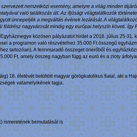
l szervezett nemzetközi esemény, amelyre a világ minden tájáról 
ával való találkozás áll. Az ifjúsági világtalálkozók története 
gyütt ünnepeljék a megváltás évének lezárását. A világtalálkoz
li földrész nagyvárosát mindig egy európai helyszín követi. Így 
yházmegye közösen pályázatot hirdet a 2016. július 25-31. kö
ertesei a programon való részvételhez 35.000 Ft összegű egyh
ez tartozóan). A fennmaradó összeget önerőből és egyházközsé
 105.000 Ft, amely összeg nagyban függ az euró és a zloty árfoly
áig) 18. életévét betöltött magyar görögkatolikus fiatal, aki a
özségek valamelyikének tagja.
k) ismeretének bemutatását is