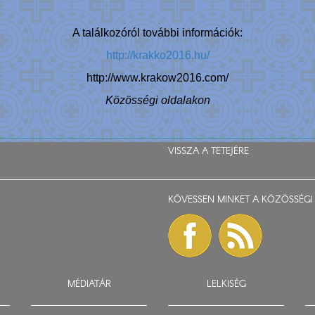
A találkozóról további információk:
http://krakko2016.hu/
http://www.krakow2016.com/
Közösségi oldalakon
VISSZA A TETEJÉRE
KÖVESSEN MINKET A KÖZÖSSÉGI 
MÉDIATÁR
LELKISÉG