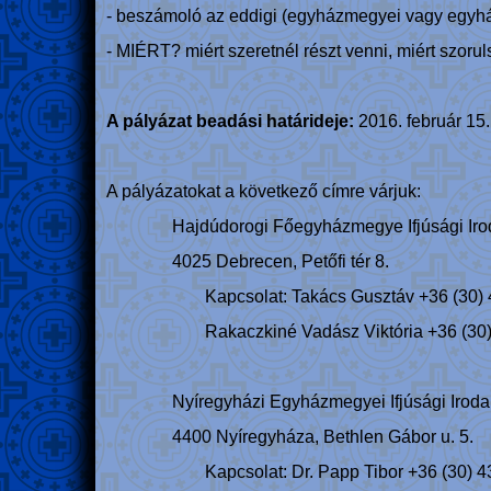
- beszámoló az eddigi (egyházmegyei vagy egyház
- MIÉRT? miért szeretnél részt venni, miért szoru
A pályázat beadási határideje:
2016. február 15.
A pályázatokat a következő címre várjuk:
Hajdúdorogi Főegyházmegye Ifjúsági Iro
4025 Debrecen, Petőfi tér 8.
Kapcsolat: Takács Gusztáv +36 (30)
Rakaczkiné Vadász Viktória +36 (30
Nyíregyházi Egyházmegyei Ifjúsági Iroda
4400 Nyíregyháza, Bethlen Gábor u. 5.
Kapcsolat: Dr. Papp Tibor +36 (30) 