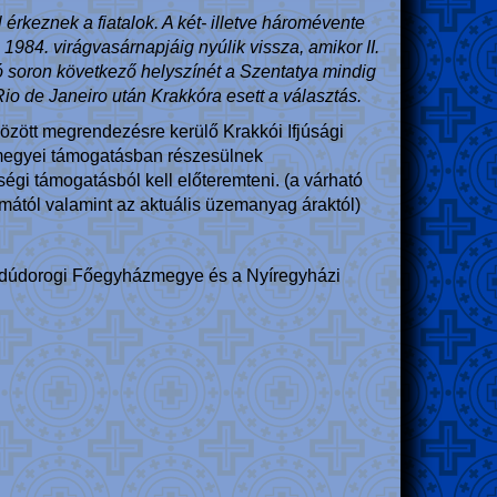
érkeznek a fiatalok. A két- illetve háromévente
1984. virágvasárnapjáig nyúlik vissza, amikor II.
ó soron következő helyszínét a Szentatya mindig
Rio de Janeiro után Krakkóra esett a választás.
zött megrendezésre kerülő Krakkói Ifjúsági
ázmegyei támogatásban részesülnek
gi támogatásból kell előteremteni. (a várható
amától valamint az aktuális üzemanyag áraktól)
 Hajdúdorogi Főegyházmegye és a Nyíregyházi