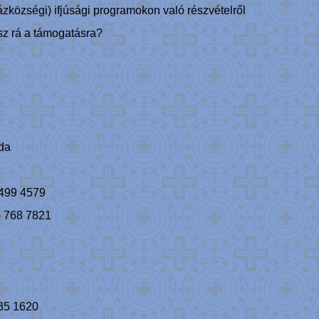
községi) ifjúsági programokon való részvételről
lsz rá a támogatásra?
da
 499 4579
) 768 7821
435 1620