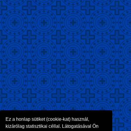
Ez a honlap sütiket (cookie-kat) használ,
kizárólag statisztikai céllal. Látogatásával Ön