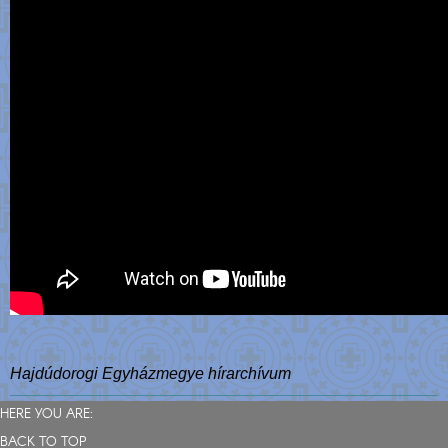
Hajdúdorogi Egyházmegye hírarchívum
HERE YOU ARE:
BACK TO TOP