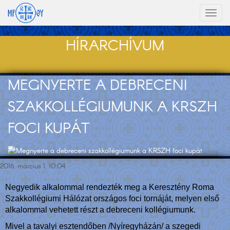
Toggl
naviga
HÍRARCHÍVUM
MEGNYERTE A DEBRECENI
SZAKKOLLÉGIUMUNK A KRSZH
FOCI KUPÁT
2016. március 1. 10:04
Negyedik alkalommal rendezték meg a Keresztény Roma
Szakkollégiumi Hálózat országos foci tornáját, melyen első
alkalommal vehetett részt a debreceni kollégiumunk.
Mivel a tavalyi esztendőben /Nyíregyházán/ a szegedi