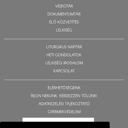
VIDEOTÁR
DOKUMENTUMTÁR
ÉLŐ KÖZVETÍTÉS
LELKISÉG
LITURGIKUS NAPTÁR
HETI GONDOLATOK
LELKISÉGI IRODALOM
KAPCSOLAT
ELÉRHETŐSÉGEINK
ÍRJON NEKÜNK, KÉRDEZZEN TŐLÜNK!
ADATKEZELÉSI TÁJÉKOZTATÓ
GYERMEKVÉDELEM