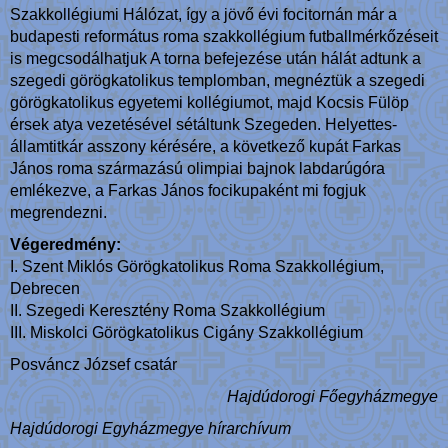
Szakkollégiumi Hálózat, így a jövő évi focitornán már a
budapesti református roma szakkollégium futballmérkőzéseit
is megcsodálhatjuk A torna befejezése után hálát adtunk a
szegedi görögkatolikus templomban, megnéztük a szegedi
görögkatolikus egyetemi kollégiumot, majd Kocsis Fülöp
érsek atya vezetésével sétáltunk Szegeden. Helyettes-
államtitkár asszony kérésére, a következő kupát Farkas
János roma származású olimpiai bajnok labdarúgóra
emlékezve, a Farkas János focikupaként mi fogjuk
megrendezni.
Végeredmény:
I. Szent Miklós Görögkatolikus Roma Szakkollégium,
Debrecen
II. Szegedi Keresztény Roma Szakkollégium
III. Miskolci Görögkatolikus Cigány Szakkollégium
Posváncz József csatár
Hajdúdorogi Főegyházmegye
Hajdúdorogi Egyházmegye hírarchívum