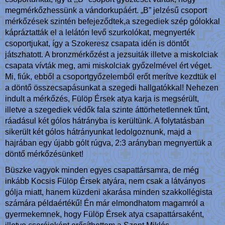
megmérkőzhessünk a vándorkupáért. „B” jelzésű csoport
mérkőzések szintén befejeződtek,a szegediek szép gólokkal
kápráztatták el a lelátón levő szurkolókat, megnyerték
csoportjukat, így a Szokeresz csapata idén is döntőt
játszhatott. A bronzmérkőzést a jezsuiták illetve a miskolciak
csapata vívták meg, ami miskolciak győzelmével ért véget.
Mi, fiúk, ebből a csoportgyőzelemből erőt merítve kezdtük el
a döntő összecsapásunkat a szegedi hallgatókkal! Nehezen
indult a mérkőzés, Fülöp Érsek atya karja is megsérült,
illetve a szegediek védők fala szinte áttörhetetlennek tűnt,
ráadásul két gólos hátrányba is kerültünk. A folytatásban
sikerült két gólos hátrányunkat ledolgoznunk, majd a
hajrában egy újabb gólt rúgva, 2:3 arányban megnyertük a
döntő mérkőzésünket!
Büszke vagyok minden egyes csapattársamra, de még
inkább Kocsis Fülöp Érsek atyára, nem csak a látványos
gólja miatt, hanem küzdeni akarása minden szakkollégista
számára példaértékű! Én már elmondhatom magamról a
gyermekemnek, hogy Fülöp Érsek atya csapattársaként,