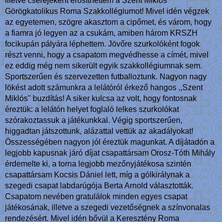
illetve cseréjeként erősíthettem a Szent Miklós
Görögkatolikus Roma Szakkollégiumot! Mivel idén végzek
az egyetemen, szögre akasztom a cipőmet, és várom, hogy
a fiamra jó legyen az a csukám, amiben három KRSZH
focikupán pályára léphettem. Jövőre szurkolóként fogok
részt venni, hogy a csapatom megvédhesse a címét, mivel
ez eddig még nem sikerült egyik szakkollégiumnak sem.
Sportszerűen és szervezetten futballoztunk. Nagyon nagy
lökést adott számunkra a lelátóról érkező hangos ,,Szent
Miklós" buzdítás! A siker kulcsa az volt, hogy fontosnak
éreztük: a lelátón helyet foglaló lelkes szurkolókat
szórakoztassuk a játékunkkal. Végig sportszerűen,
higgadtan játszottunk, alázattal vettük az akadályokat!
Összességében nagyon jól éreztük magunkat. A díjátadón a
legjobb kapusnak járó díjat csapattársam Orosz-Tóth Mihály
érdemelte ki, a torna legjobb mezőnyjátékosa szintén
csapattársam Kocsis Dániel lett, míg a gólkirálynak a
szegedi csapat labdarúgója Berta Arnold választották.
Csapatom nevében gratulálok minden egyes csapat
játékosának, illetve a szegedi vezetőségnek a színvonalas
rendezésért. Mivel idén bővül a Keresztény Roma