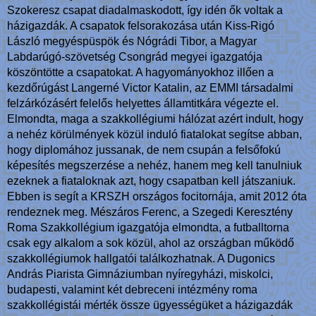
Szokeresz csapat diadalmaskodott, így idén ők voltak a
házigazdák. A csapatok felsorakozása után Kiss-Rigó
László megyéspüspök és Nógrádi Tibor, a Magyar
Labdarúgó-szövetség Csongrád megyei igazgatója
köszöntötte a csapatokat. A hagyományokhoz illően a
kezdőrúgást Langerné Victor Katalin, az EMMI társadalmi
felzárkózásért felelős helyettes államtitkára végezte el.
Elmondta, maga a szakkollégiumi hálózat azért indult, hogy
a nehéz körülmények közül induló fiatalokat segítse abban,
hogy diplomához jussanak, de nem csupán a felsőfokú
képesítés megszerzése a nehéz, hanem meg kell tanulniuk
ezeknek a fiataloknak azt, hogy csapatban kell játszaniuk.
Ebben is segít a KRSZH országos focitornája, amit 2012 óta
rendeznek meg. Mészáros Ferenc, a Szegedi Keresztény
Roma Szakkollégium igazgatója elmondta, a futballtorna
csak egy alkalom a sok közül, ahol az országban működő
szakkollégiumok hallgatói találkozhatnak. A Dugonics
András Piarista Gimnáziumban nyíregyházi, miskolci,
budapesti, valamint két debreceni intézmény roma
szakkollégistái mérték össze ügyességüket a házigazdák