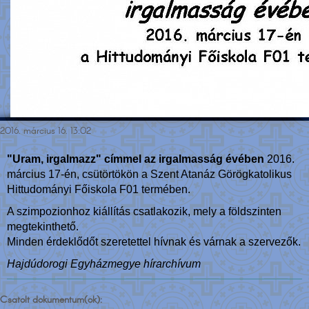
2016. március 16. 13:02
"Uram, irgalmazz" címmel az irgalmasság évében
2016.
március 17-én, csütörtökön a Szent Atanáz Görögkatolikus
Hittudományi Főiskola F01 termében.
A szimpozionhoz kiállítás csatlakozik, mely a földszinten
megtekinthető.
Minden érdeklődőt szeretettel hívnak és várnak a szervezők.
Hajdúdorogi Egyházmegye hírarchívum
Csatolt dokumentum(ok):